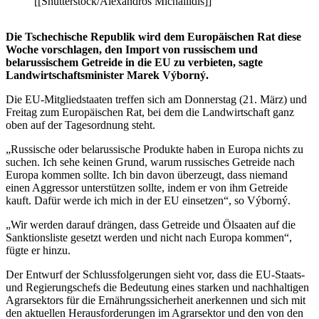
[[Shutterstock/Alexandros Michailidis]]
Die Tschechische Republik wird dem Europäischen Rat diese
Woche vorschlagen, den Import von russischem und
belarussischem Getreide in die EU zu verbieten, sagte
Landwirtschaftsminister Marek Výborný.
Die EU-Mitgliedstaaten treffen sich am Donnerstag (21. März) und
Freitag zum Europäischen Rat, bei dem die Landwirtschaft ganz
oben auf der Tagesordnung steht.
„Russische oder belarussische Produkte haben in Europa nichts zu
suchen. Ich sehe keinen Grund, warum russisches Getreide nach
Europa kommen sollte. Ich bin davon überzeugt, dass niemand
einen Aggressor unterstützen sollte, indem er von ihm Getreide
kauft. Dafür werde ich mich in der EU einsetzen“, so Výborný.
„Wir werden darauf drängen, dass Getreide und Ölsaaten auf die
Sanktionsliste gesetzt werden und nicht nach Europa kommen“,
fügte er hinzu.
Der Entwurf der Schlussfolgerungen sieht vor, dass die EU-Staats-
und Regierungschefs die Bedeutung eines starken und nachhaltigen
Agrarsektors für die Ernährungssicherheit anerkennen und sich mit
den aktuellen Herausforderungen im Agrarsektor und den von den