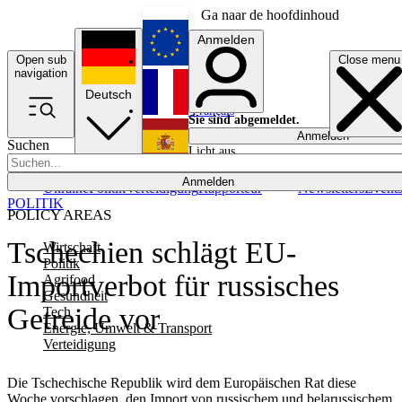
Ga naar de hoofdinhoud
Anmelden
Open sub
Close menu
English
navigation
Deutsch
Français
Sie sind abgemeldet.
Anmelden
Suchen
Licht aus
Español
Anmelden
Ukraine
Politik
Verteidigung
Rapporteur
Newsletters
Event
POLITIK
POLICY AREAS
Tschechien schlägt EU-
Wirtschaft
Politik
Importverbot für russisches
Agrifood
Gesundheit
Getreide vor
Tech
Energie, Umwelt & Transport
Verteidigung
Die Tschechische Republik wird dem Europäischen Rat diese
Woche vorschlagen, den Import von russischem und belarussischem