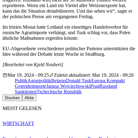
exportieren. Wenn ein Land ein Viertel aller Weizenexporte hat,
kann das die Situation destabilisieren. Und das sehen wir“, sagte er
der polnischen Presse am vergangenen Freitag.
Im letzten Monat hatte Lettland ein einseitiges Handelsverbot für
russische Agrarimporte verhängt, und Tusk schlug vor, dass Polen
ähnliche Maßnahmen ergreifen könnte.
EU-Abgeordnete verschiedener politischer Parteien unterstützten die
Idee während der Debatte letzte Woche in Straßburg.
[Bearbeitet von Kjeld Neubert]
Mar 19, 2024 - 09:25
Zuletzt aktualisiert: Mar 19, 2024 - 09:26
Politik
Agrarpolitik
Belarus
Donald Tusk
Europa Kompakt
Getreideimporte
Janusz Wojciechowski
Prag
Russland
Sanktionen
Tschechische Republik
Drucken
Aktie
MEIST GELESEN
WIRTSCHAFT