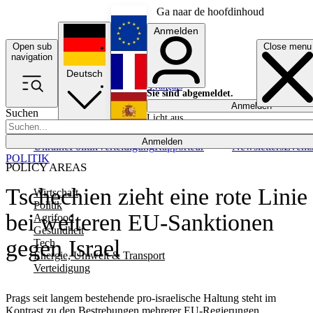
Ga naar de hoofdinhoud
Anmelden
Open sub
Close menu
English
navigation
Deutsch
Français
Sie sind abgemeldet.
Anmelden
Suchen
Licht aus
Español
Anmelden
Ukraine
Politik
Verteidigung
Rapporteur
Newsletters
Event
POLITIK
POLICY AREAS
Tschechien zieht eine rote Linie
Wirtschaft
Politik
bei weiteren EU-Sanktionen
Agrifood
Gesundheit
gegen Israel
Tech
Energie, Umwelt & Transport
Verteidigung
Prags seit langem bestehende pro-israelische Haltung steht im
Kontrast zu den Bestrebungen mehrerer EU-Regierungen,