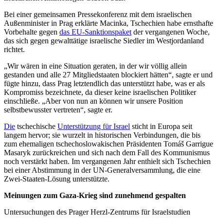
Bei einer gemeinsamen Pressekonferenz mit dem israelischen
Außenminister in Prag erklärte Macinka, Tschechien habe ernsthafte
Vorbehalte gegen
das EU-Sanktionspaket
der vergangenen Woche,
das sich gegen gewalttätige israelische Siedler im Westjordanland
richtet.
„Wir wären in eine Situation geraten, in der wir völlig allein
gestanden und alle 27 Mitgliedstaaten blockiert hätten“, sagte er und
fügte hinzu, dass Prag letztendlich das unterstützt habe, was er als
Kompromiss bezeichnete, da dieser keine israelischen Politiker
einschließe. „Aber von nun an können wir unsere Position
selbstbewusster vertreten“, sagte er.
Die
tschechische
Unterstützung für Israel
sticht in Europa seit
langem hervor; sie wurzelt in historischen Verbindungen, die bis
zum ehemaligen tschechoslowakischen Präsidenten Tomáš Garrigue
Masaryk zurückreichen und sich nach dem Fall des Kommunismus
noch verstärkt haben. Im vergangenen Jahr enthielt sich Tschechien
bei einer Abstimmung in der UN-Generalversammlung, die eine
Zwei-Staaten-Lösung unterstützte.
Meinungen zum Gaza-Krieg sind zunehmend gespalten
Untersuchungen des Prager Herzl-Zentrums für Israelstudien