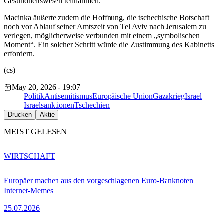
Gesundheitswesen teilnahmen.
Macinka äußerte zudem die Hoffnung, die tschechische Botschaft
noch vor Ablauf seiner Amtszeit von Tel Aviv nach Jerusalem zu
verlegen, möglicherweise verbunden mit einem „symbolischen
Moment“. Ein solcher Schritt würde die Zustimmung des Kabinetts
erfordern.
(cs)
May 20, 2026 - 19:07
Politik
Antisemitismus
Europäische Union
Gazakrieg
Israel
Israelsanktionen
Tschechien
Drucken
Aktie
MEIST GELESEN
WIRTSCHAFT
Europäer machen aus den vorgeschlagenen Euro-Banknoten
Internet-Memes
25.07.2026