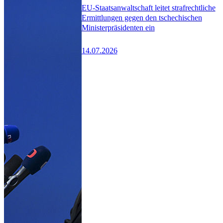
EU-Staatsanwaltschaft leitet strafrechtliche
Ermittlungen gegen den tschechischen
Ministerpräsidenten ein
14.07.2026