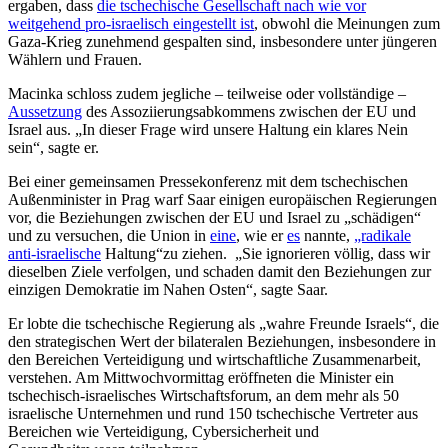
ergaben, dass
die tschechische Gesellschaft nach wie vor
weitgehend pro-israelisch eingestellt ist
, obwohl die Meinungen zum
Gaza-Krieg zunehmend gespalten sind, insbesondere unter jüngeren
Wählern und Frauen.
Macinka schloss zudem jegliche – teilweise oder vollständige –
Aussetzung
des Assoziierungsabkommens zwischen der EU und
Israel aus. „In dieser Frage wird unsere Haltung ein klares Nein
sein“, sagte er.
Bei einer gemeinsamen Pressekonferenz mit dem tschechischen
Außenminister in Prag warf Saar einigen europäischen Regierungen
vor, die Beziehungen zwischen der EU und Israel zu „schädigen“
und zu versuchen, die Union in
eine
, wie er
es
nannte,
„radikale
anti-israelische
Haltung“
zu ziehen.
„Sie ignorieren völlig, dass wir
dieselben Ziele verfolgen, und schaden damit den Beziehungen zur
einzigen Demokratie im Nahen Osten“, sagte Saar.
Er lobte die tschechische Regierung als „wahre Freunde Israels“, die
den strategischen Wert der bilateralen Beziehungen, insbesondere in
den Bereichen Verteidigung und wirtschaftliche Zusammenarbeit,
verstehen. Am Mittwochvormittag eröffneten die Minister ein
tschechisch-israelisches Wirtschaftsforum, an dem mehr als 50
israelische Unternehmen und rund 150 tschechische Vertreter aus
Bereichen wie Verteidigung, Cybersicherheit und