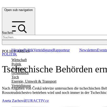
Open sub navigation
Suchen
Ukraine
Politik
Verteidigung
Rapporteur
Newsletters
Event
POLICY AREAS
POLITIK
Wirtschaft
Politik
Tschechische Behörden erm
Agrifood
Gesundheit
Tech
Energie, Umwelt & Transport
Verteidigung
Nach Angaben von Česká televize untersuchen die tschechischen Behö
Rossotrudnichestvo betrieben wird und noch immer in der Tschechisch
Aneta Zachová
EURACTIV.cz