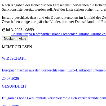
Nach Angaben des tschechischen Fernsehens überwachen die tschechisc
Sanktionsliste gesetzt werden soll. Auf der Liste stehen bisher nur 
Es wird geschätzt, dass rund ein Dutzend Personen im Umfeld des Zentr
Zwar haben einige europäische Länder, darunter Deutschland und Finnl
Jul 3, 2023 - 08:59
Politik
Europa Kompakt
Russland
Tschechien
Ukraine
Ukrainekri
Drucken
Aktie
MEIST GELESEN
WIRTSCHAFT
Europäer machen aus den vorgeschlagenen Euro-Banknoten Interne
25.07.2026
GESUNDHEIT
Bulgariens hohe Geburtenrate verschleiert die sich verschärfende dem