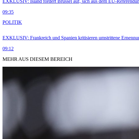
EXKLUSIV: Island fordert Brüssel auf, sich aus dem EU-Referendu
09:35
POLITIK
EXKLUSIV: Frankreich und Spanien kritisieren umstrittene Ernennu
09:12
MEHR AUS DIESEM BEREICH