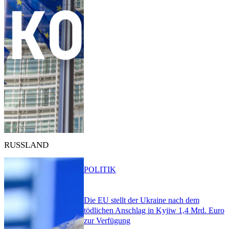
RUSSLAND
POLITIK
Die EU stellt der Ukraine nach dem
tödlichen Anschlag in Kyjiw 1,4 Mrd. Euro
zur Verfügung