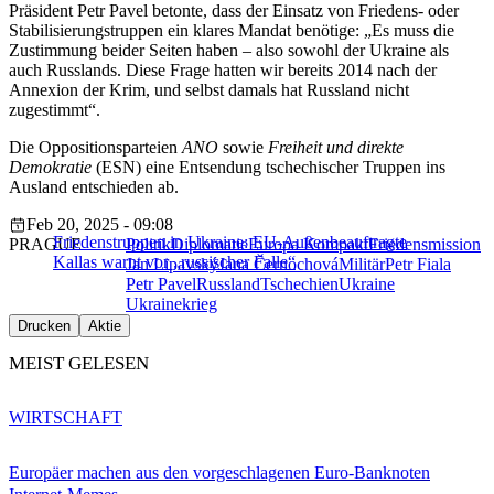
Präsident Petr Pavel betonte, dass der Einsatz von Friedens- oder
Stabilisierungstruppen ein klares Mandat benötige: „Es muss die
Zustimmung beider Seiten haben – also sowohl der Ukraine als
auch Russlands. Diese Frage hatten wir bereits 2014 nach der
Annexion der Krim, und selbst damals hat Russland nicht
zugestimmt“.
Die Oppositionsparteien
ANO
sowie
Freiheit und direkte
Demokratie
(ESN) eine Entsendung tschechischer Truppen ins
Ausland entschieden ab.
Feb 20, 2025 - 09:08
Friedenstruppen in Ukraine: EU-Außenbeauftragte
PRAGUE
Politik
Diplomatie
Europa Kompakt
Friedensmission
Kallas warnt vor „russischer Falle“
Jan Lipavský
Jana Černochová
Militär
Petr Fiala
Petr Pavel
Russland
Tschechien
Ukraine
Ukrainekrieg
Drucken
Aktie
MEIST GELESEN
WIRTSCHAFT
Europäer machen aus den vorgeschlagenen Euro-Banknoten