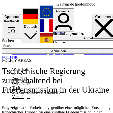
Ga naar de hoofdinhoud
Anmelden
Open sub
Close menu
English
navigation
Deutsch
Français
Sie sind abgemeldet.
Anmelden
Suchen
Licht aus
Español
Anmelden
Ukraine
Politik
Verteidigung
Rapporteur
Newsletters
Event
POLITIK
POLICY AREAS
Tschechische Regierung
Wirtschaft
Politik
zurückhaltend bei
Agrifood
Gesundheit
Friedensmission in der Ukraine
Tech
Energie, Umwelt & Transport
Verteidigung
Prag zeigt starke Vorbehalte gegenüber einer möglichen Entsendung
tschechischer Truppen für eine künftige Friedensmission in der