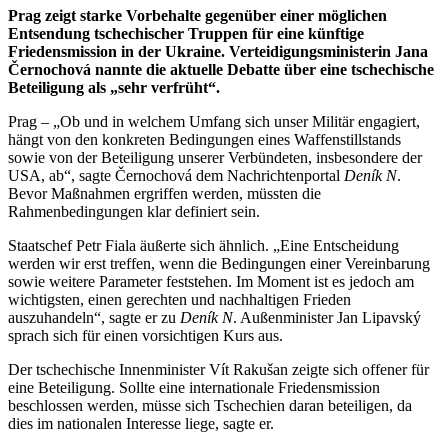
Prag zeigt starke Vorbehalte gegenüber einer möglichen
Entsendung tschechischer Truppen für eine künftige
Friedensmission in der Ukraine. Verteidigungsministerin Jana
Černochová nannte die aktuelle Debatte über eine tschechische
Beteiligung als „sehr verfrüht“.
Prag – „Ob und in welchem Umfang sich unser Militär engagiert,
hängt von den konkreten Bedingungen eines Waffenstillstands
sowie von der Beteiligung unserer Verbündeten, insbesondere der
USA, ab“, sagte Černochová dem Nachrichtenportal
Deník N
.
Bevor Maßnahmen ergriffen werden, müssten die
Rahmenbedingungen klar definiert sein.
Staatschef Petr Fiala äußerte sich ähnlich. „Eine Entscheidung
werden wir erst treffen, wenn die Bedingungen einer Vereinbarung
sowie weitere Parameter feststehen. Im Moment ist es jedoch am
wichtigsten, einen gerechten und nachhaltigen Frieden
auszuhandeln“, sagte er zu
Deník N
. Außenminister Jan Lipavský
sprach sich für einen vorsichtigen Kurs aus.
Der tschechische Innenminister Vít Rakušan zeigte sich offener für
eine Beteiligung. Sollte eine internationale Friedensmission
beschlossen werden, müsse sich Tschechien daran beteiligen, da
dies im nationalen Interesse liege, sagte er.