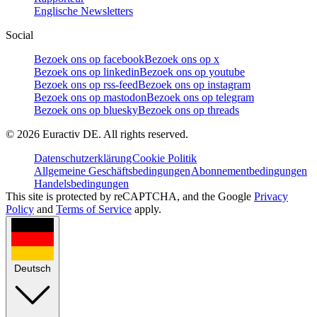
Englische Newsletters
Social
Bezoek ons op facebook
Bezoek ons op x
Bezoek ons op linkedin
Bezoek ons op youtube
Bezoek ons op rss-feed
Bezoek ons op instagram
Bezoek ons op mastodon
Bezoek ons op telegram
Bezoek ons op bluesky
Bezoek ons op threads
©
2026
Euractiv DE. All rights reserved.
Datenschutzerklärung
Cookie Politik
Allgemeine Geschäftsbedingungen
Abonnementbedingungen
Handelsbedingungen
This site is protected by reCAPTCHA, and the Google
Privacy
Policy
and
Terms of Service
apply.
Deutsch