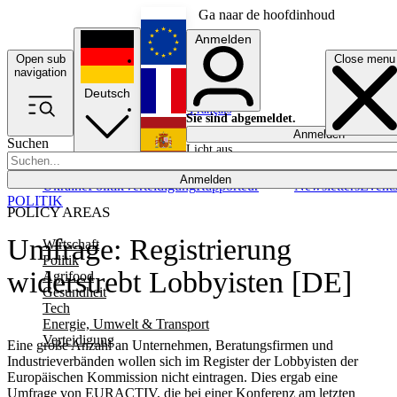
Ga naar de hoofdinhoud
Anmelden
Open sub
Close menu
English
navigation
Deutsch
Français
Sie sind abgemeldet.
Anmelden
Suchen
Licht aus
Español
Anmelden
Ukraine
Politik
Verteidigung
Rapporteur
Newsletters
Event
POLITIK
POLICY AREAS
Umfrage: Registrierung
Wirtschaft
Politik
widerstrebt Lobbyisten [DE]
Agrifood
Gesundheit
Tech
Energie, Umwelt & Transport
Verteidigung
Eine große Anzahl an Unternehmen, Beratungsfirmen und
Industrieverbänden wollen sich im Register der Lobbyisten der
Europäischen Kommission nicht eintragen. Dies ergab eine
Umfrage von EURACTIV, die bei einer Konferenz am letzten