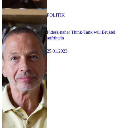
POLITIK
Fidesz-naher Think-Tank will Brüssel
aufrütteln
25.01.2023