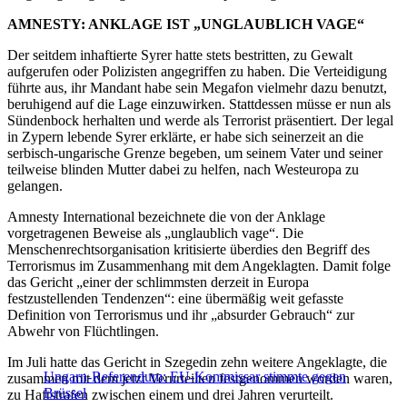
AMNESTY: ANKLAGE IST „UNGLAUBLICH VAGE“
Der seitdem inhaftierte Syrer hatte stets bestritten, zu Gewalt
aufgerufen oder Polizisten angegriffen zu haben. Die Verteidigung
führte aus, ihr Mandant habe sein Megafon vielmehr dazu benutzt,
beruhigend auf die Lage einzuwirken. Stattdessen müsse er nun als
Sündenbock herhalten und werde als Terrorist präsentiert. Der legal
in Zypern lebende Syrer erklärte, er habe sich seinerzeit an die
serbisch-ungarische Grenze begeben, um seinem Vater und seiner
teilweise blinden Mutter dabei zu helfen, nach Westeuropa zu
gelangen.
Amnesty International bezeichnete die von der Anklage
vorgetragenen Beweise als „unglaublich vage“. Die
Menschenrechtsorganisation kritisierte überdies den Begriff des
Terrorismus im Zusammenhang mit dem Angeklagten. Damit folge
das Gericht „einer der schlimmsten derzeit in Europa
festzustellenden Tendenzen“: eine übermäßig weit gefasste
Definition von Terrorismus und ihr „absurder Gebrauch“ zur
Abwehr von Flüchtlingen.
Im Juli hatte das Gericht in Szegedin zehn weitere Angeklagte, die
Ungarn-Referendum: EU-Kommissar stimmte gegen
zusammen mit dem jetzt Verurteilten festgenommen worden waren,
Brüssel
zu Haftstrafen zwischen einem und drei Jahren verurteilt.