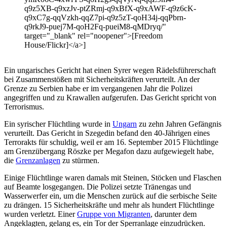
q9z5XB-q9xzJv-ptZRmj-q9xBfX-q9xAWF-q9z6cK-
q9xC7g-qqVzkh-qqZ7pi-q9z5zT-qoH34j-qqPbrn-
q9rkJ9-puej7M-qoH2Fq-pueiM8-qMDryq/"
target="_blank" rel="noopener">[Freedom
House/Flickr]</a>]
Ein ungarisches Gericht hat einen Syrer wegen Rädelsführerschaft
bei Zusammenstößen mit Sicherheitskräften verurteilt. An der
Grenze zu Serbien habe er im vergangenen Jahr die Polizei
angegriffen und zu Krawallen aufgerufen. Das Gericht spricht von
Terrorismus.
Ein syrischer Flüchtling wurde in
Ungarn
zu zehn Jahren Gefängnis
verurteilt. Das Gericht in Szegedin befand den 40-Jährigen eines
Terrorakts für schuldig, weil er am 16. September 2015 Flüchtlinge
am Grenzübergang Röszke per Megafon dazu aufgewiegelt habe,
die
Grenzanlagen
zu stürmen.
Einige Flüchtlinge waren damals mit Steinen, Stöcken und Flaschen
auf Beamte losgegangen. Die Polizei setzte Tränengas und
Wasserwerfer ein, um die Menschen zurück auf die serbische Seite
zu drängen. 15 Sicherheitskräfte und mehr als hundert Flüchtlinge
wurden verletzt. Einer
Gruppe von Migranten
, darunter dem
Angeklagten, gelang es, ein Tor der Sperranlage einzudrücken.