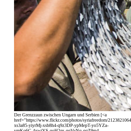
Der Grenzzaun zwischen Ungarn und Serbien [<a
href="https://www.flickr.com/photos/syriafreedom/21238210646
xs3a85-yiyrMj-xsb8h4-q9z3DP-ypMepT-yo5YZa-
ymKo6C-4xwiYS-qoH2gs-qqVyNq-qqZ9m4-