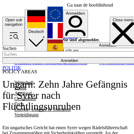
Ga naar de hoofdinhoud
Anmelden
Open sub
Close menu
English
navigation
Deutsch
Français
Sie sind abgemeldet.
Anmelden
Suchen
Licht aus
Español
Anmelden
Ukraine
Politik
Verteidigung
Rapporteur
Newsletters
Event
POLITIK
POLICY AREAS
Ungarn: Zehn Jahre Gefängnis
Wirtschaft
Politik
für Syrer nach
Agrifood
Gesundheit
Flüchtlingsunruhen
Tech
Energie, Umwelt & Transport
Verteidigung
Ein ungarisches Gericht hat einen Syrer wegen Rädelsführerschaft
bei Zusammenstößen mit Sicherheitskräften verurteilt. An der