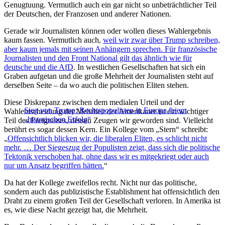
Genugtuung. Vermutlich auch ein gar nicht so unbeträchtlicher Teil
der Deutschen, der Franzosen und anderer Nationen.
Gerade wir Journalisten können oder wollen dieses Wahlergebnis
kaum fassen. Vermutlich auch,
weil wir zwar über Trump schreiben,
aber kaum jemals mit seinen Anhängern sprechen. Für französische
Journalisten und den Front National gilt das ähnlich wie für
deutsche und die AfD
. In westlichen Gesellschaften hat sich ein
Graben aufgetan und die große Mehrheit der Journalisten steht auf
derselben Seite – da wo auch die politischen Eliten stehen.
Diese Diskrepanz zwischen dem medialen Urteil und der
Sieg von Trump: Rechtspopulisten in Europa feiern
Wahlentscheidung der Mehrheit der Amerikaner ist ein wichtiger
„historischen Erfolg“
Teil des Ereignisses, dessen Zeugen wir geworden sind. Vielleicht
berührt es sogar dessen Kern. Ein Kollege vom „Stern“ schreibt:
„
Offensichtlich blicken wir, die liberalen Eliten, es schlicht nicht
mehr. … Der Siegeszug der Populisten zeigt, dass sich die politische
Tektonik verschoben hat, ohne dass wir es mitgekriegt oder auch
nur um Ansatz begriffen hätten.
“
Da hat der Kollege zweifellos recht. Nicht nur das politische,
sondern auch das publizistische Establishment hat offensichtlich den
Draht zu einem großen Teil der Gesellschaft verloren. In Amerika ist
es, wie diese Nacht gezeigt hat, die Mehrheit.