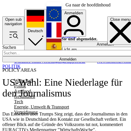
Ga naar de hoofdinhoud
Anmelden
Open sub
Close menu
English
navigation
Deutsch
Français
Sie sind abgemeldet.
Anmelden
Suchen
Licht aus
Español
Anmelden
Ukraine
Politik
Verteidigung
Rapporteur
Newsletters
Event
POLITIK
POLICY AREAS
US-Wahl: Eine Niederlage für
Wirtschaft
Politik
den Journalismus
Agrifood
Gesundheit
Tech
Energie, Umwelt & Transport
Verteidigung
Das Entsetzen über Trumps Sieg zeigt, dass der Journalismus in den
USA wie in Deutschland den Kontakt zur Gesellschaft verliert. Ein
offener Blick auf die Gründe des Volkszorns tut not, kommentiert
EURACTIVs Medienpartner "WirtschaftsWoche".