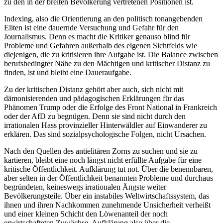
zu den in der breiten Bevölkerung vertretenen Positionen ist.
Indexing, also die Orientierung an den politisch tonangebenden
Eliten ist eine dauernde Versuchung und Gefahr für den
Journalismus. Denn es macht die Kritiker genauso blind für
Probleme und Gefahren außerhalb des eigenen Sichtfelds wie
diejenigen, die zu kritisieren ihre Aufgabe ist. Die Balance zwischen
berufsbedingter Nähe zu den Mächtigen und kritischer Distanz zu
finden, ist und bleibt eine Daueraufgabe.
Zu der kritischen Distanz gehört aber auch, sich nicht mit
dämonisierenden und pädagogischen Erklärungen für das
Phänomen Trump oder die Erfolge des Front National in Frankreich
oder der AfD zu begnügen. Denn sie sind nicht durch den
irrationalen Hass provinzieller Hinterwäldler auf Einwanderer zu
erklären. Das sind sozialpsychologische Folgen, nicht Ursachen.
Nach den Quellen des antielitären Zorns zu suchen und sie zu
kartieren, bleibt eine noch längst nicht erfüllte Aufgabe für eine
kritische Öffentlichkeit. Aufklärung tut not. Über die benennbaren,
aber selten in der Öffentlichkeit benannten Probleme und durchaus
begründeten, keineswegs irrationalen Ängste weiter
Bevölkerungsteile. Über ein instabiles Weltwirtschaftssystem, das
ihnen und ihren Nachkommen zunehmende Unsicherheit verheißt
und einer kleinen Schicht den Löwenanteil der noch
erwirtschafteten Zuwächse. Aufklärung also über die