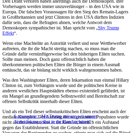
Den Draht verloren haben allerdings auch die Demoskopen. Ihre
Vorhersagen werden immer unzuverlässiger – in den USA wie in
Europa. Die falschen Voraussagen für den Sieg des Remain-Lagers
in Großbritannien und jetzt Clintons in den USA dürften Indizien
dafür sein, dass die Befragten ahnen, welche Antwort dem
Demoskopen sympathischer ist. Man spricht vom „
Shy Trump
Effekt
“.
Wenn eine Machtelite an Autorität verliert und neue Wettbewerber
auftreten, die ihr die Macht streitig machen, so muss man die
Gründe dafür vernünftigerweise bei den bisherigen Eliten suchen.
Sollte man meinen. Doch ganz offensichtlich haben die
überkommenen politischen Eliten die Bürger in einem Ausmaß
enttäuscht, das sie bislang nicht wirklich wahrgenommen haben.
Was den Washingtoner Eliten, deren Inkarnation nun einmal Hillary
Clinton ist, zum Verhängnis wurde und die politischen Kreise in
anderen westlichen Hauptstädten ebenso existentiell gefährdet, ist
ein Mangel an grundlegendem Selbstzweifel und Bereitschaft zur
offenen Selbstkritik innerhalb dieser Eliten.
Und als ein Teil dieser selbstunkritischen Eliten erscheint auch der
Lamassoure: „Mit Trump müssen wir unsere
mediale Komplex. Der Aufstieg der so genannten Populisten wurde
Verteidigung selbst in die Hand nehmen“
nicht als das erkannt, was er im Kern ist, nämlich ein Aufstand
gegen das Establishment. Statt die Gründe im offensichtlichen
Versagen der Regierenden zu suchen, stürzte man sich auf die Rüpel