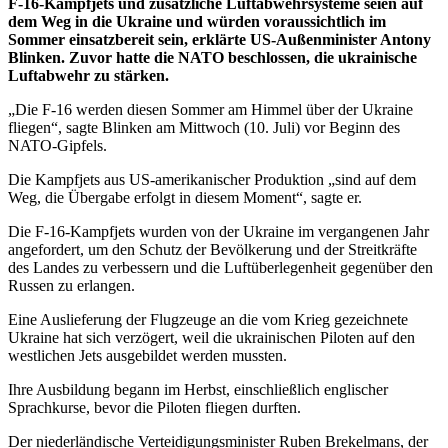
F-16-Kampfjets und zusätzliche Luftabwehrsysteme seien auf
dem Weg in die Ukraine und würden voraussichtlich im
Sommer einsatzbereit sein, erklärte US-Außenminister Antony
Blinken. Zuvor hatte die NATO beschlossen, die ukrainische
Luftabwehr zu stärken.
„Die F-16 werden diesen Sommer am Himmel über der Ukraine
fliegen“, sagte Blinken am Mittwoch (10. Juli) vor Beginn des
NATO-Gipfels.
Die Kampfjets aus US-amerikanischer Produktion „sind auf dem
Weg, die Übergabe erfolgt in diesem Moment“, sagte er.
Die F-16-Kampfjets wurden von der Ukraine im vergangenen Jahr
angefordert, um den Schutz der Bevölkerung und der Streitkräfte
des Landes zu verbessern und die Luftüberlegenheit gegenüber den
Russen zu erlangen.
Eine Auslieferung der Flugzeuge an die vom Krieg gezeichnete
Ukraine hat sich verzögert, weil die ukrainischen Piloten auf den
westlichen Jets ausgebildet werden mussten.
Ihre Ausbildung begann im Herbst, einschließlich englischer
Sprachkurse, bevor die Piloten fliegen durften.
Der niederländische Verteidigungsminister Ruben Brekelmans, der