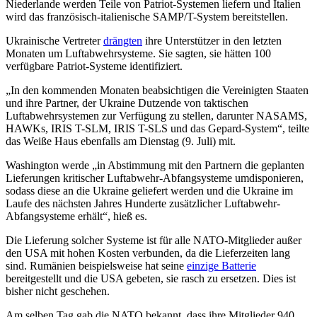
Niederlande werden Teile von Patriot-Systemen liefern und Italien
wird das französisch-italienische SAMP/T-System bereitstellen.
Ukrainische Vertreter
drängten
ihre Unterstützer in den letzten
Monaten um Luftabwehrsysteme. Sie sagten, sie hätten 100
verfügbare Patriot-Systeme identifiziert.
„In den kommenden Monaten beabsichtigen die Vereinigten Staaten
und ihre Partner, der Ukraine Dutzende von taktischen
Luftabwehrsystemen zur Verfügung zu stellen, darunter NASAMS,
HAWKs, IRIS T-SLM, IRIS T-SLS und das Gepard-System“, teilte
das Weiße Haus ebenfalls am Dienstag (9. Juli) mit.
Washington werde „in Abstimmung mit den Partnern die geplanten
Lieferungen kritischer Luftabwehr-Abfangsysteme umdisponieren,
sodass diese an die Ukraine geliefert werden und die Ukraine im
Laufe des nächsten Jahres Hunderte zusätzlicher Luftabwehr-
Abfangsysteme erhält“, hieß es.
Die Lieferung solcher Systeme ist für alle NATO-Mitglieder außer
den USA mit hohen Kosten verbunden, da die Lieferzeiten lang
sind. Rumänien beispielsweise hat seine
einzige Batterie
bereitgestellt und die USA gebeten, sie rasch zu ersetzen. Dies ist
bisher nicht geschehen.
Am selben Tag gab die NATO bekannt, dass ihre Mitglieder 940