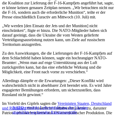
die Koalition zur Lieferung der F-16-Kampfjets angeführt hat, sagte,
er könne keinen genauen Zeitplan nennen. „Wir betrachten nicht nur
die F-16, sondern auch die erforderliche Munition“, teilte er der
Presse einschließlich Euractiv am Mittwoch (10. Juli) mit.
„Wir werden [den Einsatz der Jets und der Munition] nicht
einschränken“, fügte er hinzu. Die NATO-Mitglieder haben sich
darauf geeinigt, dass die Ukraine die vom Westen gelieferte
Verteidigungsausrüstung nutzen kann, um Ziele auf russischem
Territorium anzugreifen.
Zu den Auswirkungen, die die Lieferungen der F-16-Kampfjets auf
dem Schlachtfeld haben können, sagte ein hochrangiger NATO-
Beamter: „Wenn man auf enge Unterstützung aus der Luft
zurückgreifen kann, hat das eine erhebliche Wirkung und die
Möglichkeit, eine Front nach vorne zu verschieben.“
Allerdings dämpfte er die Erwartungen: „Dieser Konflikt wird
wahrscheinlich nicht in absehbarer Zeit beendet sein. Es wird Jahre
engagierter Bemühungen erfordern, um sicherzustellen, dass
Russland nicht gewinnt.“
Im Vorfeld des Gipfels sagten die
Vereinigten Staaten, Deutschland
NATO verstärkt Luftverteidigung der Ukraine
und Rumänien
fünf zusätzliche Luftabwehrsysteme zu, darunter
angesichts wachsender Raketenangriffe
Patriot-Luftabwehrsysteme aus US-amerikanischer Produktion. Die