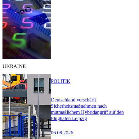
UKRAINE
POLITIK
Deutschland verschärft
Sicherheitsmaßnahmen nach
mutmaßlichem Hybridangriff auf den
Flughafen Leipzig
06.08.2026