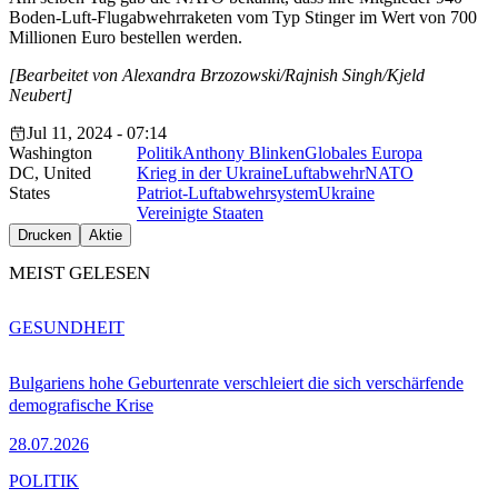
Boden-Luft-Flugabwehrraketen vom Typ Stinger im Wert von 700
Millionen Euro bestellen werden.
[Bearbeitet von Alexandra Brzozowski/Rajnish Singh/Kjeld
Neubert]
Jul 11, 2024 - 07:14
Washington
Politik
Anthony Blinken
Globales Europa
DC, United
Krieg in der Ukraine
Luftabwehr
NATO
States
Patriot-Luftabwehrsystem
Ukraine
Vereinigte Staaten
Drucken
Aktie
MEIST GELESEN
GESUNDHEIT
Bulgariens hohe Geburtenrate verschleiert die sich verschärfende
demografische Krise
28.07.2026
POLITIK