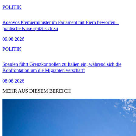
POLITIK
Kosovos Premierminister im Parlament mit Eiern beworfen –
politische Krise spitzt sich zu
09.08.2026
POLITIK
Spanien führt Grenzkontrollen zu Italien ein, während sich die
Konfrontation um die Migranten verschärft
08.08.2026
MEHR AUS DIESEM BEREICH