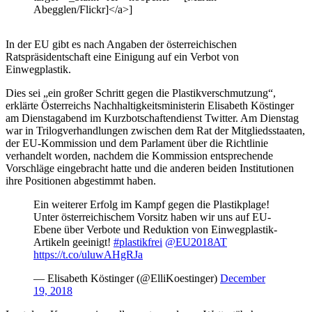
Abegglen/Flickr]</a>]
In der EU gibt es nach Angaben der österreichischen
Ratspräsidentschaft eine Einigung auf ein Verbot von
Einwegplastik.
Dies sei „ein großer Schritt gegen die Plastikverschmutzung“,
erklärte Österreichs Nachhaltigkeitsministerin Elisabeth Köstinger
am Dienstagabend im Kurzbotschaftendienst Twitter. Am Dienstag
war in Trilogverhandlungen zwischen dem Rat der Mitgliedsstaaten,
der EU-Kommission und dem Parlament über die Richtlinie
verhandelt worden, nachdem die Kommission entsprechende
Vorschläge eingebracht hatte und die anderen beiden Institutionen
ihre Positionen abgestimmt haben.
Ein weiterer Erfolg im Kampf gegen die Plastikplage!
Unter österreichischem Vorsitz haben wir uns auf EU-
Ebene über Verbote und Reduktion von Einwegplastik-
Artikeln geeinigt!
#plastikfrei
@EU2018AT
https://t.co/uluwAHgRJa
— Elisabeth Köstinger (@ElliKoestinger)
December
19, 2018