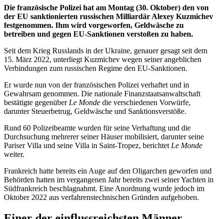
Die französische Polizei hat am Montag (30. Oktober) den von
der EU sanktionierten russischen Milliardär Alexey Kuzmichev
festgenommen. Ihm wird vorgeworfen, Geldwäsche zu
betreiben und gegen EU-Sanktionen verstoßen zu haben.
Seit dem Krieg Russlands in der Ukraine, genauer gesagt seit dem
15. März 2022, unterliegt Kuzmichev wegen seiner angeblichen
Verbindungen zum russischen Regime den EU-Sanktionen.
Er wurde nun von der französischen Polizei verhaftet und in
Gewahrsam genommen. Die nationale Finanzstaatsanwaltschaft
bestätigte gegenüber
Le Monde
die verschiedenen Vorwürfe,
darunter Steuerbetrug, Geldwäsche und Sanktionsverstöße.
Rund 60 Polizeibeamte wurden für seine Verhaftung und die
Durchsuchung mehrerer seiner Häuser mobilisiert, darunter seine
Pariser Villa und seine Villa in Saint-Tropez, berichtet
Le Monde
weiter.
Frankreich hatte bereits ein Auge auf den Oligarchen geworfen und
Behörden hatten im vergangenen Jahr bereits zwei seiner Yachten in
Südfrankreich beschlagnahmt. Eine Anordnung wurde jedoch im
Oktober 2022 aus verfahrenstechnischen Gründen aufgehoben.
Einer der einflussreichsten Männer