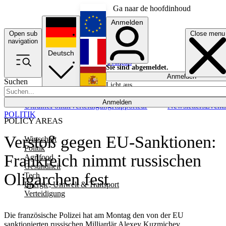
Ga naar de hoofdinhoud
Anmelden
Open sub
Close menu
English
navigation
Deutsch
Français
Sie sind abgemeldet.
Anmelden
Suchen
Licht aus
Español
Anmelden
Ukraine
Politik
Verteidigung
Rapporteur
Newsletters
Event
POLITIK
POLICY AREAS
Verstoß gegen EU-Sanktionen:
Wirtschaft
Politik
Frankreich nimmt russischen
Agrifood
Gesundheit
Oligarchen fest
Tech
Energie, Umwelt & Transport
Verteidigung
Die französische Polizei hat am Montag den von der EU
sanktionierten russischen Milliardär Alexey Kuzmichev