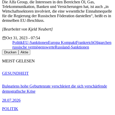
Die Alfa Group, die Interessen in den Bereichen Öl, Gas,
Telekommunikation, Banken und Versicherungen hat, ist auch „in
Wirtschaftssektoren involviert, die eine wesentliche Einnahmequelle
für die Regierung der Russischen Föderation darstellen“, heißt es in
demselben EU-Beschluss.
[Bearbeitet von Kjeld Neubert]
Oct 31, 2023 - 07:54
Politik
EU-Sanktionen
Europa Kompakt
Frankreich
Oligarchen
russische vermögenswerte
Russland-Sanktionen
Drucken
Aktie
MEIST GELESEN
GESUNDHEIT
Bulgariens hohe Geburtenrate verschleiert die sich verschärfende
demografische Krise
28.07.2026
POLITIK