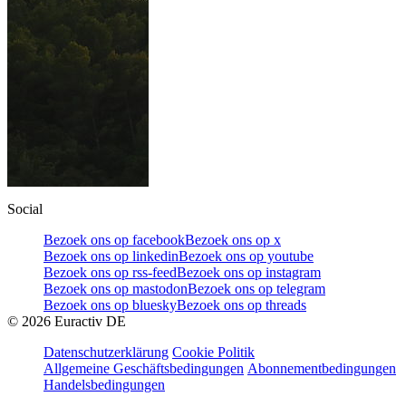
Social
Bezoek ons op facebook
Bezoek ons op x
Bezoek ons op linkedin
Bezoek ons op youtube
Bezoek ons op rss-feed
Bezoek ons op instagram
Bezoek ons op mastodon
Bezoek ons op telegram
Bezoek ons op bluesky
Bezoek ons op threads
©
2026
Euractiv DE
Datenschutzerklärung
Cookie Politik
Allgemeine Geschäftsbedingungen
Abonnementbedingungen
Handelsbedingungen