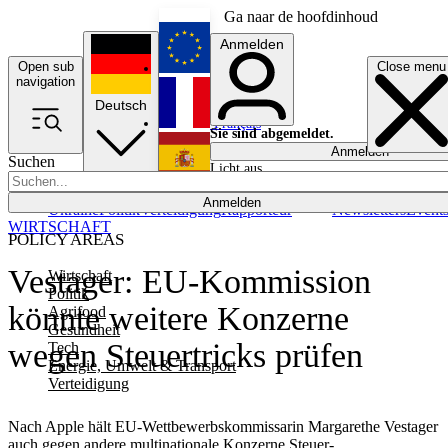
Ga naar de hoofdinhoud
Anmelden
Open sub
Close menu
English
navigation
Deutsch
Français
Sie sind abgemeldet.
Anmelden
Suchen
Licht aus
Español
Anmelden
Ukraine
Politik
Verteidigung
Rapporteur
Newsletters
Event
WIRTSCHAFT
POLICY AREAS
Vestager: EU-Kommission
Wirtschaft
Politik
könnte weitere Konzerne
Agrifood
Gesundheit
wegen Steuertricks prüfen
Tech
Energie, Umwelt & Transport
Verteidigung
Nach Apple hält EU-Wettbewerbskommissarin Margarethe Vestager
auch gegen andere multinationale Konzerne Steuer-