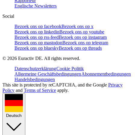
Rapporteur
Englische Newsletters
Social
Bezoek ons op facebook
Bezoek ons op x
Bezoek ons op linkedin
Bezoek ons op youtube
Bezoek ons op rss-feed
Bezoek ons op instagram
Bezoek ons op mastodon
Bezoek ons op telegram
Bezoek ons op bluesky
Bezoek ons op threads
©
2026
Euractiv DE. All rights reserved.
Datenschutzerklärung
Cookie Politik
Allgemeine Geschäftsbedingungen
Abonnementbedingungen
Handelsbedingungen
This site is protected by reCAPTCHA, and the Google
Privacy
Policy
and
Terms of Service
apply.
Deutsch