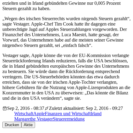
erzielten und in Irland gebündelten Gewinne nur 0,005 Prozent
Steuern gezahlt zu haben.
„Wegen des irischen Steuerrechts wurden nirgends Steuern gezahlt“,
sagte Vestager. Apple-Chef Tim Cook hatte ihr dagegen eine
unberechtigte Jagd auf Apples Steuerzahlungen vorgeworden. Der
Finanzchef des Unternehmens, Luca Maestri, hatte gesagt, der
Vorwurf, das Unternehmen habe auf die meisten seiner Gewinne
nirgendwo Steuern gezahlt, sei „einfach falsch“.
Vestager sagte, Apple könne die von der EU-Kommission verlangte
Steuerrückforderung Irlands reduzieren, falls die USA beschlössen,
die in Irland gebündelten europäischen Gewinne des Unternehmens
zu besteuern. Sie würde dann die Rückforderung entsprechend
verringern. Die US-Steuerbehörden könnten das etwa dadurch
erreichen, dass sie von der irischen Apple-Tochter verlangten,
höhere Gebühren für die Nutzung von Apple-Lizenprodukten an die
Konzernmutter in den USA zu überweisen: „Das könnte die Bilanz
und die in den USA verändern“, sagte sie.
Sep 2, 2016 - 08:37
Zuletzt aktualisiert: Sep 2, 2016 - 09:27
Wirtschaft
Apple
Finanzen und Wirtschaft
Irland
Margarethe Vestager
Steuerermeidung
Drucken
Aktie