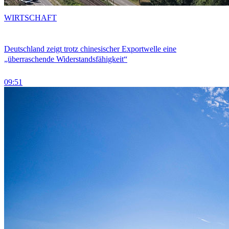
WIRTSCHAFT
Deutschland zeigt trotz chinesischer Exportwelle eine
„überraschende Widerstandsfähigkeit“
09:51