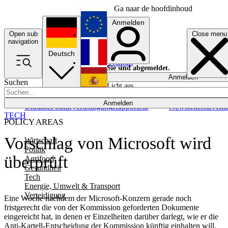
Ga naar de hoofdinhoud
Anmelden
Open sub
Close menu
English
navigation
Deutsch
Français
Sie sind abgemeldet.
Anmelden
Suchen
Licht aus
Español
Anmelden
Ukraine
Politik
Verteidigung
Rapporteur
Newsletters
Event
TECH
POLICY AREAS
Vorschlag von Microsoft wird
Wirtschaft
Politik
überprüft
Agrifood
Gesundheit
Tech
Energie, Umwelt & Transport
Verteidigung
Eine Woche nachdem der Microsoft-Konzern gerade noch
fristgerecht die von der Kommission geforderten Dokumente
eingereicht hat, in denen er Einzelheiten darüber darlegt, wie er die
Anti-Kartell-Entscheidung der Kommission künftig einhalten will,