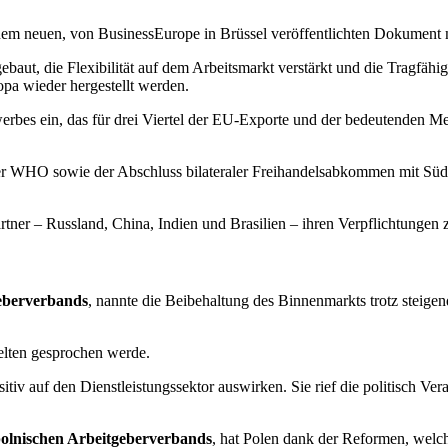
em neuen, von BusinessEurope in Brüssel veröffentlichten Dokument m
ebaut, die Flexibilität auf dem Arbeitsmarkt verstärkt und die Tragfähi
opa wieder hergestellt werden.
erbes ein, das für drei Viertel der EU-Exporte und der bedeutenden M
WHO sowie der Abschluss bilateraler Freihandelsabkommen mit Südkor
artner – Russland, China, Indien und Brasilien – ihren Verpflichtung
eberverbands
, nannte die Beibehaltung des Binnenmarkts trotz steigen
selten gesprochen werde.
itiv auf den Dienstleistungssektor auswirken. Sie rief die politisch V
olnischen Arbeitgeberverbands
, hat Polen dank der Reformen, welc