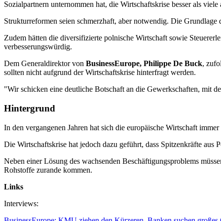
Sozialpartnern unternommen hat, die Wirtschaftskrise besser als viele
Strukturreformen seien schmerzhaft, aber notwendig. Die Grundlage 
Zudem hätten die diversifizierte polnische Wirtschaft sowie Steuerer
verbesserungswürdig.
Dem Generaldirektor von
BusinessEurope, Philippe De Buck
, zuf
sollten nicht aufgrund der Wirtschaftskrise hinterfragt werden.
"Wir schicken eine deutliche Botschaft an die Gewerkschaften, mit der
Hintergrund
In den vergangenen Jahren hat sich die europäische Wirtschaft immer s
Die Wirtschaftskrise hat jedoch dazu geführt, dass Spitzenkräfte aus
Neben einer Lösung des wachsenden Beschäftigungsproblems müssen
Rohstoffe zurande kommen.
Links
Interviews:
BusinessEurope: KMU ziehen den Kürzeren, Banken suchen großes 