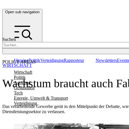
Open sub navigation
Suchen
Ukraine
Politik
Verteidigung
Rapporteur
Newsletters
Event
POLICY AREAS
WIRTSCHAFT
Wirtschaft
Politik
Wachstum braucht auch Fa
Agrifood
Gesundheit
Tech
Energie, Umwelt & Transport
Verteidigung
Das verarbeitende Gewerbe gerät in den Mittelpunkt der Debatte, w
Dienstleistungssektor zu verlassen.