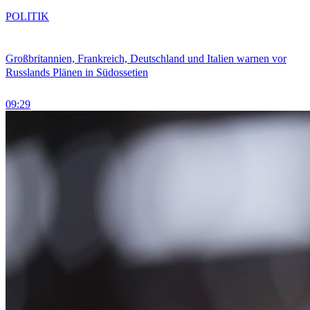
POLITIK
Großbritannien, Frankreich, Deutschland und Italien warnen vor
Russlands Plänen in Südossetien
09:29