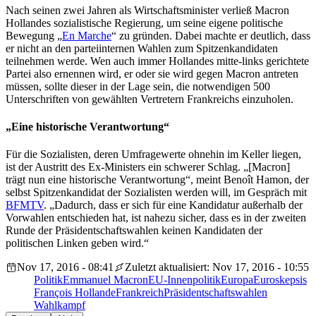
Nach seinen zwei Jahren als Wirtschaftsminister verließ Macron
Hollandes sozialistische Regierung, um seine eigene politische
Bewegung „
En Marche
“ zu gründen. Dabei machte er deutlich, dass
er nicht an den parteiinternen Wahlen zum Spitzenkandidaten
teilnehmen werde. Wen auch immer Hollandes mitte-links gerichtete
Partei also ernennen wird, er oder sie wird gegen Macron antreten
müssen, sollte dieser in der Lage sein, die notwendigen 500
Unterschriften von gewählten Vertretern Frankreichs einzuholen.
„Eine historische Verantwortung“
Für die Sozialisten, deren Umfragewerte ohnehin im Keller liegen,
ist der Austritt des Ex-Ministers ein schwerer Schlag. „[Macron]
trägt nun eine historische Verantwortung“, meint Benoît Hamon, der
selbst Spitzenkandidat der Sozialisten werden will, im Gespräch mit
BFMTV
. „Dadurch, dass er sich für eine Kandidatur außerhalb der
Vorwahlen entschieden hat, ist nahezu sicher, dass es in der zweiten
Runde der Präsidentschaftswahlen keinen Kandidaten der
politischen Linken geben wird.“
Nov 17, 2016 - 08:41
Zuletzt aktualisiert: Nov 17, 2016 - 10:55
Politik
Emmanuel Macron
EU-Innenpolitik
Europa
Euroskepsis
François Hollande
Frankreich
Präsidentschaftswahlen
Wahlkampf