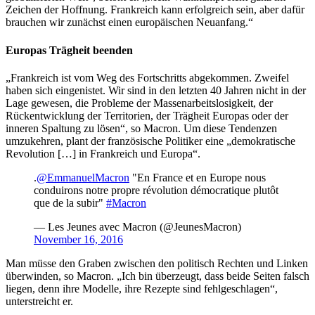
Zeichen der Hoffnung. Frankreich kann erfolgreich sein, aber dafür
brauchen wir zunächst einen europäischen Neuanfang.“
Europas Trägheit beenden
„Frankreich ist vom Weg des Fortschritts abgekommen. Zweifel
haben sich eingenistet. Wir sind in den letzten 40 Jahren nicht in der
Lage gewesen, die Probleme der Massenarbeitslosigkeit, der
Rückentwicklung der Territorien, der Trägheit Europas oder der
inneren Spaltung zu lösen“, so Macron. Um diese Tendenzen
umzukehren, plant der französische Politiker eine „demokratische
Revolution […] in Frankreich und Europa“.
.
@EmmanuelMacron
"En France et en Europe nous
conduirons notre propre révolution démocratique plutôt
que de la subir"
#Macron
— Les Jeunes avec Macron (@JeunesMacron)
November 16, 2016
Man müsse den Graben zwischen den politisch Rechten und Linken
überwinden, so Macron. „Ich bin überzeugt, dass beide Seiten falsch
liegen, denn ihre Modelle, ihre Rezepte sind fehlgeschlagen“,
unterstreicht er.