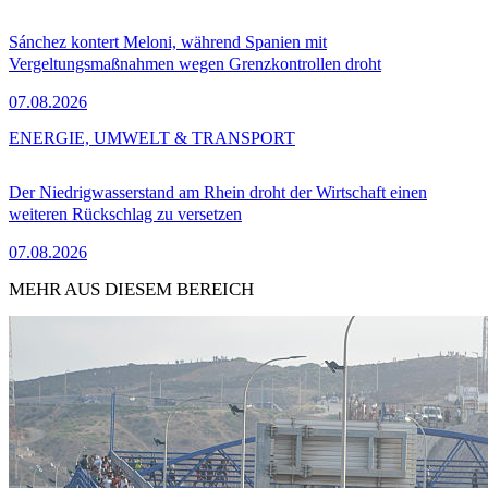
Sánchez kontert Meloni, während Spanien mit
Vergeltungsmaßnahmen wegen Grenzkontrollen droht
07.08.2026
ENERGIE, UMWELT & TRANSPORT
Der Niedrigwasserstand am Rhein droht der Wirtschaft einen
weiteren Rückschlag zu versetzen
07.08.2026
MEHR AUS DIESEM BEREICH