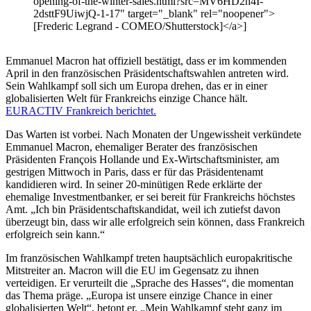
opening-of-the-winter-sales.html?src=MV6HD2h4I-
2dsttF9UiwjQ-1-17" target="_blank" rel="noopener">
[Frederic Legrand - COMEO/Shutterstock]</a>]
Emmanuel Macron hat offiziell bestätigt, dass er im kommenden
April in den französischen Präsidentschaftswahlen antreten wird.
Sein Wahlkampf soll sich um Europa drehen, das er in einer
globalisierten Welt für Frankreichs einzige Chance hält.
EURACTIV Frankreich berichtet.
Das Warten ist vorbei. Nach Monaten der Ungewissheit verkündete
Emmanuel Macron, ehemaliger Berater des französischen
Präsidenten François Hollande und Ex-Wirtschaftsminister, am
gestrigen Mittwoch in Paris, dass er für das Präsidentenamt
kandidieren wird. In seiner 20-minütigen Rede erklärte der
ehemalige Investmentbanker, er sei bereit für Frankreichs höchstes
Amt. „Ich bin Präsidentschaftskandidat, weil ich zutiefst davon
überzeugt bin, dass wir alle erfolgreich sein können, dass Frankreich
erfolgreich sein kann.“
Im französischen Wahlkampf treten hauptsächlich europakritische
Mitstreiter an. Macron will die EU im Gegensatz zu ihnen
verteidigen. Er verurteilt die „Sprache des Hasses“, die momentan
das Thema präge. „Europa ist unsere einzige Chance in einer
globalisierten Welt“, betont er. „Mein Wahlkampf steht ganz im