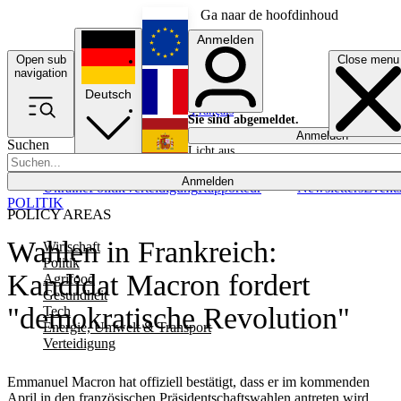
Ga naar de hoofdinhoud
Anmelden
Open sub
Close menu
English
navigation
Deutsch
Français
Sie sind abgemeldet.
Anmelden
Suchen
Licht aus
Español
Anmelden
Ukraine
Politik
Verteidigung
Rapporteur
Newsletters
Event
POLITIK
POLICY AREAS
Wahlen in Frankreich:
Wirtschaft
Politik
Kandidat Macron fordert
Agrifood
Gesundheit
"demokratische Revolution"
Tech
Energie, Umwelt & Transport
Verteidigung
Emmanuel Macron hat offiziell bestätigt, dass er im kommenden
April in den französischen Präsidentschaftswahlen antreten wird.