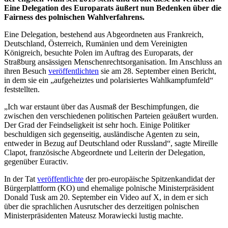
Eine Delegation des Europarats äußert nun Bedenken über die
Fairness des polnischen Wahlverfahrens.
Eine Delegation, bestehend aus Abgeordneten aus Frankreich,
Deutschland, Österreich, Rumänien und dem Vereinigten
Königreich, besuchte Polen im Auftrag des Europarats, der
Straßburg ansässigen Menschenrechtsorganisation. Im Anschluss an
ihren Besuch
veröffentlichten
sie am 28. September einen Bericht,
in dem sie ein „aufgeheiztes und polarisiertes Wahlkampfumfeld“
feststellten.
„Ich war erstaunt über das Ausmaß der Beschimpfungen, die
zwischen den verschiedenen politischen Parteien geäußert wurden.
Der Grad der Feindseligkeit ist sehr hoch. Einige Politiker
beschuldigen sich gegenseitig, ausländische Agenten zu sein,
entweder in Bezug auf Deutschland oder Russland“, sagte Mireille
Clapot, französische Abgeordnete und Leiterin der Delegation,
gegenüber Euractiv.
In der Tat
veröffentlichte
der pro-europäische Spitzenkandidat der
Bürgerplattform (KO) und ehemalige polnische Ministerpräsident
Donald Tusk am 20. September ein Video auf X, in dem er sich
über die sprachlichen Ausrutscher des derzeitigen polnischen
Ministerpräsidenten Mateusz Morawiecki lustig machte.