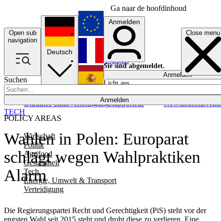
Ga naar de hoofdinhoud
Anmelden
Open sub
Close menu
English
navigation
Deutsch
Français
Sie sind abgemeldet.
Anmelden
Suchen
Licht aus
Español
Anmelden
Ukraine
Politik
Verteidigung
Rapporteur
Newsletters
Event
TECH
POLICY AREAS
Wahlen in Polen: Europarat
Wirtschaft
Politik
schlägt wegen Wahlpraktiken
Agrifood
Gesundheit
Alarm
Tech
Energie, Umwelt & Transport
Verteidigung
Die Regierungspartei Recht und Gerechtigkeit (PiS) steht vor der
engsten Wahl seit 2015 steht und droht diese zu verlieren. Eine