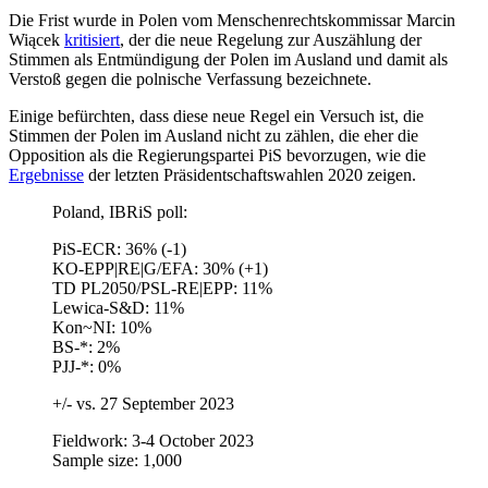
Die Frist wurde in Polen vom Menschenrechtskommissar Marcin
Wiącek
kritisiert
, der die neue Regelung zur Auszählung der
Stimmen als Entmündigung der Polen im Ausland und damit als
Verstoß gegen die polnische Verfassung bezeichnete.
Einige befürchten, dass diese neue Regel ein Versuch ist, die
Stimmen der Polen im Ausland nicht zu zählen, die eher die
Opposition als die Regierungspartei PiS bevorzugen, wie die
Ergebnisse
der letzten Präsidentschaftswahlen 2020 zeigen.
Poland, IBRiS poll:
PiS-ECR: 36% (-1)
KO-EPP|RE|G/EFA: 30% (+1)
TD PL2050/PSL-RE|EPP: 11%
Lewica-S&D: 11%
Kon~NI: 10%
BS-*: 2%
PJJ-*: 0%
+/- vs. 27 September 2023
Fieldwork: 3-4 October 2023
Sample size: 1,000