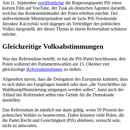
Am 11. September
veröffentlichte
die Regierungspartei PiS einen
kurzen Film auf YouTube, der Tusk als deutschen Agenten darstellt,
welcher das Renteneintrittsalter der Polen erhöhen möchte. Der
stellvertretende Ministerpräsident und de facto PiS-Vorsitzende
Jarosław Kaczyński wird dagegen als Verteidiger des polnischen
Volkes dargestellt, der dieses Thema in einem Referendum schützen
möchte.
Gleichzeitige Volksabstimmungen
Was das Referendum betrifft, so hat die PiS-Partei beschlossen, den
Polen während der Parlamentswahlen am 15. Oktober vier
gleichzeitige
Referendumsfragen
zu stellen.
Abgesehen davon, dass die Delegation des Europarats kritisiert, dass
es sich dabei um Fangfragen handelt oder dass „die Vorschriften zur
Wahlkampffinanzierung umgangen werden sollen“, kann auch der
Ablauf der Referenden selbst eine Gefahr für die Demokratie
darstellen.
Das Referendum ist nämlich nur dann gültig, wenn 50 Prozent der
polnischen Wähler es beantworten. Daher könnten viele Polen, die
die Partei Recht und Gerechtigkeit (PiS) ablehnen, versucht sein,
nicht zu antworten.