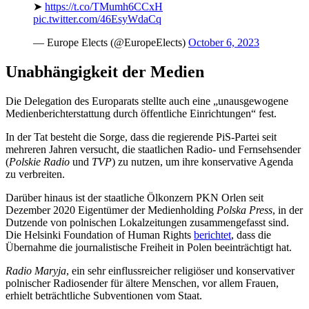
➤
https://t.co/TMumh6CCxH
pic.twitter.com/46EsyWdaCq
— Europe Elects (@EuropeElects)
October 6, 2023
Unabhängigkeit der Medien
Die Delegation des Europarats stellte auch eine „unausgewogene
Medienberichterstattung durch öffentliche Einrichtungen“ fest.
In der Tat besteht die Sorge, dass die regierende PiS-Partei seit
mehreren Jahren versucht, die staatlichen Radio- und Fernsehsender
(
Polskie Radio
und
TVP
) zu nutzen, um ihre konservative Agenda
zu verbreiten.
Darüber hinaus ist der staatliche Ölkonzern PKN Orlen seit
Dezember 2020 Eigentümer der Medienholding
Polska Press
, in der
Dutzende von polnischen Lokalzeitungen zusammengefasst sind.
Die Helsinki Foundation of Human Rights
berichtet
, dass die
Übernahme die journalistische Freiheit in Polen beeinträchtigt hat.
Radio Maryja
, ein sehr einflussreicher religiöser und konservativer
polnischer Radiosender für ältere Menschen, vor allem Frauen,
erhielt beträchtliche Subventionen vom Staat.