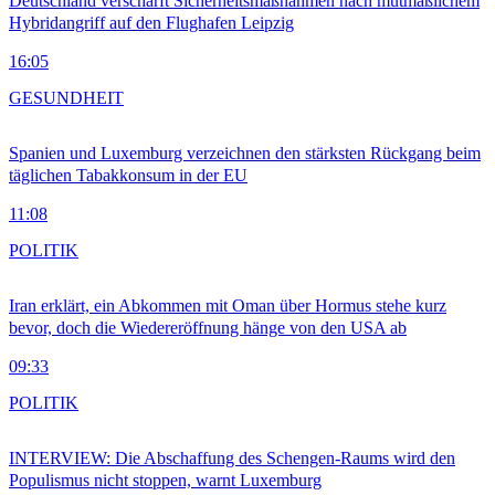
Deutschland verschärft Sicherheitsmaßnahmen nach mutmaßlichem
Hybridangriff auf den Flughafen Leipzig
16:05
GESUNDHEIT
Spanien und Luxemburg verzeichnen den stärksten Rückgang beim
täglichen Tabakkonsum in der EU
11:08
POLITIK
Iran erklärt, ein Abkommen mit Oman über Hormus stehe kurz
bevor, doch die Wiedereröffnung hänge von den USA ab
09:33
POLITIK
INTERVIEW: Die Abschaffung des Schengen-Raums wird den
Populismus nicht stoppen, warnt Luxemburg