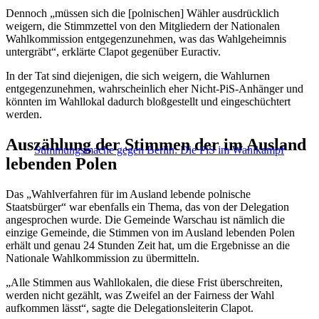
Dennoch „müssen sich die [polnischen] Wähler ausdrücklich
weigern, die Stimmzettel von den Mitgliedern der Nationalen
Wahlkommission entgegenzunehmen, was das Wahlgeheimnis
untergräbt“, erklärte Clapot gegenüber Euractiv.
In der Tat sind diejenigen, die sich weigern, die Wahlurnen
entgegenzunehmen, wahrscheinlich eher Nicht-PiS-Anhänger und
könnten im Wahllokal dadurch bloßgestellt und eingeschüchtert
werden.
Auszählung der Stimmen der im Ausland
Stimmungsmache gegen Berlin: Die PiS im Wahlkampf
lebenden Polen
Das „Wahlverfahren für im Ausland lebende polnische
Staatsbürger“ war ebenfalls ein Thema, das von der Delegation
angesprochen wurde. Die Gemeinde Warschau ist nämlich die
einzige Gemeinde, die Stimmen von im Ausland lebenden Polen
erhält und genau 24 Stunden Zeit hat, um die Ergebnisse an die
Nationale Wahlkommission zu übermitteln.
„Alle Stimmen aus Wahllokalen, die diese Frist überschreiten,
werden nicht gezählt, was Zweifel an der Fairness der Wahl
aufkommen lässt“, sagte die Delegationsleiterin Clapot.