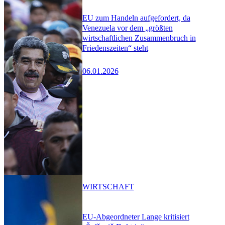
EU zum Handeln aufgefordert, da
Venezuela vor dem „größten
wirtschaftlichen Zusammenbruch in
Friedenszeiten“ steht
06.01.2026
WIRTSCHAFT
EU-Abgeordneter Lange kritisiert