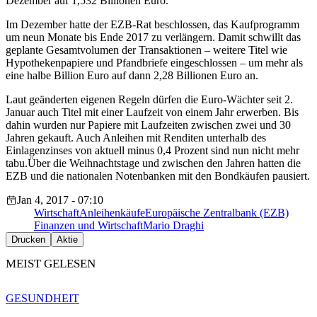
Dezember auf 1,532 Billionen Euro.
Im Dezember hatte der EZB-Rat beschlossen, das Kaufprogramm
um neun Monate bis Ende 2017 zu verlängern. Damit schwillt das
geplante Gesamtvolumen der Transaktionen – weitere Titel wie
Hypothekenpapiere und Pfandbriefe eingeschlossen – um mehr als
eine halbe Billion Euro auf dann 2,28 Billionen Euro an.
Laut geänderten eigenen Regeln dürfen die Euro-Wächter seit 2.
Januar auch Titel mit einer Laufzeit von einem Jahr erwerben. Bis
dahin wurden nur Papiere mit Laufzeiten zwischen zwei und 30
Jahren gekauft. Auch Anleihen mit Renditen unterhalb des
Einlagenzinses von aktuell minus 0,4 Prozent sind nun nicht mehr
tabu.Über die Weihnachtstage und zwischen den Jahren hatten die
EZB und die nationalen Notenbanken mit den Bondkäufen pausiert.
Jan 4, 2017 - 07:10
Wirtschaft
Anleihenkäufe
Europäische Zentralbank (EZB)
Finanzen und Wirtschaft
Mario Draghi
Drucken
Aktie
MEIST GELESEN
GESUNDHEIT