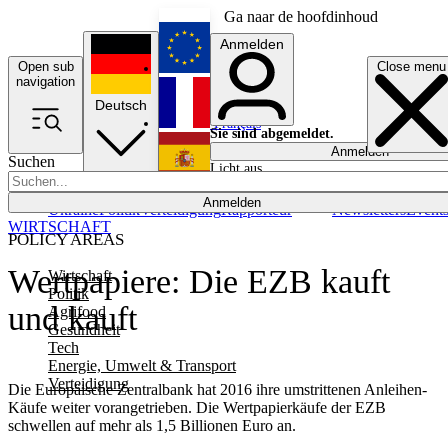
Ga naar de hoofdinhoud
Anmelden
Open sub
Close menu
English
navigation
Deutsch
Français
Sie sind abgemeldet.
Anmelden
Suchen
Licht aus
Español
Anmelden
Ukraine
Politik
Verteidigung
Rapporteur
Newsletters
Event
WIRTSCHAFT
POLICY AREAS
Wertpapiere: Die EZB kauft
Wirtschaft
Politik
und kauft
Agrifood
Gesundheit
Tech
Energie, Umwelt & Transport
Verteidigung
Die Europäische Zentralbank hat 2016 ihre umstrittenen Anleihen-
Käufe weiter vorangetrieben. Die Wertpapierkäufe der EZB
schwellen auf mehr als 1,5 Billionen Euro an.