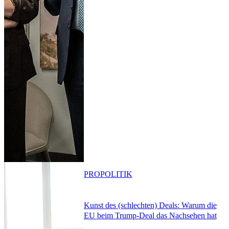
PRO
POLITIK
Kunst des (schlechten) Deals: Warum die
EU beim Trump-Deal das Nachsehen hat