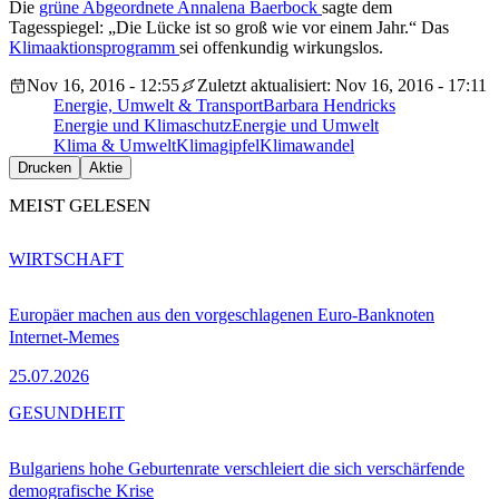
Die
grüne Abgeordnete Annalena Baerbock
sagte dem
Tagesspiegel: „Die Lücke ist so groß wie vor einem Jahr.“ Das
Klimaaktionsprogramm
sei offenkundig wirkungslos.
Nov 16, 2016 - 12:55
Zuletzt aktualisiert: Nov 16, 2016 - 17:11
Energie, Umwelt & Transport
Barbara Hendricks
Energie und Klimaschutz
Energie und Umwelt
Klima & Umwelt
Klimagipfel
Klimawandel
Drucken
Aktie
MEIST GELESEN
WIRTSCHAFT
Europäer machen aus den vorgeschlagenen Euro-Banknoten
Internet-Memes
25.07.2026
GESUNDHEIT
Bulgariens hohe Geburtenrate verschleiert die sich verschärfende
demografische Krise