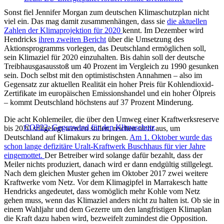
Sonst fiel Jennifer Morgan zum deutschen Klimaschutzplan nicht
viel ein. Das mag damit zusammenhängen, dass sie
die aktuellen
Zahlen der Klimaprojektion für 2020
kennt. Im Dezember wird
Hendricks
ihren zweiten Bericht
über die Umsetzung des
Aktionsprogramms vorlegen, das Deutschland ermöglichen soll,
sein Klimaziel für 2020 einzuhalten. Bis dahin soll der deutsche
Treibhausgasausstoß um 40 Prozent im Vergleich zu 1990 gesunken
sein. Doch selbst mit den optimistischsten Annahmen – also im
Gegensatz zur aktuellen Realität ein hoher Preis für Kohlendioxid-
Zertifikate im europäischen Emissionshandel und ein hoher Ölpreis
– kommt Deutschland höchstens auf 37 Prozent Minderung.
Die acht Kohlemeiler, die über den Umweg einer Kraftwerksreserve
COP22: Gegenwind für den Klimaschutz
bis 2020 stillgelegt werden sollen, reichen nicht aus, um
Deutschland auf Klimakurs zu bringen.
Am 1. Oktober wurde das
schon lange defizitäre Uralt-Kraftwerk Buschhaus für vier Jahre
eingemottet.
Der Betreiber wird solange dafür bezahlt, dass der
Meiler nichts produziert, danach wird er dann endgültig stillgelegt.
Nach dem gleichen Muster gehen im Oktober 2017 zwei weitere
Kraftwerke vom Netz. Vor dem Klimagipfel in Marrakesch hatte
Hendricks angedeutet, dass womöglich mehr Kohle vom Netz
gehen muss, wenn das Klimaziel anders nicht zu halten ist. Ob sie in
einem Wahljahr und dem Gezerre um den langfristigen Klimaplan
die Kraft dazu haben wird, bezweifelt zumindest die Opposition.