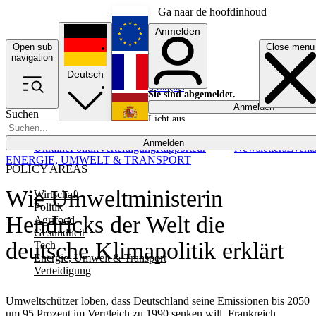
Ga naar de hoofdinhoud
Anmelden
Open sub
Close menu
English
navigation
Deutsch
Français
Sie sind abgemeldet.
Anmelden
Suchen
Licht aus
Español
Anmelden
Ukraine
Politik
Verteidigung
Rapporteur
Newsletters
Event
ENERGIE, UMWELT & TRANSPORT
POLICY AREAS
Wie Umweltministerin
Wirtschaft
Politik
Hendricks der Welt die
Agrifood
Gesundheit
deutsche Klimapolitik erklärt
Tech
Energie, Umwelt & Transport
Verteidigung
Umweltschützer loben, dass Deutschland seine Emissionen bis 2050
um 95 Prozent im Vergleich zu 1990 senken will. Frankreich