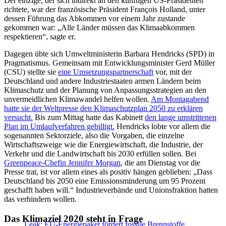
Der einzige, der sich indirekt an den künftigen US-Präsidenten
richtete, war der französische Präsident François Holland, unter
dessen Führung das Abkommen vor einem Jahr zustande
gekommen war: „Alle Länder müssen das Klimaabkommen
respektieren“, sagte er.
Dagegen übte sich Umweltministerin Barbara Hendricks (SPD) in
Pragmatismus. Gemeinsam mit Entwicklungsminister Gerd Müller
(CSU) stellte sie
eine Umsetzungspartnerschaft
vor, mit der
Deutschland und andere Industriestaaten armen Ländern beim
Klimaschutz und der Planung von Anpassungsstrategien an den
unvermeidlichen Klimawandel helfen wollen.
Am Montagabend
hatte sie der Weltpresse den Klimaschutzplan 2050 zu erklären
versucht.
Bis zum Mittag hatte das Kabinett
den lange umstrittenen
Plan im Umlaufverfahren gebilligt.
Hendricks lobte vor allem die
sogenannten Sektorziele, also die Vorgaben, die einzelne
Wirtschaftszweige wie die Energiewirtschaft, die Industrie, der
Verkehr und die Landwirtschaft bis 2030 erfüllen sollen. Bei
Greenpeace-Chefin Jennifer Morgan
, die am Dienstag vor die
Presse trat, ist vor allem eines als positiv hängen geblieben: „Dass
Deutschland bis 2050 eine Emissionsminderung um 95 Prozent
geschafft haben will.“ Industrieverbände und Unionsfraktion hatten
das verhindern wollen.
Das Klimaziel 2020 steht in Frage
Leak: EU-Energiepaket fördert fossile Brennstoffe