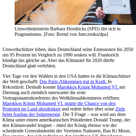
Umweltministerin Barbara Hendricks (SPD) übt sich in
Pragmatismus. [Foto: Bernd von Jutrczenka/dpa]
Umweltschützer loben, dass Deutschland seine Emissionen bis 2050
um 95 Prozent im Vergleich zu 1990 senken will. Frankreich
kündigt das gleiche an. Aber das Klimaziel für 2020 dürfte
Deutschland glatt verfehlen.
Vier Tage vor den Wahlen in den USA hatten es die Klimaschützer
der Welt geschafft:
Das Paris-Abkommen trat in Kraft.
In
Rekordzeit. Deshalb konnte
Marokkos König Mohamed VI.
am
Dienstag auch ziemlich unerwartet die erste
Vertragsstaatenkonferenz des Weltklimaabkommens eröffnen.
Marokkos König Mohamed VI. nutzte die Chance von den
Protesten im Land abzulenken
und redete lieber über seine
Ziele
beim Ausbau der Solarenergie
. Die T-Frage – was wird aus dem
Klima unter einem amerikanischen Präsidenten Donald Trump, der
den Klimawandel leugnet – mied der König ebenso wie der
scheidende Generalsekretär der Vereinten Nationen, Ban Ki Moon.