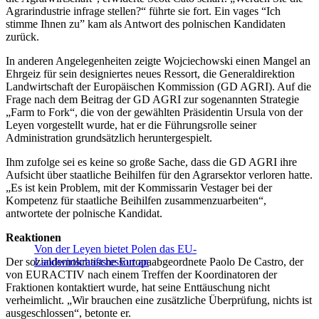
Agrarindustrie infrage stellen?“ führte sie fort. Ein vages “Ich
stimme Ihnen zu” kam als Antwort des polnischen Kandidaten
zurück.
In anderen Angelegenheiten zeigte Wojciechowski einen Mangel an
Ehrgeiz für sein designiertes neues Ressort, die Generaldirektion
Landwirtschaft der Europäischen Kommission (GD AGRI). Auf die
Frage nach dem Beitrag der GD AGRI zur sogenannten Strategie
„Farm to Fork“, die von der gewählten Präsidentin Ursula von der
Leyen vorgestellt wurde, hat er die Führungsrolle seiner
Administration grundsätzlich heruntergespielt.
Ihm zufolge sei es keine so große Sache, dass die GD AGRI ihre
Aufsicht über staatliche Beihilfen für den Agrarsektor verloren hatte.
„Es ist kein Problem, mit der Kommissarin Vestager bei der
Kompetenz für staatliche Beihilfen zusammenzuarbeiten“,
antwortete der polnische Kandidat.
Reaktionen
Von der Leyen bietet Polen das EU-
Der sozialdemokratische Europaabgeordnete Paolo De Castro, der
Landwirtschaftsressort an
von EURACTIV nach einem Treffen der Koordinatoren der
Fraktionen kontaktiert wurde, hat seine Enttäuschung nicht
verheimlicht. „Wir brauchen eine zusätzliche Überprüfung, nichts ist
ausgeschlossen“, betonte er.