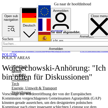
Ga naar de hoofdinhoud
Anmelden
Open sub
Close menu
English
navigation
Deutsch
Français
Sie sind abgemeldet.
Anmelden
Suchen
Licht aus
Español
Anmelden
Ukraine
Politik
Verteidigung
Rapporteur
Newsletters
Event
POLITIK
POLICY AREAS
Wojciechowski-Anhörung: "Ich
Wirtschaft
Politik
bin offen für Diskussionen"
Agrifood
Gesundheit
Tech
Energie, Umwelt & Transport
Verteidigung
Vorschläge zur Wiedereröffnung der von der Europäischen
Kommission vorgeschlagenen Gemeinsamen Agrarpolitik (GAP)
könnten gerade ausreichen, um den designierten polnischen
Kommissar nach einer insgesamt schlechten Leistung vor dem