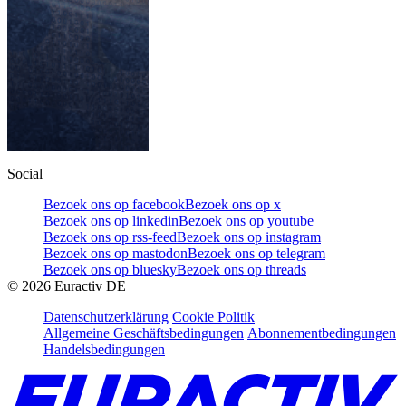
Social
Bezoek ons op facebook
Bezoek ons op x
Bezoek ons op linkedin
Bezoek ons op youtube
Bezoek ons op rss-feed
Bezoek ons op instagram
Bezoek ons op mastodon
Bezoek ons op telegram
Bezoek ons op bluesky
Bezoek ons op threads
©
2026
Euractiv DE
Datenschutzerklärung
Cookie Politik
Allgemeine Geschäftsbedingungen
Abonnementbedingungen
Handelsbedingungen