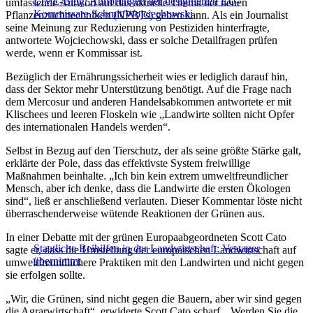
LIVE-Blog: Anhörungen der designierten EU-
umfassende Antwort auf das aktuelle Thema der neuen
Kommissare Schmit/Wojciechowski
Pflanzenzuchttechniken (NPBTs) geben kann. Als ein Journalist
seine Meinung zur Reduzierung von Pestiziden hinterfragte,
antwortete Wojciechowski, dass er solche Detailfragen prüfen
werde, wenn er Kommissar ist.
Bezüglich der Ernährungssicherheit wies er lediglich darauf hin,
dass der Sektor mehr Unterstützung benötigt. Auf die Frage nach
dem Mercosur und anderen Handelsabkommen antwortete er mit
Klischees und leeren Floskeln wie „Landwirte sollten nicht Opfer
des internationalen Handels werden“.
Selbst in Bezug auf den Tierschutz, der als seine größte Stärke galt,
erklärte der Pole, dass das effektivste System freiwillige
Maßnahmen beinhalte. „Ich bin kein extrem umweltfreundlicher
Mensch, aber ich denke, dass die Landwirte die ersten Ökologen
sind“, ließ er anschließend verlauten. Dieser Kommentar löste nicht
überraschenderweise wütende Reaktionen der Grünen aus.
In einer Debatte mit der grünen Europaabgeordneten Scott Cato
Staatliche Beihilfen in der Landwirtschaft: Vestager
sagte er, dass die Umstellung der europäischen Landwirtschaft auf
übernimmt
umweltfreundlichere Praktiken mit den Landwirten und nicht gegen
sie erfolgen sollte.
„Wir, die Grünen, sind nicht gegen die Bauern, aber wir sind gegen
die Agrarwirtschaft“, erwiderte Scott Cato scharf. „Werden Sie die