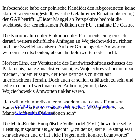
Insbesondere habe der polnische Kandidat den Abgeordneten keine
klare Strategie vorgestellt, was die Gefahr einer Renationalisierung
der GAP betrifft. „Dieser Mangel an Perspektive bedroht die
wichtigste der gemeinsamen Politiken der EU“, mahnte De Castro.
Die Koordinatoren der Fraktionen des Parlaments einigten sich
darauf, weitere schriftliche Anfragen an Wojciechowski zu richten
und ihre Zweifel zu äußern. Auf der Grundlage der Antworten
werden sie entscheiden, ob sie ihn befürworten oder nicht.
Norbert Lins, der Vorsitzende des Landwirtschaftsausschusses des
Parlaments, hatte zunächst versucht, es Wojciechowski bequem zu
machen, indem er sagte, der Pole befinde sich nicht auf
unerforschtem Terrain. Doch auch er schien enttäuscht zu sein und
teilte in einem Tweet nach den Anhörungen mit, dass
Wojciechowskis Antworten unklar waren.
„Ich will nicht nur diskutieren, sondern auch etwas für unsere
GAP-Reform verzögert sich weiter; MEPs fordern
Bauern tun“, schrieb er mit dem Hinweis auf Wojciechowskis
Übergangsregelung
Mantra „offen für Diskussionen sein“.
Die Mitte-Rechts Europäische Volkspartei (EVP) bewertete seine
Leistung insgesamt als „schlecht“. „Ich denke, seine Leistung war
sehr schwach und er hat viele Fragen nicht konkret beantwortet“,