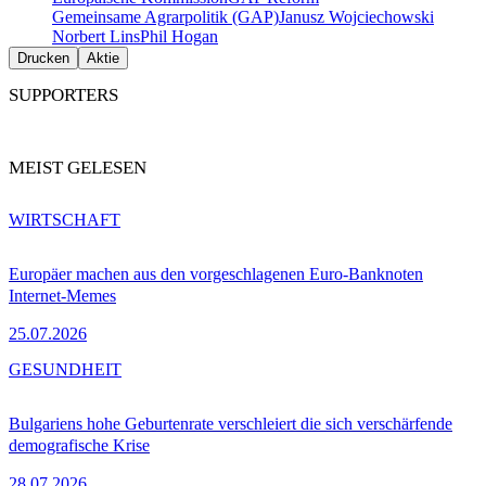
Gemeinsame Agrarpolitik (GAP)
Janusz Wojciechowski
Norbert Lins
Phil Hogan
Drucken
Aktie
SUPPORTERS
MEIST GELESEN
WIRTSCHAFT
Europäer machen aus den vorgeschlagenen Euro-Banknoten
Internet-Memes
25.07.2026
GESUNDHEIT
Bulgariens hohe Geburtenrate verschleiert die sich verschärfende
demografische Krise
28.07.2026