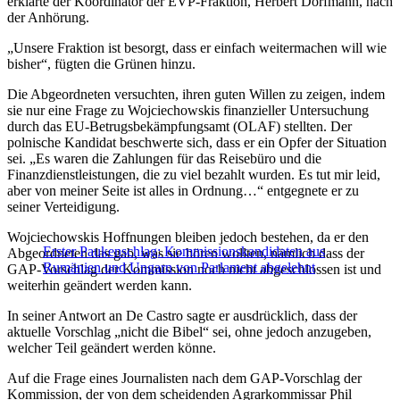
erklärte der Koordinator der EVP-Fraktion, Herbert Dorfmann, nach
der Anhörung.
„Unsere Fraktion ist besorgt, dass er einfach weitermachen will wie
bisher“, fügten die Grünen hinzu.
Die Abgeordneten versuchten, ihren guten Willen zu zeigen, indem
sie nur eine Frage zu Wojciechowskis finanzieller Untersuchung
durch das EU-Betrugsbekämpfungsamt (OLAF) stellten. Der
polnische Kandidat beschwerte sich, dass er ein Opfer der Situation
sei. „Es waren die Zahlungen für das Reisebüro und die
Finanzdienstleistungen, die zu viel bezahlt wurden. Es tut mir leid,
aber von meiner Seite ist alles in Ordnung…“ entgegnete er zu
seiner Verteidigung.
Wojciechowskis Hoffnungen bleiben jedoch bestehen, da er den
Erster Paukenschlag: Kommissionskandidaten aus
Abgeordneten das gab, was sie hören wollten, nämlich dass der
Rumänien und Ungarn von Parlament abgelehnt
GAP-Vorschlag der Kommission noch nicht abgeschlossen ist und
weiterhin geändert werden kann.
In seiner Antwort an De Castro sagte er ausdrücklich, dass der
aktuelle Vorschlag „nicht die Bibel“ sei, ohne jedoch anzugeben,
welcher Teil geändert werden könne.
Auf die Frage eines Journalisten nach dem GAP-Vorschlag der
Kommission, der von dem scheidenden Agrarkommissar Phil