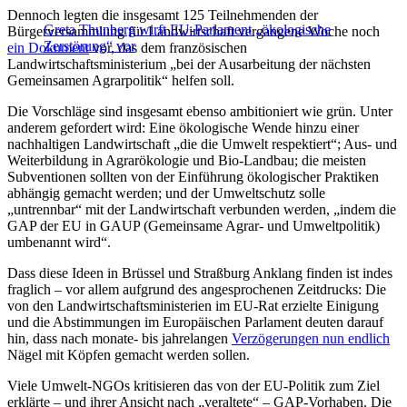
Dennoch legten die insgesamt 125 Teilnehmenden der
Greta Thunberg wirft EU-Parlament „ökologische
Bürgerversammlung für Landwirtschaft vergangene Woche noch
Zerstörung“ vor
ein Dokument
vor, das dem französischen
Landwirtschaftsministerium „bei der Ausarbeitung der nächsten
Gemeinsamen Agrarpolitik“ helfen soll.
Die Vorschläge sind insgesamt ebenso ambitioniert wie grün. Unter
anderem gefordert wird: Eine ökologische Wende hinzu einer
nachhaltigen Landwirtschaft „die die Umwelt respektiert“; Aus- und
Weiterbildung in Agrarökologie und Bio-Landbau; die meisten
Subventionen sollten von der Einführung ökologischer Praktiken
abhängig gemacht werden; und der Umweltschutz solle
„untrennbar“ mit der Landwirtschaft verbunden werden, „indem die
GAP der EU in GAUP (Gemeinsame Agrar- und Umweltpolitik)
umbenannt wird“.
Dass diese Ideen in Brüssel und Straßburg Anklang finden ist indes
fraglich – vor allem aufgrund des angesprochenen Zeitdrucks: Die
von den Landwirtschaftsministerien im EU-Rat erzielte Einigung
und die Abstimmungen im Europäischen Parlament deuten darauf
hin, dass nach monate- bis jahrelangen
Verzögerungen nun endlich
Nägel mit Köpfen gemacht werden sollen.
Viele Umwelt-NGOs kritisieren das von der EU-Politik zum Ziel
erklärte – und ihrer Ansicht nach „veraltete“ – GAP-Vorhaben. Die