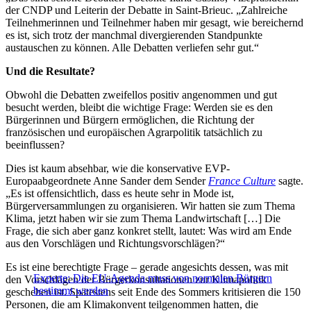
der CNDP und Leiterin der Debatte in Saint-Brieuc. „Zahlreiche
Teilnehmerinnen und Teilnehmer haben mir gesagt, wie bereichernd
es ist, sich trotz der manchmal divergierenden Standpunkte
austauschen zu können. Alle Debatten verliefen sehr gut.“
Und die Resultate?
Obwohl die Debatten zweifellos positiv angenommen und gut
besucht werden, bleibt die wichtige Frage: Werden sie es den
Bürgerinnen und Bürgern ermöglichen, die Richtung der
französischen und europäischen Agrarpolitik tatsächlich zu
beeinflussen?
Dies ist kaum absehbar, wie die konservative EVP-
Europaabgeordnete Anne Sander dem Sender
France Culture
sagte.
„Es ist offensichtlich, dass es heute sehr in Mode ist,
Bürgerversammlungen zu organisieren. Wir hatten sie zum Thema
Klima, jetzt haben wir sie zum Thema Landwirtschaft […] Die
Frage, die sich aber ganz konkret stellt, lautet: Was wird am Ende
aus den Vorschlägen und Richtungsvorschlägen?“
Es ist eine berechtigte Frage – gerade angesichts dessen, was mit
Experte: Die EU-Agenda muss von normalen Bürgern
den Vorschlägen der Bürgerkonsultationen zur Klimapolitik
bestimmt werden
geschehen ist. Spätestens seit Ende des Sommers kritisieren die 150
Personen, die am Klimakonvent teilgenommen hatten, die