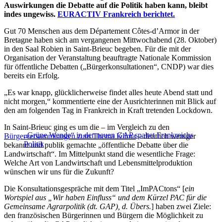
Auswirkungen die Debatte auf die Politik haben kann, bleibt
indes ungewiss.
EURACTIV Frankreich berichtet.
Gut 70 Menschen aus dem Département Côtes-d’Armor in der
Bretagne haben sich am vergangenen Mittwochabend (28. Oktober)
in den Saal Robien in Saint-Brieuc begeben. Für die mit der
Organisation der Veranstaltung beauftragte Nationale Kommission
für öffentliche Debatten („Bürgerkonsultationen“, CNDP) war dies
bereits ein Erfolg.
„Es war knapp, glücklicherweise findet alles heute Abend statt und
nicht morgen,“ kommentierte eine der Ausrichterinnen mit Blick auf
den am folgenden Tag in Frankreich in Kraft tretenden Lockdown.
In Saint-Brieuc ging es um die – im Vergleich zu den
„Grüne Wende“ in der neuen GAP spaltet Frankreichs
Bürgerversammlungen zum Thema Klima
– deutlich weniger
Politik
bekannt und publik gemachte „öffentliche Debatte über die
Landwirtschaft“. Im Mittelpunkt stand die wesentliche Frage:
Welche Art von Landwirtschaft und Lebensmittelproduktion
wünschen wir uns für die Zukunft?
Die Konsultationsgespräche mit dem Titel „ImPACtons“ [
ein
Wortspiel aus „Wir haben Einfluss“ und dem Kürzel PAC für die
Gemeinsame Agrarpolitik (dt. GAP), d. Übers.
] haben zwei Ziele:
den französischen Bürgerinnen und Bürgern die Möglichkeit zu