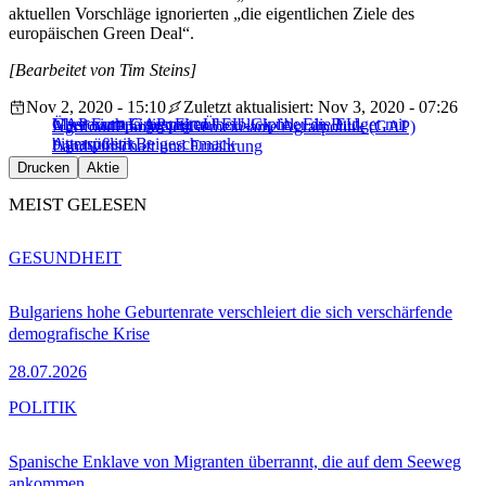
aktuellen Vorschläge ignorierten „die eigentlichen Ziele des
europäischen Green Deal“.
[Bearbeitet von Tim Steins]
Nov 2, 2020 - 15:10
Zuletzt aktualisiert: Nov 3, 2020 - 07:26
GAP nach Einigung auf EU-Gipfel: Ein Budget mit
Mysterium GAP: Ein Überblick über die EU-
Über Europa gespalten
Agrifood
Frankreich
Gemeinsame Agrarpolitik (GAP)
bittersüßem Beigeschmack
Agrarpolitik
Landwirtschaft und Ernährung
Drucken
Aktie
MEIST GELESEN
GESUNDHEIT
Bulgariens hohe Geburtenrate verschleiert die sich verschärfende
demografische Krise
28.07.2026
POLITIK
Spanische Enklave von Migranten überrannt, die auf dem Seeweg
ankommen