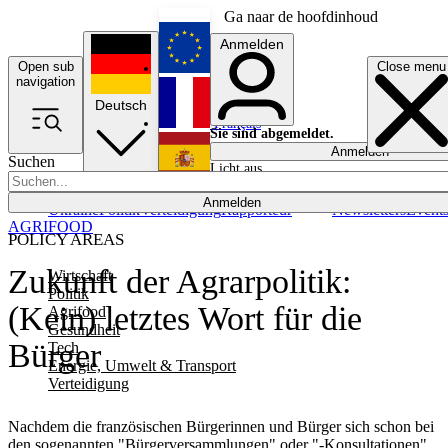
Ga naar de hoofdinhoud
Anmelden
Open sub
Close menu
English
navigation
Deutsch
Français
Sie sind abgemeldet.
Anmelden
Suchen
Licht aus
Español
Anmelden
Ukraine
Politik
Verteidigung
Rapporteur
Newsletters
Event
AGRIFOOD
POLICY AREAS
Zukunft der Agrarpolitik:
Wirtschaft
Politik
(Kein) letztes Wort für die
Agrifood
Gesundheit
Bürger
Tech
Energie, Umwelt & Transport
Verteidigung
Nachdem die französischen Bürgerinnen und Bürger sich schon bei
den sogenannten "Bürgerversammlungen" oder "-Konsultationen"