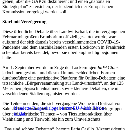
geben, über die GAP zu diskutieren; und einen „nationalen
Strategieplan“ zu erstellen, der letztendlich der Europäischen
Kommission vorgelegt werden soll.
Start mit Verzögerung
Diese öffentliche Debatte über Landwirtschaft, die im vergangenen
Februar mit großem Brimborium offiziell gestartet wurde, war
aufgrund der sich damals bereits verschlimmernden COVID-19-
Pandemie und dem anschließenden ersten Lockdown in Frankreich
scheinbar bereits beendet, bevor sie überhaupt richtig begonnen
hatte.
Am 1. September wurde im Zuge der Lockerungen
ImPACtons
jedoch neu gestartet und diesmal in unterschiedlichen Formen
durchgeführt: eine partizipative Plattform für Online-Debatten; eine
tatsächliche „Bürgerversammlung zur Landwirtschaft“, an der 125
Menschen physisch teilnahmen; sowie kleinere Debatten, die in
verschiedenen Städten organisiert wurden.
Die Teilnehmenden, die sich vergangene Woche im Dorfsaal von
Hunderte Bürgerdialoge bis zur EU-Wahl: Effekt
Saint-Brieuc versammelten, diskutierten ebenfalls in Kleingruppen
unklar
über einige kritische Themen – von Tierzuchtpraktiken über
Viehhaltung und Tierwohl bis hin zum Umweltschutz.
„Das sind schöne Debatten“, betonte Ilaria Casillo, Vizepräsidentin