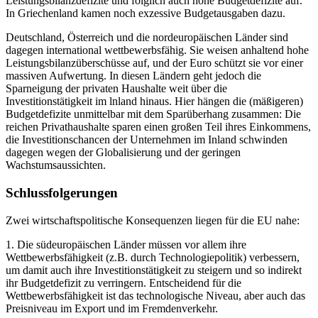
Leistungsbilanzdefizite und folglich auch hohe Budgetdefizite auf.
In Griechenland kamen noch exzessive Budgetausgaben dazu.
Deutschland, Österreich und die nordeuropäischen Länder sind
dagegen international wettbewerbsfähig. Sie weisen anhaltend hohe
Leistungsbilanzüberschüsse auf, und der Euro schützt sie vor einer
massiven Aufwertung. In diesen Ländern geht jedoch die
Sparneigung der privaten Haushalte weit über die
Investitionstätigkeit im lnland hinaus. Hier hängen die (mäßigeren)
Budgetdefizite unmittelbar mit dem Sparüberhang zusammen: Die
reichen Privathaushalte sparen einen großen Teil ihres Einkommens,
die Investitionschancen der Unternehmen im Inland schwinden
dagegen wegen der Globalisierung und der geringen
Wachstumsaussichten.
Schlussfolgerungen
Zwei wirtschaftspolitische Konsequenzen liegen für die EU nahe:
1. Die südeuropäischen Länder müssen vor allem ihre
Wettbewerbsfähigkeit (z.B. durch Technologiepolitik) verbessern,
um damit auch ihre Investitionstätigkeit zu steigern und so indirekt
ihr Budgetdefizit zu verringern. Entscheidend für die
Wettbewerbsfähigkeit ist das technologische Niveau, aber auch das
Preisniveau im Export und im Fremdenverkehr.