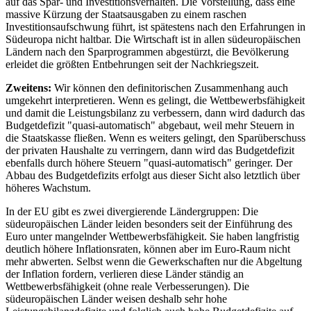
auf das Spar- und Investitionsverhalten. Die Vorstellung, dass eine
massive Kürzung der Staatsausgaben zu einem raschen
Investitionsaufschwung führt, ist spätestens nach den Erfahrungen in
Südeuropa nicht haltbar. Die Wirtschaft ist in allen südeuropäischen
Ländern nach den Sparprogrammen abgestürzt, die Bevölkerung
erleidet die größten Entbehrungen seit der Nachkriegszeit.
Zweitens:
Wir können den definitorischen Zusammenhang auch
umgekehrt interpretieren. Wenn es gelingt, die Wettbewerbsfähigkeit
und damit die Leistungsbilanz zu verbessern, dann wird dadurch das
Budgetdefizit "quasi-automatisch" abgebaut, weil mehr Steuern in
die Staatskasse fließen. Wenn es weiters gelingt, den Sparüberschuss
der privaten Haushalte zu verringern, dann wird das Budgetdefizit
ebenfalls durch höhere Steuern "quasi-automatisch" geringer. Der
Abbau des Budgetdefizits erfolgt aus dieser Sicht also letztlich über
höheres Wachstum.
In der EU gibt es zwei divergierende Ländergruppen: Die
südeuropäischen Länder leiden besonders seit der Einführung des
Euro unter mangelnder Wettbewerbsfähigkeit. Sie haben langfristig
deutlich höhere Inflationsraten, können aber im Euro-Raum nicht
mehr abwerten. Selbst wenn die Gewerkschaften nur die Abgeltung
der Inflation fordern, verlieren diese Länder ständig an
Wettbewerbsfähigkeit (ohne reale Verbesserungen). Die
südeuropäischen Länder weisen deshalb sehr hohe