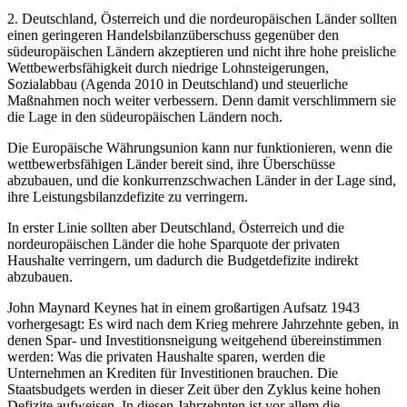
2. Deutschland, Österreich und die nordeuropäischen Länder sollten
einen geringeren Handelsbilanzüberschuss gegenüber den
südeuropäischen Ländern akzeptieren und nicht ihre hohe preisliche
Wettbewerbsfähigkeit durch niedrige Lohnsteigerungen,
Sozialabbau (Agenda 2010 in Deutschland) und steuerliche
Maßnahmen noch weiter verbessern. Denn damit verschlimmern sie
die Lage in den südeuropäischen Ländern noch.
Die Europäische Währungsunion kann nur funktionieren, wenn die
wettbewerbsfähigen Länder bereit sind, ihre Überschüsse
abzubauen, und die konkurrenzschwachen Länder in der Lage sind,
ihre Leistungsbilanzdefizite zu verringern.
In erster Linie sollten aber Deutschland, Österreich und die
nordeuropäischen Länder die hohe Sparquote der privaten
Haushalte verringern, um dadurch die Budgetdefizite indirekt
abzubauen.
John Maynard Keynes hat in einem großartigen Aufsatz 1943
vorhergesagt: Es wird nach dem Krieg mehrere Jahrzehnte geben, in
denen Spar- und Investitionsneigung weitgehend übereinstimmen
werden: Was die privaten Haushalte sparen, werden die
Unternehmen an Krediten für Investitionen brauchen. Die
Staatsbudgets werden in dieser Zeit über den Zyklus keine hohen
Defizite aufweisen. In diesen Jahrzehnten ist vor allem die