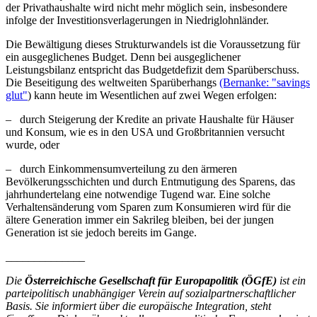
der Privathaushalte wird nicht mehr möglich sein, insbesondere
infolge der Investitionsverlagerungen in Niedriglohnländer.
Die Bewältigung dieses Strukturwandels ist die Voraussetzung für
ein ausgeglichenes Budget. Denn bei ausgeglichener
Leistungsbilanz entspricht das Budgetdefizit dem Sparüberschuss.
Die Beseitigung des weltweiten Sparüberhangs
(Bernanke: "savings
glut"
) kann heute im Wesentlichen auf zwei Wegen erfolgen:
– durch Steigerung der Kredite an private Haushalte für Häuser
und Konsum, wie es in den USA und Großbritannien versucht
wurde, oder
– durch Einkommensumverteilung zu den ärmeren
Bevölkerungsschichten und durch Entmutigung des Sparens, das
jahrhundertelang eine notwendige Tugend war. Eine solche
Verhaltensänderung vom Sparen zum Konsumieren wird für die
ältere Generation immer ein Sakrileg bleiben, bei der jungen
Generation ist sie jedoch bereits im Gange.
______________
Die
Österreichische Gesellschaft für Europapolitik (ÖGfE)
ist ein
parteipolitisch unabhängiger Verein auf sozialpartnerschaftlicher
Basis. Sie informiert über die europäische Integration, steht