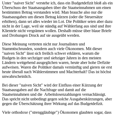
Unter "naiver Sicht" verstehe ich, dass ein Budgetdefizit bloß als ein
Überschuss der Staatsausgaben über die Staatseinnahmen um einen
bestimmten Betrag verstanden wird. Man brauche also nur die
Staatsausgaben um diesen Betrag kürzen (oder die Steuersätze
erhöhen), dann sei alles wieder im Lot. Die Politiker seien aber dazu
nicht in der Lage, weil sie ständig auf Wählerfang aus sind und ihre
Klientele nicht vergrämen wollen. Deshalb müsse über blaue Briefe
und Drohungen Druck auf sie ausgeübt werden.
Diese Meinung vertreten nicht nur Journalisten und
Stammtischrunden, sondern auch viele Ökonomen. Mit dieser
"naiven Sicht" lässt sich freilich schwer erklären, warum die
Budgets in den sechziger und siebziger Jahren in den meisten
Ländern weitgehend ausgeglichen waren, heute aber hohe Defizite
aufweisen. Waren die Politiker damals vernünftig und gieren sie erst
heute überall nach Wählerstimmen und Machterhalt? Das ist höchst
unwahrscheinlich.
Bei dieser "naiven Sicht" wird der Einfluss einer Kürzung der
Staatsausgaben auf die Nachfrage und damit auf die
Staatseinnahmen und die Arbeitslosenzahlungen vernachlässigt.
Das spricht nicht unbedingt gegen solche Ausgabenkürzungen, aber
gegen die Überschätzung ihrer Wirkung auf das Budgetdefizit.
Viele orthodoxe ("strenggläubige") Ökonomen glaubten sogar, dass