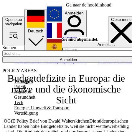
Ga naar de hoofdinhoud
Anmelden
Open sub
Close menu
English
navigation
Deutsch
Français
Sie sind abgemeldet.
Anmelden
Suchen
Licht aus
Español
Anmelden
Ukraine
Politik
Verteidigung
Rapporteur
Newsletters
Event
POLICY AREAS
Budgetdefizite in Europa: die
Wirtschaft
naive und die ökonomische
Politik
Agrifood
Gesundheit
Sicht
Tech
Energie, Umwelt & Transport
Verteidigung
ÖGfE Policy Brief von Ewald WalterskirchenDie südeuropäischen
Länder haben hohe Budgetdefizite, weil sie nicht wettbewerbsfähig
sind. Die Budgets der mittel- und nordeuropäischen Länder sind