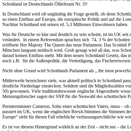
Schottland ist Deutschlands Öllieferant Nr. 3!!
In Deutschland wird oft ungläubig die Frage gestellt, ob denn Schot
so einen Einfluss auf Europa, die europäische Politik und auf die L
Nachbar Schottland mit seinen rd. 5,3 Millionen Einwohnern haben.
Was für Deutsche so klar und deutlich zu sein scheint, ist im UK se
verändert. In einem Referendum sprachen sich 74, 3 % der Schotten 
eröffnete Her Majesty The Queen das neue Parlament. Das Scottish P
München langsam neidisch wird. Grob gesagt wird all das, was Schottl
darauf keinen Einfluss mehr. Mit dem neuen Schottland Gesetz, das im
noch z.B. für die Außenpolitik, die Verteidigung, das Fischereiwese
Nicht ohne Grund wird Schottlands Parlament als „ the most powerful (
Mittlerweile bezeichnen viele, was aktuell politisch in Schottland 
deutliche Niederlage einstecken. Seitdem sind die Mitgliedszahlen 
50) gewonnen. Viele traditionsbewusste englische Abgeordnete wissen
Meinungsforscher sagen der SNP für die Neuwahl des schottischen Pa
Premierminister Cameron, Sohn eines schottischen Vaters, muss – ob 
passiert im UK, wenn die englischen Brexit-Stimmen die Stimmen de
Europe“ sieht für diesen Fall erhebliche verfassungsrechtliche wie 
Es ist vor diesem Hintergrund wirklich an der Zeit – nicht nur – di