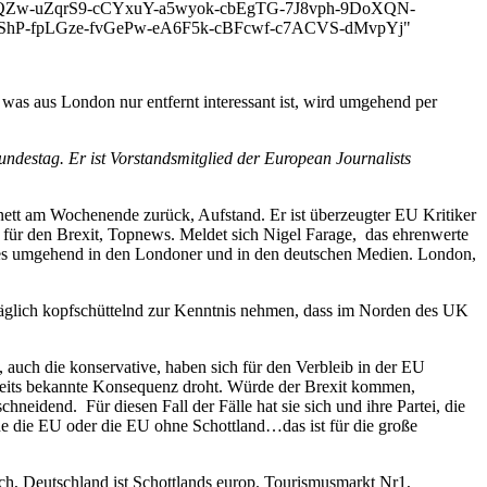
QZw-uZqrS9-cCYxuY-a5wyok-cbEgTG-7J8vph-9DoXQN-
ShP-fpLGze-fvGePw-eA6F5k-cBFcwf-c7ACVS-dMvpYj"
 was aus London nur entfernt interessant ist, wird umgehend per
ndestag. Er ist Vorstandsmitglied der
European Journalists
nett am Wochenende zurück, Aufstand. Er ist überzeugter EU Kritiker
für den Brexit, Topnews. Meldet sich Nigel Farage, das ehrenwerte
 es umgehend in den Londoner und in den deutschen Medien. London,
 täglich kopfschüttelnd zur Kenntnis nehmen, dass im Norden des UK
 auch die konservative, haben sich für den Verbleib in der EU
ereits bekannte Konsequenz droht. Würde der Brexit kommen,
eidend. Für diesen Fall der Fälle hat sie sich und ihre Partei, die
hne die EU oder die EU ohne Schottland…das ist für die große
ich, Deutschland ist Schottlands europ. Tourismusmarkt Nr1,