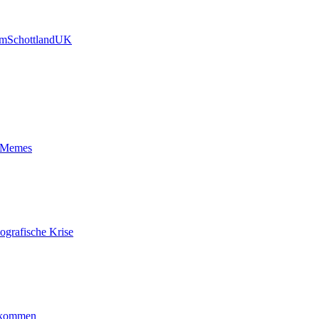
um
Schottland
UK
t-Memes
ografische Krise
ankommen