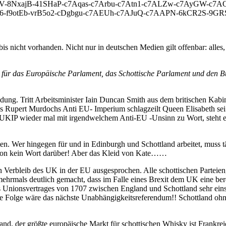
V-8NxajB-41SHaP-c7Aqas-c7Arbu-c7Atn1-c7ALZw-c7AyGW-c7A
-f9otEb-vrB5o2-cDgbgu-c7AEUh-c7AJuQ-c7AAPN-6kCR2S-9GR
is nicht vorhanden. Nicht nur in deutschen Medien gilt offenbar: alles,
 für das Europäische Parlament, das Schottische Parlament und den Bu
ung. Tritt Arbeitsminister Iain Duncan Smith aus dem britischen Kabi
 Rupert Murdochs Anti EU- Imperium schlagzeilt Queen Elisabeth sei 
i UKIP wieder mal mit irgendwelchem Anti-EU -Unsinn zu Wort, steht
en. Wer hingegen für und in Edinburgh und Schottland arbeitet, muss
ndon kein Wort darüber! Aber das Kleid von Kate……
n Verbleib des UK in der EU ausgesprochen. Alle schottischen Parteien,
 mehrmals deutlich gemacht, dass im Falle eines Brexit dem UK eine b
Unionsvertrages von 1707 zwischen England und Schottland sehr einschn
: die Folge wäre das nächste Unabhängigkeitsreferendum!! Schottland o
and, der größte europäische Markt für schottischen Whisky ist Frankre