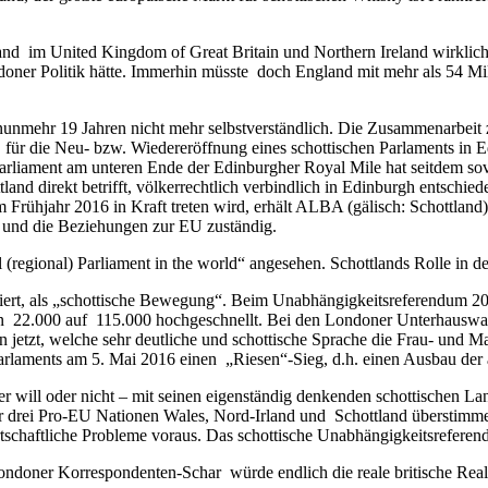
tland im United Kingdom of Great Britain und Northern Ireland wirklic
ondoner Politik hätte. Immerhin müsste doch England mit mehr als 54 M
it nunmehr 19 Jahren nicht mehr selbstverständlich. Die Zusammenarbei
für die Neu- bzw. Wiedereröffnung eines schottischen Parlaments in 
arliament am unteren Ende der Edinburgher Royal Mile hat seitdem sov
and direkt betrifft, völkerrechtlich verbindlich in Edinburgh entschi
 Frühjahr 2016 in Kraft treten wird, erhält ALBA (gälisch: Schottland) 
n und die Beziehungen zur EU zuständig.
regional) Parliament in the world“ angesehen. Schottlands Rolle in der 
passiert, als „schottische Bewegung“. Beim Unabhängigkeitsreferendum 
von 22.000 auf 115.000 hochgeschnellt. Bei den Londoner Unterhauswa
 jetzt, welche sehr deutliche und schottische Sprache die Frau- und M
rlaments am 5. Mai 2016 einen „Riesen“-Sieg, d.h. einen Ausbau der 
er will oder nicht – mit seinen eigenständig denkenden schottischen L
r drei Pro-EU Nationen Wales, Nord-Irland und Schottland überstimm
wirtschaftliche Probleme voraus. Das schottische Unabhängigkeitsrefer
e Londoner Korrespondenten-Schar würde endlich die reale britische Re