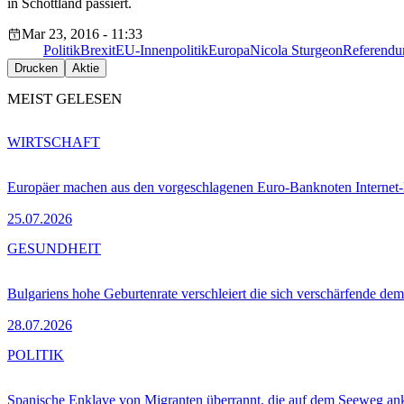
in Schottland passiert.
Mar 23, 2016 - 11:33
Politik
Brexit
EU-Innenpolitik
Europa
Nicola Sturgeon
Referend
Drucken
Aktie
MEIST GELESEN
WIRTSCHAFT
Europäer machen aus den vorgeschlagenen Euro-Banknoten Interne
25.07.2026
GESUNDHEIT
Bulgariens hohe Geburtenrate verschleiert die sich verschärfende dem
28.07.2026
POLITIK
Spanische Enklave von Migranten überrannt, die auf dem Seeweg 