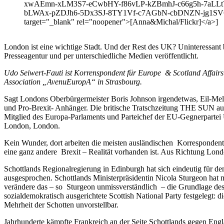
xwAEmn-xLM3S7-eCwbHY-f86vLP-kZBmhJ-c66g5h-7aLLt
bLWAx-pZDJh6-5Dx3SJ-8TY1Vf-c7AGbN-cbDNZN-jg1SV6
target="_blank" rel="noopener">[Anna&Michal/Flickr]</a>]
London ist eine wichtige Stadt. Und der Rest des UK? Uninteressant b
Presseagentur und per unterschiedliche Medien veröffentlicht.
Udo Seiwert-Fauti ist Korrenspondent für Europe & Scotland Affairs
Association „AvenuEuropA“ in Strasbourg.
Sagt Londons Oberbürgermeister Boris Johnson irgendetwas, Eil-Meld
und Pro-Brexit- Anhänger. Die britische Tratschzeitung THE SUN aus
Mitglied des Europa-Parlaments und Parteichef der EU-Gegnerparte
London, London.
Kein Wunder, dort arbeiten die meisten ausländischen Korrespondent
eine ganz andere Brexit – Realität vorhanden ist. Aus Richtung Lo
Schottlands Regionalregierung in Edinburgh hat sich eindeutig für de
ausgesprochen. Schottlands Ministerpräsidentin Nicola Sturgeon hat
verändere das – so Sturgeon unmissverständlich – die Grundlage des 
sozialdemokratisch ausgerichtete Scottish National Party festgelegt
Mehrheit der Schotten unvorstellbar.
Jahrhunderte kämpfte Frankreich an der Seite Schottlands gegen Engl