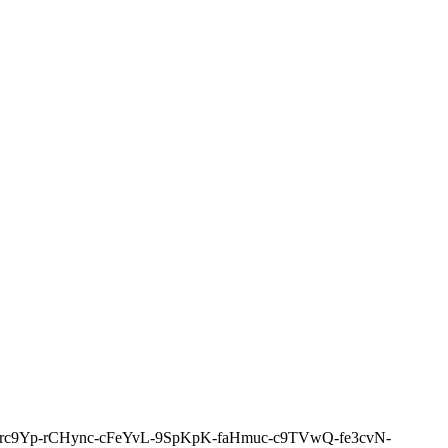
-n9pZ5-rrc9Yp-rCHync-cFeYvL-9SpKpK-faHmuc-c9TVwQ-fe3cvN-