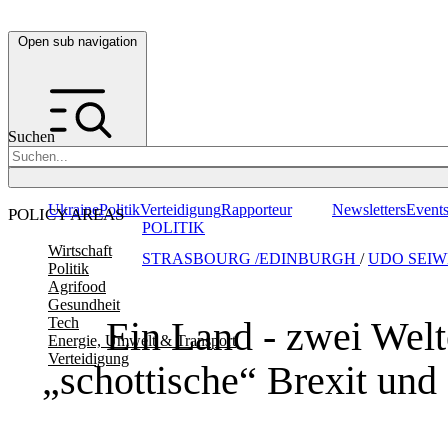
Open sub navigation
Suchen
Ukraine
Politik
Verteidigung
Rapporteur
Newsletters
Event
POLICY AREAS
POLITIK
Wirtschaft
STRASBOURG /EDINBURGH
/
UDO SEIW
Politik
Agrifood
Gesundheit
Ein Land - zwei Welt
Tech
Energie, Umwelt & Transport
Verteidigung
„schottische“ Brexit und