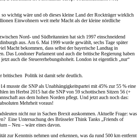
h so wichtig wäre und ob dieses kleine Land der Rockträger wirklich
illionen Einwohnern weit mehr Macht als der kleine nördliche
t zwischen Nord- und Südbritannien hat sich 1997 einschneidend
Edinburgh aus. Am 6. Mai 1999 wurde gewählt, sechs Tage später
iel Macht bekommen, dass selbst der bayerische Landtag in
eden. Das Londoner Parlament und auch die britische Regierung haben
jetzt auch die Steuererhebungshoheit. London ist eigentlich „nur“
britischen Politik ist damit sehr deutlich.
2014 musste die SNP als Unabhängigkeitspartei mit 45% zur 55 % eine
hlen im Herbst 2015 hat die SNP von 59 schottischen Sitzen 56 (+
annschaft aus dem hohen Norden pflegt. Und jetzt auch noch das:
absoluten Mehrheit voraus!
andsleuten nicht nur in Sachen Brexit auskommen. Aktuelle Frage: was
en? Eine Untersuchung des Brüsseler Think Tanks „Friends of
endum – Neu – wäre eines davon.
alität zur Kenntnis nehmen und erkennen, was da rund 500 km entfernt