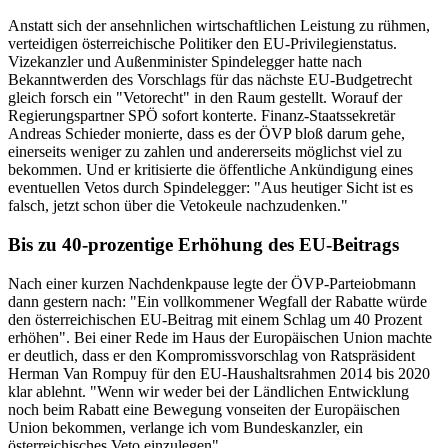
Anstatt sich der ansehnlichen wirtschaftlichen Leistung zu rühmen,
verteidigen österreichische Politiker den EU-Privilegienstatus.
Vizekanzler und Außenminister Spindelegger hatte nach
Bekanntwerden des Vorschlags für das nächste EU-Budgetrecht
gleich forsch ein "Vetorecht" in den Raum gestellt. Worauf der
Regierungspartner SPÖ sofort konterte. Finanz-Staatssekretär
Andreas Schieder monierte, dass es der ÖVP bloß darum gehe,
einerseits weniger zu zahlen und andererseits möglichst viel zu
bekommen. Und er kritisierte die öffentliche Ankündigung eines
eventuellen Vetos durch Spindelegger: "Aus heutiger Sicht ist es
falsch, jetzt schon über die Vetokeule nachzudenken."
Bis zu 40-prozentige Erhöhung des EU-Beitrags
Nach einer kurzen Nachdenkpause legte der ÖVP-Parteiobmann
dann gestern nach: "Ein vollkommener Wegfall der Rabatte würde
den österreichischen EU-Beitrag mit einem Schlag um 40 Prozent
erhöhen". Bei einer Rede im Haus der Europäischen Union machte
er deutlich, dass er den Kompromissvorschlag von Ratspräsident
Herman Van Rompuy für den EU-Haushaltsrahmen 2014 bis 2020
klar ablehnt. "Wenn wir weder bei der Ländlichen Entwicklung
noch beim Rabatt eine Bewegung vonseiten der Europäischen
Union bekommen, verlange ich vom Bundeskanzler, ein
österreichisches Veto einzulegen".