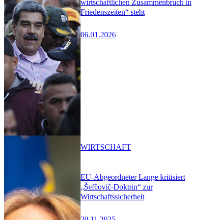
wirtschaftlichen Zusammenbruch in
Friedenszeiten“ steht
06.01.2026
WIRTSCHAFT
EU-Abgeordneter Lange kritisiert
„Šefčovič-Doktrin“ zur
Wirtschaftssicherheit
20.11.2025