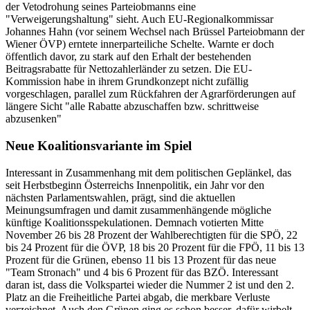
der Vetodrohung seines Parteiobmanns eine
"Verweigerungshaltung" sieht. Auch EU-Regionalkommissar
Johannes Hahn (vor seinem Wechsel nach Brüssel Parteiobmann der
Wiener ÖVP) erntete innerparteiliche Schelte. Warnte er doch
öffentlich davor, zu stark auf den Erhalt der bestehenden
Beitragsrabatte für Nettozahlerländer zu setzen. Die EU-
Kommission habe in ihrem Grundkonzept nicht zufällig
vorgeschlagen, parallel zum Rückfahren der Agrarförderungen auf
längere Sicht "alle Rabatte abzuschaffen bzw. schrittweise
abzusenken"
Neue Koalitionsvariante im Spiel
Interessant in Zusammenhang mit dem politischen Geplänkel, das
seit Herbstbeginn Österreichs Innenpolitik, ein Jahr vor den
nächsten Parlamentswahlen, prägt, sind die aktuellen
Meinungsumfragen und damit zusammenhängende mögliche
künftige Koalitionsspekulationen. Demnach votierten Mitte
November 26 bis 28 Prozent der Wahlberechtigten für die SPÖ, 22
bis 24 Prozent für die ÖVP, 18 bis 20 Prozent für die FPÖ, 11 bis 13
Prozent für die Grünen, ebenso 11 bis 13 Prozent für das neue
"Team Stronach" und 4 bis 6 Prozent für das BZÖ. Interessant
daran ist, dass die Volkspartei wieder die Nummer 2 ist und den 2.
Platz an die Freiheitliche Partei abgab, die merkbare Verluste
verzeichnet. Auch den Grünen ging es schon besser, dafür wirbelt