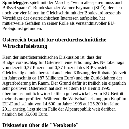
Spindelegger
, spielt mit der Masche, "wenn alle sparen muss auch
Brüssel sparen". Bundeskanzler Werner Faymann (SPÖ), der sich
noch vor vier Jahren im Gleichschritt mit der Boulevardpresse als
Verteidiger der österreichischen Interessen aufspielte, hat
mittlerweile Gefallen an seiner Rolle als verständnisvoller EU-
Protagonist gefunden.
Österreich bezahlt für überdurchschnittliche
Wirtschaftsleistung
Kern der innerösterreichischen Diskussion ist, dass der
Budgetvoranschlag für Österreich eine Erhöhung des Nettobeitrags
von derzeit 0,27 Prozent auf 0,37 Prozent des BIP vorsieht.
Gleichzeitig damit aber steht auch eine Kürzung der Rabatte (derzeit
im Jahresschnitt ca 187 Millionen Euro) und ein Zurückfahren der
Agrarförderung im Raum. Der Grund dafür ist freilich ein eigentlich
sehr positiver: Österreich hat sich seit dem EU-Beitritt 1995
überdurchschnittlich wirtschaftlich gut entwickelt, vom EU-Beitritt
mehr als nur profitiert. Während die Wirtschaftsleistung pro Kopf im
EU-Durchschnitt von 14.600 im Jahre 1995 auf 25.200 im Jahre
2011 anstieg, liegt sie im Falle der Alpenrepublik weit darüber,
nämlich bei 35.600 Euro.
Diskussion über die "Vetokeule"