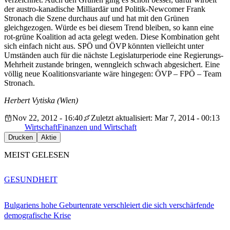
der austro-kanadische Milliardär und Politik-Newcomer Frank
Stronach die Szene durchaus auf und hat mit den Grünen
gleichgezogen. Würde es bei diesem Trend bleiben, so kann eine
rot-grüne Koalition ad acta gelegt weden. Diese Kombination geht
sich einfach nicht aus. SPÖ und ÖVP könnten vielleicht unter
Umständen auch für die nächste Legislaturperiode eine Regierungs-
Mehrheit zustande bringen, wenngleich schwach abgesichert. Eine
völlig neue Koalitionsvariante wäre hingegen: ÖVP – FPÖ – Team
Stronach.
Herbert Vytiska (Wien)
Nov 22, 2012 - 16:40
Zuletzt aktualisiert: Mar 7, 2014 - 00:13
Wirtschaft
Finanzen und Wirtschaft
Drucken
Aktie
MEIST GELESEN
GESUNDHEIT
Bulgariens hohe Geburtenrate verschleiert die sich verschärfende
demografische Krise