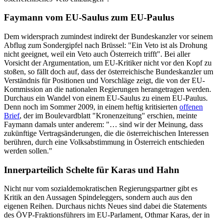
Faymann vom EU-Saulus zum EU-Paulus
Dem widersprach zumindest indirekt der Bundeskanzler vor seinem
Abflug zum Sondergipfel nach Brüssel: "Ein Veto ist als Drohung
nicht geeignet, weil ein Veto auch Österreich trifft". Bei aller
Vorsicht der Argumentation, um EU-Kritiker nicht vor den Kopf zu
stoßen, so fällt doch auf, dass der österreichische Bundeskanzler um
Verständnis für Positionen und Vorschläge zeigt, die von der EU-
Kommission an die nationalen Regierungen herangetragen werden.
Durchaus ein Wandel von einem EU-Saulus zu einem EU-Paulus.
Denn noch im Sommer 2009, in einem heftig kritisierten
offenen
Brief
, der im Boulevardblatt "Kronenzeitung" erschien, meinte
Faymann damals unter anderem: "… sind wir der Meinung, dass
zukünftige Vertragsänderungen, die die österreichischen Interessen
berühren, durch eine Volksabstimmung in Österreich entschieden
werden sollen."
Innerparteilich Schelte für Karas und Hahn
Nicht nur vom sozialdemokratischen Regierungspartner gibt es
Kritik an den Aussagen Spindeleggers, sondern auch aus den
eigenen Reihen. Durchaus nichts Neues sind dabei die Statements
des ÖVP-Fraktionsführers im EU-Parlament, Othmar Karas, der in