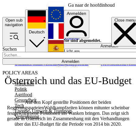
Ga naar de hoofdinhoud
Anmelden
Open sub
Close menu
English
navigation
Deutsch
Français
Sie sind abgemeldet.
Anmelden
Suchen
Licht aus
Español
Anmelden
Ukraine
Politik
Verteidigung
Rapporteur
Newsletters
Event
POLICY AREAS
Österreich und das EU-Budget
Wirtschaft
Politik
Agrifood
Gesundheit
Auf den Kopf gestellte Positionen der beiden
Tech
RegierungsparteienWahlkampfzeiten können mitunter scheinbar
Energie, Umwelt & Transport
festgeschriebene Positionen ins Wanken bringen. Das zeigt sich
Verteidigung
gerade in Österreich im Zusammenhang mit den Verhandlungen
über das EU-Budget für die Periode von 2014 bis 2020.