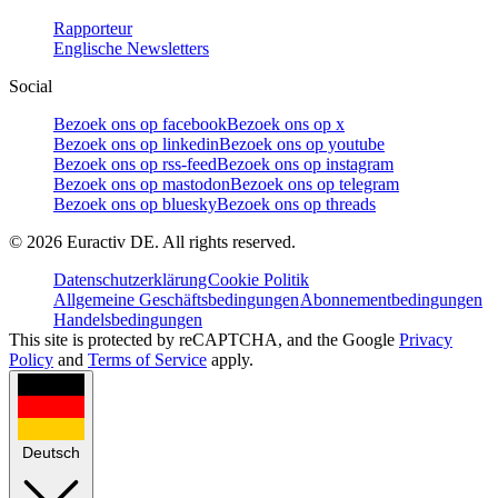
Rapporteur
Englische Newsletters
Social
Bezoek ons op facebook
Bezoek ons op x
Bezoek ons op linkedin
Bezoek ons op youtube
Bezoek ons op rss-feed
Bezoek ons op instagram
Bezoek ons op mastodon
Bezoek ons op telegram
Bezoek ons op bluesky
Bezoek ons op threads
©
2026
Euractiv DE. All rights reserved.
Datenschutzerklärung
Cookie Politik
Allgemeine Geschäftsbedingungen
Abonnementbedingungen
Handelsbedingungen
This site is protected by reCAPTCHA, and the Google
Privacy
Policy
and
Terms of Service
apply.
Deutsch