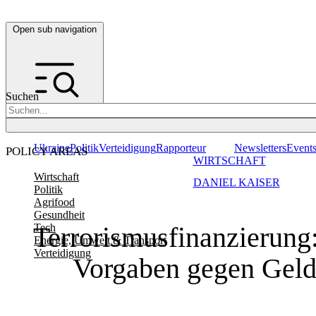
Open sub navigation
Suchen
Ukraine
Politik
Verteidigung
Rapporteur
Newsletters
Event
POLICY AREAS
WIRTSCHAFT
Wirtschaft
DANIEL KAISER
Politik
Agrifood
Gesundheit
Terrorismusfinanzierun
Tech
Energie, Umwelt & Transport
Verteidigung
Vorgaben gegen Gel