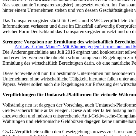
(das sogenannte Transparenzregister) umgesetzt werden. Im Transparen
hinter einem Unternehmen stehen und von dessen Geschäftstätigkeit wir
Das Transparenzregister stärkt für GwG- und KWG-verpflichtete Unter
Informationen verlassen und diese im Einzelfall aufwendig überprüfe
welcher Form Deutschland das Transparenzregister umsetzt und ob dies
Strengere Vorgaben zur Ermittlung des wirtschaftlich Berechtig
Afrikas „Grüne Mauer“: Mit Bäumen gegen Terrorismus und M
Die Änderungsrichtlinie aus Juli 2016 ergänzt und konkretisiert teilw
und erweitert werden die ohnehin schon komplexen Regelungen zur Erm
Ermittlung des wirtschaftlich Berechtigten darin, ob eine natürliche P
Diese Schwelle soll nun für bestimmte Unternehmen mit besonderem R
Unternehmen ohne wirtschaftliche Tätigkeit, hierunter fallen unter a
Papers. Weiter sollen auch die Regelungen zur Erfassung der wirtscha
Verpflichtungen für Umtausch-Plattformen für virtuelle Währu
Vollständig neu ist dagegen der Vorschlag, auch Umtausch-Plattformen
Geldwäscherichtlinie aufzuerlegen. Diese Anbieter fallen bislang ni
anzuwenden und müssten entsprechende Anti-Geldwäsche-Compliance 
Währungen und elektronische Geldbörsen dagegen keine unmittelba
GwG-Verpflichtete sollten den Gesetzgebungsprozess zur Umsetzung d