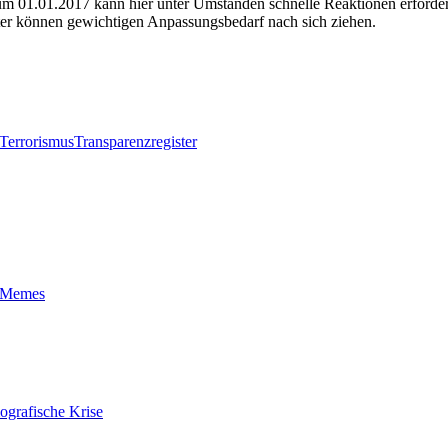
 zum 01.01.2017 kann hier unter Umständen schnelle Reaktionen erforde
gter können gewichtigen Anpassungsbedarf nach sich ziehen.
Terrorismus
Transparenzregister
t-Memes
ografische Krise