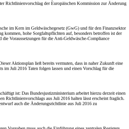
hter Richtlinienvorschlag der Europäischen Kommission zur Änderung
wäsche im Kern im Geldwäschegesetz (GwG) und für den Finanzsektor
 kommen, hohe Sorgfaltspflichten auf, besonders betroffen ist der
nd die Voraussetzungen für die Anti-Geldwäsche-Compliance
eser Aktionsplan ließ bereits vermuten, dass in naher Zukunft eine
im Juli 2016 Taten folgen lassen und einen Vorschlag für die
äftigt ist: Das Bundesjustizministerium arbeitet hierzu derzeit einen
Richtlinienvorschlags aus Juli 2016 halten lässt erscheint fraglich.
entwurf auch die Änderungsrichtlinie aus Juli 2016 zu
eren Vorgaben muss auch die Einführung eines zentralen Registers