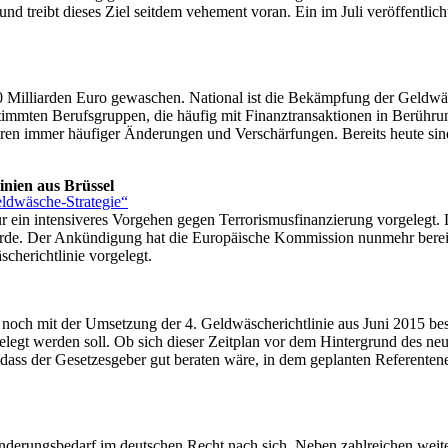
 treibt dieses Ziel seitdem vehement voran. Ein im Juli veröffentlic
.
00 Milliarden Euro gewaschen. National ist die Bekämpfung der Geld
mmten Berufsgruppen, die häufig mit Finanztransaktionen in Berührung
ahren immer häufiger Änderungen und Verschärfungen. Bereits heute si
inien aus Brüssel
eldwäsche-Strategie“
ein intensiveres Vorgehen gegen Terrorismusfinanzierung vorgelegt. Di
de. Der Ankündigung hat die Europäische Kommission nunmehr bereits 
cherichtlinie vorgelegt.
 noch mit der Umsetzung der 4. Geldwäscherichtlinie aus Juni 2015 besch
gt werden soll. Ob sich dieser Zeitplan vor dem Hintergrund des neuen 
n, dass der Gesetzesgeber gut beraten wäre, in dem geplanten Referenten
 Änderungsbedarf im deutschen Recht nach sich. Neben zahlreichen weit