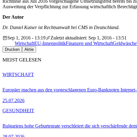
Richtlinie aus Juli 2016 vorgeschlagene Umsetzungsfrist bereits bis
Ausweitung der Verpflichtung zur Erfassung wirtschaftlich Berechti
Der Autor
Dr. Daniel Kaiser ist Rechtsanwalt bei CMS in Deutschland.
Sep 1, 2016 - 13:19
Zuletzt aktualisiert: Sep 1, 2016 - 13:51
Wirtschaft
EU-Innenpolitik
Finanzen und Wirtschaft
Geldwäsche
Drucken
Aktie
MEIST GELESEN
WIRTSCHAFT
Europäer machen aus den vorgeschlagenen Euro-Banknoten Interne
25.07.2026
GESUNDHEIT
Bulgariens hohe Geburtenrate verschleiert die sich verschärfende dem
28.07.2026