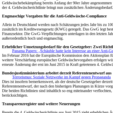
Geldwäschebekämpfung bereits Anfang der 90er Jahre angenommen und
der 4. Geldwäscherichtlinie bringt nun zusätzlichen Änderungsbedarf
Engmaschige Vorgaben für die Anti-Geldwäsche-Compliance
Allein in Deutschland werden nach Schätzungen jedes Jahr bis zu 1
zusätzlich im Kreditwesengesetz (KWG) geregelt. Das GwG legt besti
Finanzsektor. Die GwG-Verpflichtungen unterlagen in den letzten J
außerordentlich hoch und engmaschig.
Erheblicher Umsetzungsbedarf für den Gesetzgeber: Zwei Richtl
Panama Papers: „Schäuble hatte kein Interesse an einer Anti-G
Im Februar 2016 hat die Europäische Kommission den Aktionsplan für 
weitere Verschärfung europäischer Geldwäschevorgaben erfolgen wür
erneute Änderung der erst im Juni 2015 in Kraft getretenen 4. Geldwäs
Bundesjustizministerium arbeitet derzeit Referentenentwurf aus
Terrorismus: Soziale Netzwerke im Kampf gegen Propaganda
Dies ist insofern bemerkenswert, als der deutsche Gesetzgeber derzeit
Referentenentwurf, der nach den bisherigen Planungen in Kürze vorgele
Die beiden Richtlinien sind inhaltlich so eng miteinander verflochte
berücksichtigen.
Transparenzregister und weitere Neuerungen
Bereits die 4. Geldwäscherichtlinie aus Juni 2015 zieht erheblichen