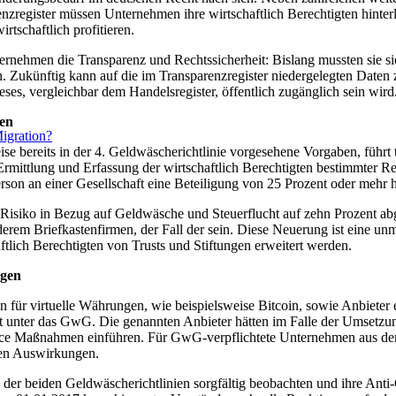
zregister müssen Unternehmen ihre wirtschaftlich Berechtigten hinterleg
tschaftlich profitieren.
nehmen die Transparenz und Rechtssicherheit: Bislang mussten sie sich
n. Zukünftig kann auf die im Transparenzregister niedergelegten Daten
es, vergleichbar dem Handelsregister, öffentlich zugänglich sein wird
ten
igration?
eise bereits in der 4. Geldwäscherichtlinie vorgesehene Vorgaben, führt
ittlung und Erfassung der wirtschaftlich Berechtigten bestimmter Rech
erson an einer Gesellschaft eine Beteiligung von 25 Prozent oder mehr h
isiko in Bezug auf Geldwäsche und Steuerflucht auf zehn Prozent abg
nderem Briefkastenfirmen, der Fall der sein. Diese Neuerung ist eine u
ftlich Berechtigten von Trusts und Stiftungen erweitert werden.
ngen
 für virtuelle Währungen, wie beispielsweise Bitcoin, sowie Anbieter 
cht unter das GwG. Die genannten Anbieter hätten im Falle der Umsetz
Maßnahmen einführen. Für GwG-verpflichtete Unternehmen aus dem Fin
ren Auswirkungen.
er beiden Geldwäscherichtlinien sorgfältig beobachten und ihre Anti