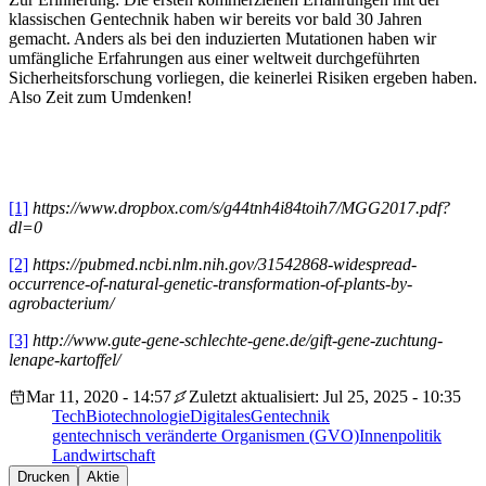
klassischen Gentechnik haben wir bereits vor bald 30 Jahren
gemacht. Anders als bei den induzierten Mutationen haben wir
umfängliche Erfahrungen aus einer weltweit durchgeführten
Sicherheitsforschung vorliegen, die keinerlei Risiken ergeben haben.
Also Zeit zum Umdenken!
[1]
https://www.dropbox.com/s/g44tnh4i84toih7/MGG2017.pdf?
dl=0
[2]
https://pubmed.ncbi.nlm.nih.gov/31542868-widespread-
occurrence-of-natural-genetic-transformation-of-plants-by-
agrobacterium/
[3]
http://www.gute-gene-schlechte-gene.de/gift-gene-zuchtung-
lenape-kartoffel/
Mar 11, 2020 - 14:57
Zuletzt aktualisiert: Jul 25, 2025 - 10:35
Tech
Biotechnologie
Digitales
Gentechnik
gentechnisch veränderte Organismen (GVO)
Innenpolitik
Landwirtschaft
Drucken
Aktie