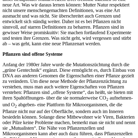
neue Art. Was wir daraus lernen können: Mutter Natur respektiert
nicht unsere menschengemachten Definitionen, was eine Art
ausmacht und was nicht. Sie überschreitet auch Grenzen und
entwickelt sich ständig weiter. Daher ist es bei Pflanzen nicht
sinnvoll, auf starren Definitionen zu beharren. Pflanzen sind in
gewisser Weise promiskuitiv: Sie machen fortlaufend Experimente
und testen ihre Grenzen. Was nicht geht, wird vergessen und stirbt
ab – was geht, kann eine neue Pflanzenart werden.
Pflanzen sind offene Systeme
Anfang der 1980er Jahre wurde die Mutationszüchtung durch die
„grüne Gentechnik“ ergänzt. Diese ermöglicht es, durch Einbau von
DNA aus anderen Genomen die Eigenschaften einer Pflanze gezielt
zu verändern. Um diese neue Methode der Pflanzenzüchtung zu
verstehen, muss man auch weitere Eigenschaften von Pflanzen
verstehen: Pflanzen sind „offene Systeme“, das heißt, sie bieten mit
ihren Spaltöffnungen- über die sie normalerweise CO
aufnehmen-
2
und O
abgeben- eine Plattform für Mikroorganismen, die die
2
Pflanze nicht nur auf der Oberfläche, sondern auch im Inneren
besiedeln können. Solange diese Mitbewohner wie Viren, Bakterien
oder Pilze keine Probleme machen, bemerkt man sie nicht und nennt
sie „Mutualisten“. Die Nähe von Pflanzenzellen und
Mikroorganismen kann aber auch dazu führen, dass Pflanzenzellen