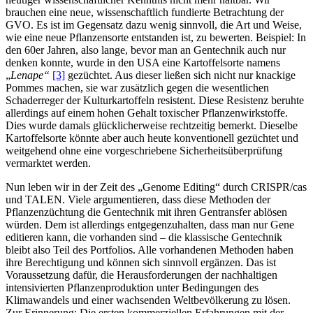
brauchen eine neue, wissenschaftlich fundierte Betrachtung der
GVO. Es ist im Gegensatz dazu wenig sinnvoll, die Art und Weise,
wie eine neue Pflanzensorte entstanden ist, zu bewerten. Beispiel: In
den 60er Jahren, also lange, bevor man an Gentechnik auch nur
denken konnte, wurde in den USA eine Kartoffelsorte namens
„
Lenape“
[3]
gezüchtet. Aus dieser ließen sich nicht nur knackige
Pommes machen, sie war zusätzlich gegen die wesentlichen
Schaderreger der Kulturkartoffeln resistent. Diese Resistenz beruhte
allerdings auf einem hohen Gehalt toxischer Pflanzenwirkstoffe.
Dies wurde damals glücklicherweise rechtzeitig bemerkt. Dieselbe
Kartoffelsorte könnte aber auch heute konventionell gezüchtet und
weitgehend ohne eine vorgeschriebene Sicherheitsüberprüfung
vermarktet werden.
Nun leben wir in der Zeit des „Genome Editing“ durch CRISPR/cas
und TALEN. Viele argumentieren, dass diese Methoden der
Pflanzenzüchtung die Gentechnik mit ihren Gentransfer ablösen
würden. Dem ist allerdings entgegenzuhalten, dass man nur Gene
editieren kann, die vorhanden sind – die klassische Gentechnik
bleibt also Teil des Portfolios. Alle vorhandenen Methoden haben
ihre Berechtigung und können sich sinnvoll ergänzen. Das ist
Voraussetzung dafür, die Herausforderungen der nachhaltigen
intensivierten Pflanzenproduktion unter Bedingungen des
Klimawandels und einer wachsenden Weltbevölkerung zu lösen.
Zur Erinnerung: Die ersten kommerziellen Erfahrungen mit der