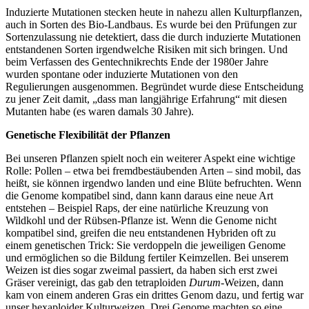
Induzierte Mutationen stecken heute in nahezu allen Kulturpflanzen,
auch in Sorten des Bio-Landbaus. Es wurde bei den Prüfungen zur
Sortenzulassung nie detektiert, dass die durch induzierte Mutationen
entstandenen Sorten irgendwelche Risiken mit sich bringen. Und
beim Verfassen des Gentechnikrechts Ende der 1980er Jahre
wurden spontane oder induzierte Mutationen von den
Regulierungen ausgenommen. Begründet wurde diese Entscheidung
zu jener Zeit damit, „dass man langjährige Erfahrung“ mit diesen
Mutanten habe (es waren damals 30 Jahre).
Genetische Flexibilität der Pflanzen
Bei unseren Pflanzen spielt noch ein weiterer Aspekt eine wichtige
Rolle: Pollen – etwa bei fremdbestäubenden Arten – sind mobil, das
heißt, sie können irgendwo landen und eine Blüte befruchten. Wenn
die Genome kompatibel sind, dann kann daraus eine neue Art
entstehen – Beispiel Raps, der eine natürliche Kreuzung von
Wildkohl und der Rübsen-Pflanze ist. Wenn die Genome nicht
kompatibel sind, greifen die neu entstandenen Hybriden oft zu
einem genetischen Trick: Sie verdoppeln die jeweiligen Genome
und ermöglichen so die Bildung fertiler Keimzellen. Bei unserem
Weizen ist dies sogar zweimal passiert, da haben sich erst zwei
Gräser vereinigt, das gab den tetraploiden
Durum
-Weizen, dann
kam von einem anderen Gras ein drittes Genom dazu, und fertig war
unser hexaploider Kulturweizen. Drei Genome machten so eine