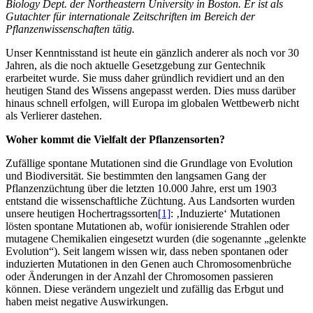
Biology Dept. der Northeastern University in Boston. Er ist als
Gutachter für internationale Zeitschriften im Bereich der
Pflanzenwissenschaften tätig.
Unser Kenntnisstand ist heute ein gänzlich anderer als noch vor 30
Jahren, als die noch aktuelle Gesetzgebung zur Gentechnik
erarbeitet wurde. Sie muss daher gründlich revidiert und an den
heutigen Stand des Wissens angepasst werden. Dies muss darüber
hinaus schnell erfolgen, will Europa im globalen Wettbewerb nicht
als Verlierer dastehen.
Woher kommt die Vielfalt der Pflanzensorten?
Zufällige spontane Mutationen sind die Grundlage von Evolution
und Biodiversität. Sie bestimmten den langsamen Gang der
Pflanzenzüchtung über die letzten 10.000 Jahre, erst um 1903
entstand die wissenschaftliche Züchtung. Aus Landsorten wurden
unsere heutigen Hochertragssorten
[1]
: ‚Induzierte‘ Mutationen
lösten spontane Mutationen ab, wofür ionisierende Strahlen oder
mutagene Chemikalien eingesetzt wurden (die sogenannte „gelenkte
Evolution“). Seit langem wissen wir, dass neben spontanen oder
induzierten Mutationen in den Genen auch Chromosomenbrüche
oder Änderungen in der Anzahl der Chromosomen passieren
können. Diese verändern ungezielt und zufällig das Erbgut und
haben meist negative Auswirkungen.