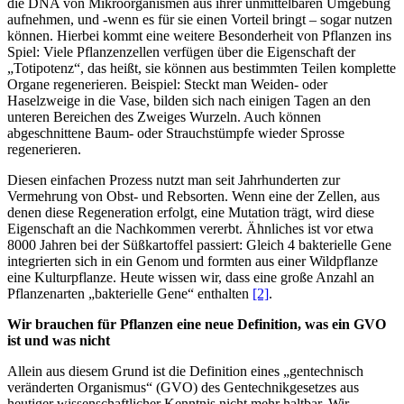
die DNA von Mikroorganismen aus ihrer unmittelbaren Umgebung
aufnehmen, und -wenn es für sie einen Vorteil bringt – sogar nutzen
können. Hierbei kommt eine weitere Besonderheit von Pflanzen ins
Spiel: Viele Pflanzenzellen verfügen über die Eigenschaft der
„Totipotenz“, das heißt, sie können aus bestimmten Teilen komplette
Organe regenerieren. Beispiel: Steckt man Weiden- oder
Haselzweige in die Vase, bilden sich nach einigen Tagen an den
unteren Bereichen des Zweiges Wurzeln. Auch können
abgeschnittene Baum- oder Strauchstümpfe wieder Sprosse
regenerieren.
Diesen einfachen Prozess nutzt man seit Jahrhunderten zur
Vermehrung von Obst- und Rebsorten. Wenn eine der Zellen, aus
denen diese Regeneration erfolgt, eine Mutation trägt, wird diese
Eigenschaft an die Nachkommen vererbt. Ähnliches ist vor etwa
8000 Jahren bei der Süßkartoffel passiert: Gleich 4 bakterielle Gene
integrierten sich in ein Genom und formten aus einer Wildpflanze
eine Kulturpflanze. Heute wissen wir, dass eine große Anzahl an
Pflanzenarten „bakterielle Gene“ enthalten
[2]
.
Wir brauchen für Pflanzen eine neue Definition, was ein GVO
ist und was nicht
Allein aus diesem Grund ist die Definition eines „gentechnisch
veränderten Organismus“ (GVO) des Gentechnikgesetzes aus
heutiger wissenschaftlicher Kenntnis nicht mehr haltbar. Wir