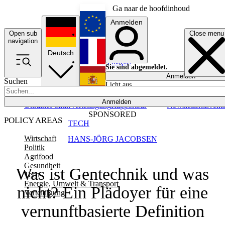
Ga naar de hoofdinhoud
Anmelden
Open sub
Close menu
English
navigation
Deutsch
Français
Sie sind abgemeldet.
Anmelden
Suchen
Licht aus
Español
Anmelden
Ukraine
Politik
Verteidigung
Rapporteur
Newsletters
Event
SPONSORED
POLICY AREAS
TECH
Wirtschaft
HANS-JÖRG JACOBSEN
Politik
Agrifood
Gesundheit
Was ist Gentechnik und was
Tech
Energie, Umwelt & Transport
nicht? Ein Plädoyer für eine
Verteidigung
vernunftbasierte Definition