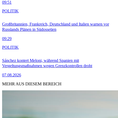
09:51
POLITIK
Großbritannien, Frankreich, Deutschland und Italien warnen vor
Russlands Plänen in Südossetien
09:29
POLITIK
Sánchez kontert Meloni, während Spanien mit
Vergeltungsmaßnahmen wegen Grenzkontrollen droht
07.08.2026
MEHR AUS DIESEM BEREICH