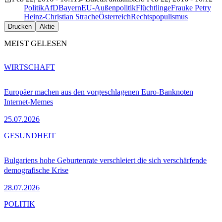
Politik
AfD
Bayern
EU-Außenpolitik
Flüchtlinge
Frauke Petry
Heinz-Christian Strache
Österreich
Rechtspopulismus
Drucken
Aktie
MEIST GELESEN
WIRTSCHAFT
Europäer machen aus den vorgeschlagenen Euro-Banknoten
Internet-Memes
25.07.2026
GESUNDHEIT
Bulgariens hohe Geburtenrate verschleiert die sich verschärfende
demografische Krise
28.07.2026
POLITIK