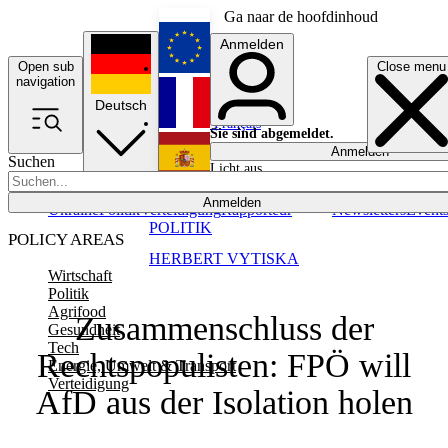
Ga naar de hoofdinhoud
Anmelden
Open sub
Close menu
English
navigation
Deutsch
Français
Sie sind abgemeldet.
Anmelden
Suchen
Licht aus
Español
Anmelden
Ukraine
Politik
Verteidigung
Rapporteur
Newsletters
Event
POLITIK
POLICY AREAS
HERBERT VYTISKA
Wirtschaft
Politik
Agrifood
Zusammenschluss der
Gesundheit
Tech
Rechtspopulisten: FPÖ will
Energie, Umwelt & Transport
Verteidigung
AfD aus der Isolation holen