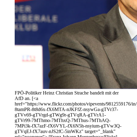
FPÖ-Politiker Heinz Christian Strache bandelt mit der
AfD an. [<a
href="https://www.flickr.com/photos/vipevents/9812559176/in/p
8tamPR-8t8d6x-fX6MTA-nJKFfZ-nsywGa-gTVr37-
gTVv69-gTVrgd-gTWg9r-gTVqRA-gTVrA1-
gTVr99-7MThmo-7MThxQ-7MThus-7MThAQ-
7MPi3k-fX7azF-fX6VYL-fX6N5h-nsyium-gTVw3Q-
gTVqEJ-fX7auv-nJS2fC-5inWKz" target="_blank"
rel="noopener"> [Franz Johann Morgenbesse/Flickr]