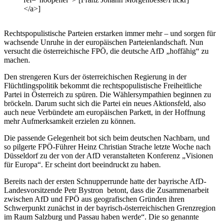
</a>]
Rechtspopulistische Parteien erstarken immer mehr – und sorgen für
wachsende Unruhe in der europäischen Parteienlandschaft. Nun
versucht die österreichische FPÖ, die deutsche AfD „hoffähig“ zu
machen.
Den strengeren Kurs der österreichischen Regierung in der
Flüchtlingspolitik bekommt die
rechtspopulistische
Freiheitliche
Partei in Österreich zu spüren. Die Wählersympathien beginnen zu
bröckeln. Darum sucht sich die Partei ein neues Aktionsfeld, also
auch neue Verbündete am europäischen Parkett, in der Hoffnung
mehr Aufmerksamkeit erzielen zu können.
Die passende Gelegenheit bot sich beim deutschen Nachbarn, und
so pilgerte FPÖ-Führer Heinz Christian Strache letzte Woche nach
Düsseldorf zu der von der AfD veranstalteten Konferenz „Visionen
für Europa“. Er scheint dort beeindruckt zu haben.
Bereits nach der ersten Schnupperrunde hatte der bayrische AfD-
Landesvorsitzende Petr Bystron betont, dass die Zusammenarbeit
zwischen AfD und FPÖ aus geografischen Gründen ihren
Schwerpunkt zunächst in der bayrisch-österreichischen Grenzregion
im Raum Salzburg und Passau haben werde“. Die so genannte