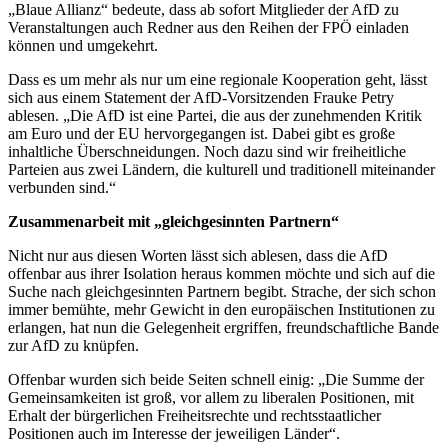
„Blaue Allianz“ bedeute, dass ab sofort Mitglieder der AfD zu
Veranstaltungen auch Redner aus den Reihen der FPÖ einladen
können und umgekehrt.
Dass es um mehr als nur um eine regionale Kooperation geht, lässt
sich aus einem Statement der AfD-Vorsitzenden Frauke Petry
ablesen. „Die AfD ist eine Partei, die aus der zunehmenden Kritik
am Euro und der EU hervorgegangen ist. Dabei gibt es große
inhaltliche Überschneidungen. Noch dazu sind wir freiheitliche
Parteien aus zwei Ländern, die kulturell und traditionell miteinander
verbunden sind.“
Zusammenarbeit mit „gleichgesinnten Partnern“
Nicht nur aus diesen Worten lässt sich ablesen, dass die AfD
offenbar aus ihrer Isolation heraus kommen möchte und sich auf die
Suche nach gleichgesinnten Partnern begibt. Strache, der sich schon
immer bemühte, mehr Gewicht in den europäischen Institutionen zu
erlangen, hat nun die Gelegenheit ergriffen, freundschaftliche Bande
zur AfD zu knüpfen.
Offenbar wurden sich beide Seiten schnell einig: „Die Summe der
Gemeinsamkeiten ist groß, vor allem zu liberalen Positionen, mit
Erhalt der bürgerlichen Freiheitsrechte und rechtsstaatlicher
Positionen auch im Interesse der jeweiligen Länder“.