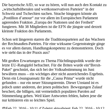
Die bayerische AfD, so war zu hören, will nun auch den Kontakt zu
„wirtschaftsliberalen und wertkonservativen Parteien“ in der
Schweiz und Tschechien suchen. Strache hingegen könnte als
„Postillion d’amour“ zur vor allem im Europäischen Parlament
agierenden Fraktion „Europa der Nationen und der Freiheit“
fungieren. Mit 38 Mitgliedern ist die EFN die jüngste und derzeit
kleinste Fraktion des Parlaments.
Schon seit längerem starren die Traditionsparteien auf das Wachsen
der Rechtsaußen-Parteien. Für eine wirksame Gegenstrategie ginge
es vor allem darum, Handlungskonpetenz zu demonstrieren. Doch
wie sieht das in der Praxis aus?
Mit großen Erwartungen zu Thema Flüchtlingspolitik wurde der
letzte EU-Ratsgipfel befrachtet. Für die Briten wurde ein“Brexit-
Paket“ geschnürt, das sich bei der Volksabstimmung im Juni
bewähren muss – ein wichtiges aber nicht ausreichendes Ergebnis.
Denn ein Lösungsansatz für die „Causa Prima“ wurde nicht
gefunden – nur ein neuer Sitzungstermin. Dieser Unstand ist es
jedoch unter anderem, der jenen politischen Bewegungen Zulauf
beschert, die billigen, mit vermeintlich populären Parolen auf
Stimmenfang gehen. Weil klare Antworten fehlen, haben jene die
nur kritisieren ein so leichtes Spiel.
Feb 22, 2016 - 10:11
Zuletzt aktualisiert: Feb 22, 2016 - 10:12