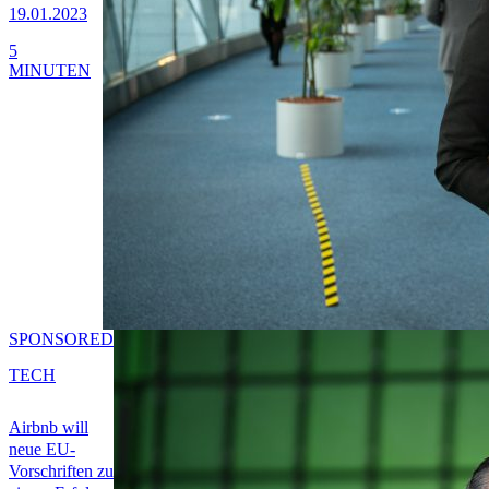
19.01.2023
5
MINUTEN
SPONSORED
TECH
Airbnb will
neue EU-
Vorschriften zu