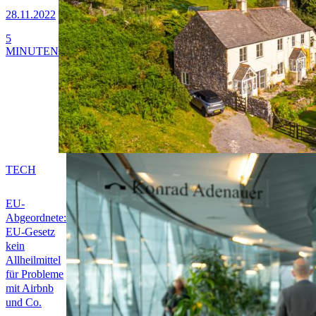
28.11.2022
5
MINUTEN
TECH
EU-
Abgeordnete:
EU-Gesetz
kein
Allheilmittel
für Probleme
mit Airbnb
und Co.