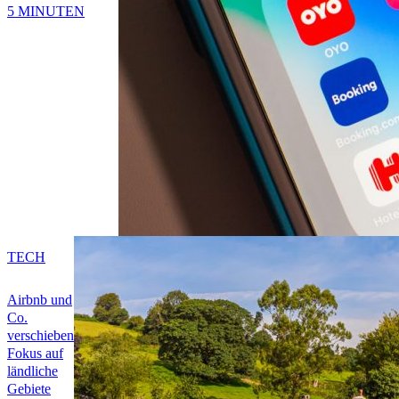
5 MINUTEN
TECH
Airbnb und
Co.
verschieben
Fokus auf
ländliche
Gebiete