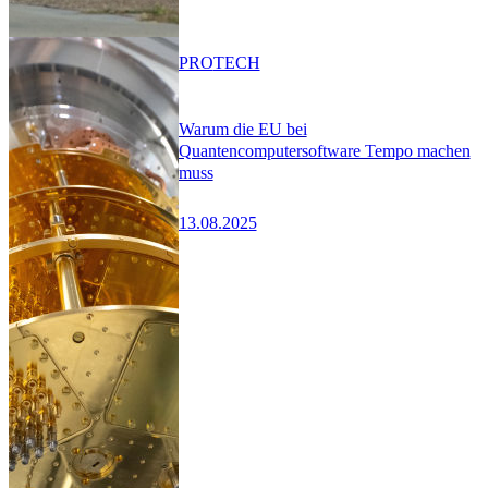
PRO
TECH
Warum die EU bei
Quantencomputersoftware Tempo machen
muss
13.08.2025