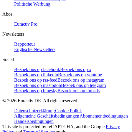
Politische Werbung
Abos
Euractiv Pro
Newsletters
Rapporteur
Englische Newsletters
Social
Bezoek ons op facebook
Bezoek ons op x
Bezoek ons op linkedin
Bezoek ons op youtube
Bezoek ons op rss-feed
Bezoek ons op instagram
Bezoek ons op mastodon
Bezoek ons op telegram
Bezoek ons op bluesky
Bezoek ons op threads
©
2026
Euractiv DE. All rights reserved.
Datenschutzerklärung
Cookie Politik
Allgemeine Geschäftsbedingungen
Abonnementbedingungen
Handelsbedingungen
This site is protected by reCAPTCHA, and the Google
Privacy
Policy
and
Terms of Service
apply.