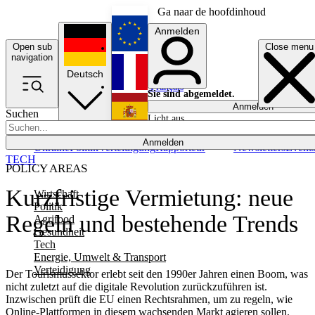
Ga naar de hoofdinhoud
Anmelden
Open sub
Close menu
English
navigation
Deutsch
Français
Sie sind abgemeldet.
Anmelden
Suchen
Licht aus
Español
Anmelden
Ukraine
Politik
Verteidigung
Rapporteur
Newsletters
Event
TECH
POLICY AREAS
Kurzfristige Vermietung: neue
Wirtschaft
Politik
Regeln und bestehende Trends
Agrifood
Gesundheit
Tech
Energie, Umwelt & Transport
Verteidigung
Der Tourismussektor erlebt seit den 1990er Jahren einen Boom, was
nicht zuletzt auf die digitale Revolution zurückzuführen ist.
Inzwischen prüft die EU einen Rechtsrahmen, um zu regeln, wie
Online-Plattformen in diesem wachsenden Markt agieren sollen.