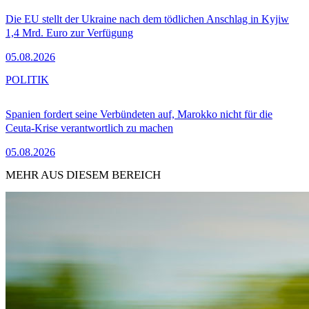
Die EU stellt der Ukraine nach dem tödlichen Anschlag in Kyjiw
1,4 Mrd. Euro zur Verfügung
05.08.2026
POLITIK
Spanien fordert seine Verbündeten auf, Marokko nicht für die
Ceuta-Krise verantwortlich zu machen
05.08.2026
MEHR AUS DIESEM BEREICH