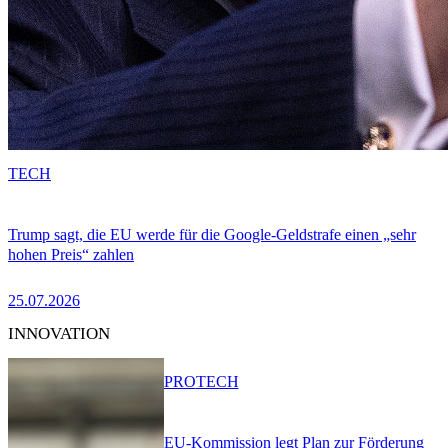
TECH
Trump sagt, die EU werde für die Google-Geldstrafe einen „sehr
hohen Preis“ zahlen
25.07.2026
INNOVATION
PRO
TECH
EU-Kommission legt Plan zur Förderung