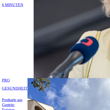
6 MINUTEN
PRO
GESUNDHEIT
Postkarte aus
Gastein:
Europas