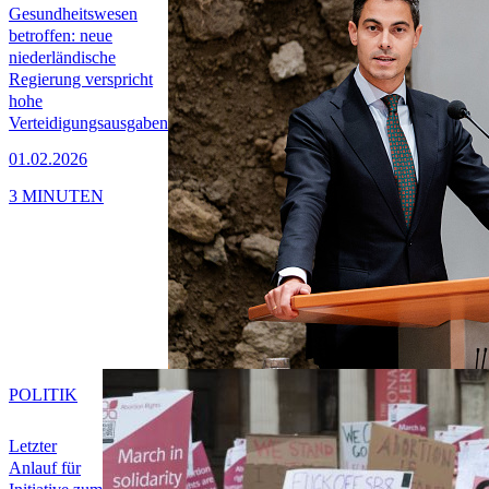
Gesundheitswesen
betroffen: neue
niederländische
Regierung verspricht
hohe
Verteidigungsausgaben
01.02.2026
3 MINUTEN
POLITIK
Letzter
Anlauf für