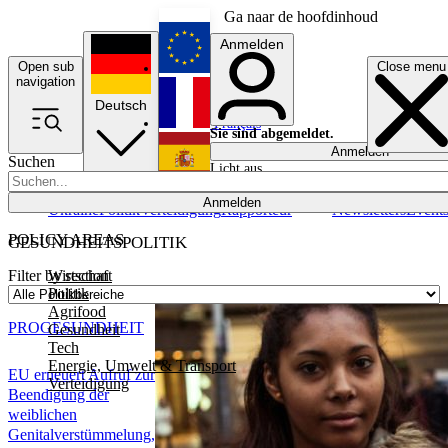
Ga naar de hoofdinhoud
Anmelden
Open sub
Close menu
English
navigation
Deutsch
Français
Sie sind abgemeldet.
Anmelden
Suchen
Licht aus
Español
Anmelden
Ukraine
Politik
Verteidigung
Rapporteur
Newsletters
Event
POLICY AREAS
GESUNDHEITSPOLITIK
Wirtschaft
Filter by section
Politik
Agrifood
PRO
GESUNDHEIT
Gesundheit
Tech
Energie, Umwelt & Transport
EU erneuert Aufruf zur
Verteidigung
Beendigung der
weiblichen
Genitalverstümmelung,