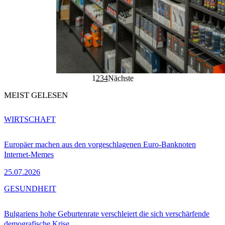
1
2
3
4
Nächste
MEIST GELESEN
WIRTSCHAFT
Europäer machen aus den vorgeschlagenen Euro-Banknoten
Internet-Memes
25.07.2026
GESUNDHEIT
Bulgariens hohe Geburtenrate verschleiert die sich verschärfende
demografische Krise