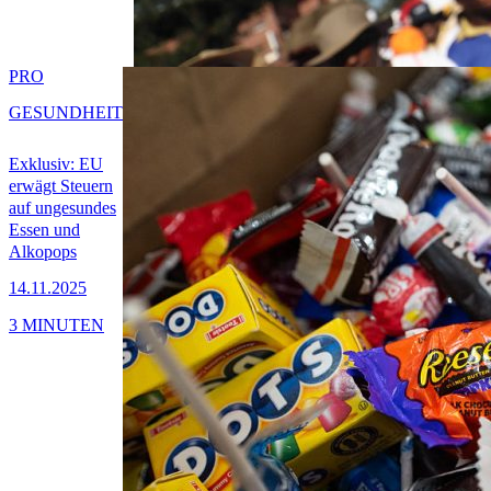
PRO
GESUNDHEIT
Exklusiv: EU
erwägt Steuern
auf ungesundes
Essen und
Alkopops
14.11.2025
3 MINUTEN