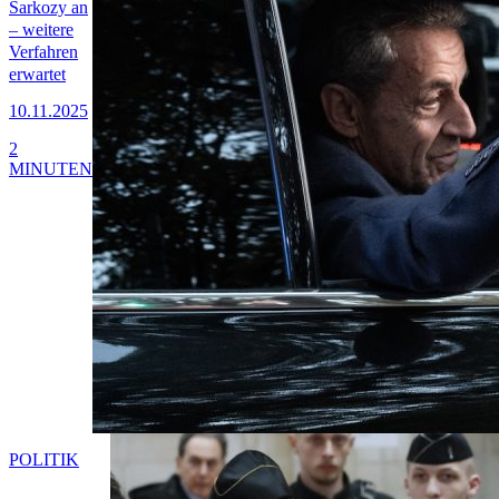
Sarkozy an
– weitere
Verfahren
erwartet
10.11.2025
2
MINUTEN
POLITIK