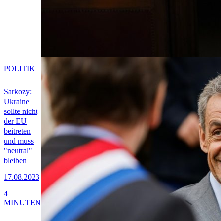
POLITIK
Sarkozy:
Ukraine
sollte nicht
der EU
beitreten
und muss
"neutral"
bleiben
17.08.2023
4
MINUTEN