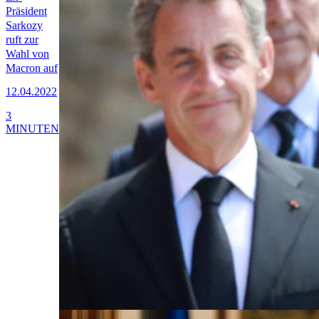
Präsident
Sarkozy
ruft zur
Wahl von
Macron auf
12.04.2022
3
MINUTEN