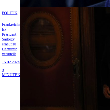
POLITIK
Frankreichs
Ex-
Präsident
Sarkozy
erneut zu
Haftstrafe
verurteilt
15.02.2024
3
MINUTEN