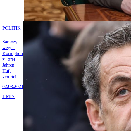
POLITIK
Sarkozy
wegen
Korruption
zu drei
Jahren
Haft
verurteilt
02.03.2021
1 MIN