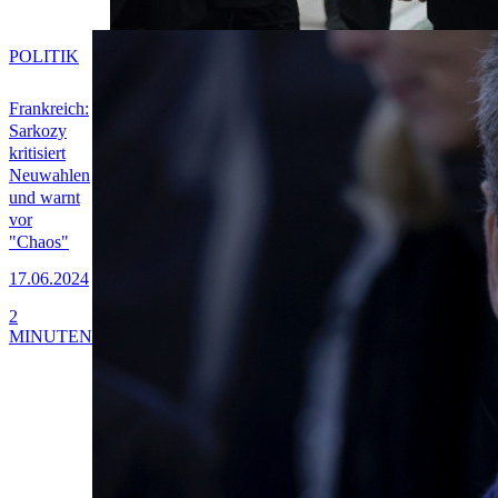
POLITIK
Frankreich:
Sarkozy
kritisiert
Neuwahlen
und warnt
vor
"Chaos"
17.06.2024
2
MINUTEN