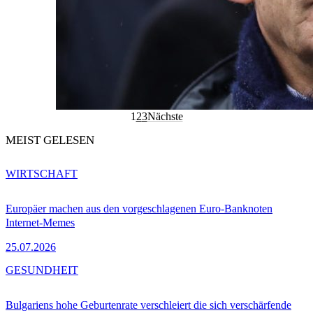
1
2
3
Nächste
MEIST GELESEN
WIRTSCHAFT
Europäer machen aus den vorgeschlagenen Euro-Banknoten
Internet-Memes
25.07.2026
GESUNDHEIT
Bulgariens hohe Geburtenrate verschleiert die sich verschärfende