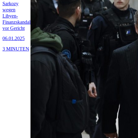
Sarkozy
wegen
Libyen-
Finanzskandal
vor Gericht
06.01.2025
3 MINUTEN