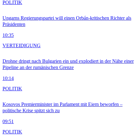
POLITIK
Ungarns Regierungspartei will einen Orbán-kritischen Richter als
Präsidenten
10:35
VERTEIDIGUNG
Drohne dringt nach Bulgarien ein und explodiert in der Nähe einer
Pipeline an der rumänischen Grenze
10:14
POLITIK
Kosovos Premierminister im Parlament mit Eiern beworfen –
politische Krise spitzt sich zu
09:51
POLITIK