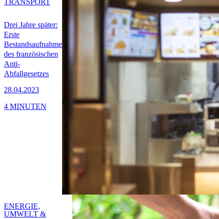
TRANSPORT
Drei Jahre später:
Erste
Bestandsaufnahme
des französischen
Anti-
Abfallgesetzes
28.04.2023
4 MINUTEN
ENERGIE,
UMWELT &