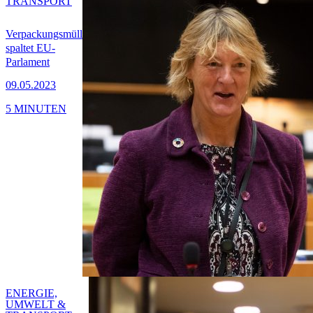
TRANSPORT
Verpackungsmüll
spaltet EU-
Parlament
09.05.2023
5 MINUTEN
ENERGIE,
UMWELT &