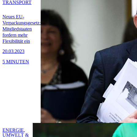
TRANSPORT
Neues EU-
Verpackungsgesetz:
Mitgliedstaaten
fordern mehr
Flexibilität ein
20.03.2023
5 MINUTEN
ENERGIE,
UMWELT &