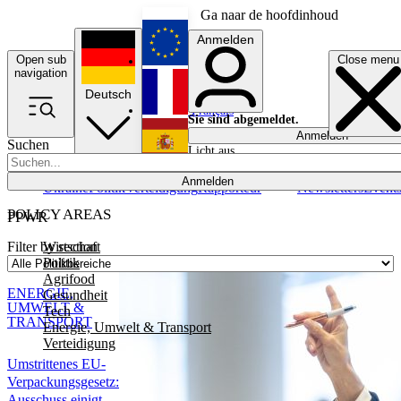
Ga naar de hoofdinhoud
Anmelden
Open sub
Close menu
English
navigation
Deutsch
Français
Sie sind abgemeldet.
Anmelden
Suchen
Licht aus
Español
Anmelden
Ukraine
Politik
Verteidigung
Rapporteur
Newsletters
Event
POLICY AREAS
PPWR
Wirtschaft
Filter by section
Politik
Agrifood
ENERGIE,
Gesundheit
UMWELT &
Tech
TRANSPORT
Energie, Umwelt & Transport
Verteidigung
Umstrittenes EU-
Verpackungsgesetz:
Ausschuss einigt