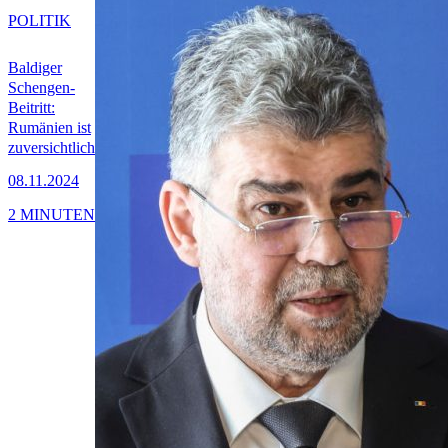
POLITIK
Baldiger
Schengen-
Beitritt:
Rumänien ist
zuversichtlich
08.11.2024
2 MINUTEN