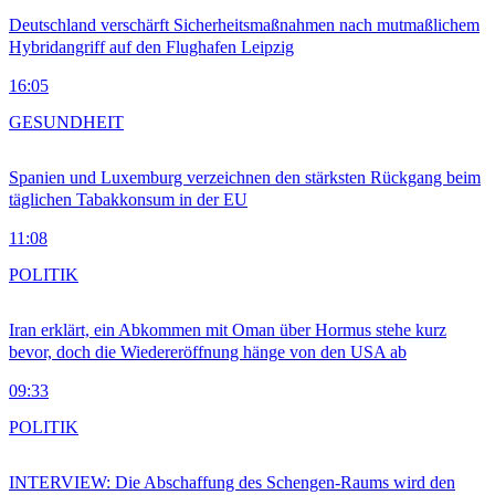
Deutschland verschärft Sicherheitsmaßnahmen nach mutmaßlichem
Hybridangriff auf den Flughafen Leipzig
16:05
GESUNDHEIT
Spanien und Luxemburg verzeichnen den stärksten Rückgang beim
täglichen Tabakkonsum in der EU
11:08
POLITIK
Iran erklärt, ein Abkommen mit Oman über Hormus stehe kurz
bevor, doch die Wiedereröffnung hänge von den USA ab
09:33
POLITIK
INTERVIEW: Die Abschaffung des Schengen-Raums wird den