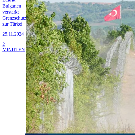
Bulgarien
verstärkt
Grenzschutz
zur Türkei
25.11.2024
2
MINUTEN