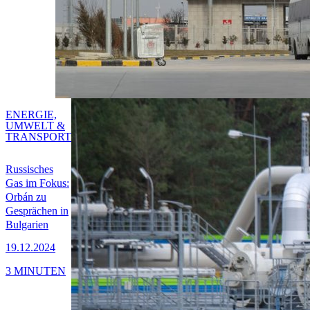
ENERGIE,
UMWELT &
TRANSPORT
Russisches
Gas im Fokus:
Orbán zu
Gesprächen in
Bulgarien
19.12.2024
3 MINUTEN