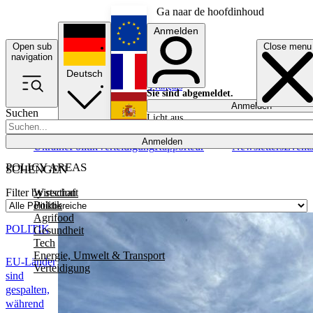
Ga naar de hoofdinhoud
Anmelden
Open sub
Close menu
English
navigation
Deutsch
Français
Sie sind abgemeldet.
Anmelden
Suchen
Licht aus
Español
Anmelden
Ukraine
Politik
Verteidigung
Rapporteur
Newsletters
Event
POLICY AREAS
SCHENGEN
Wirtschaft
Filter by section
Politik
Agrifood
POLITIK
Gesundheit
Tech
Energie, Umwelt & Transport
EU-Länder
Verteidigung
sind
gespalten,
während