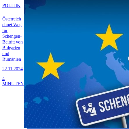
POLITIK
Österreich
ebnet Weg
für
Schengen-
Beitritt von
Bulgarien
und
Rumänien
22.11.2024
4
MINUTEN