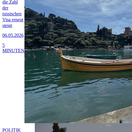
die Zahl
der
russischen
Visa erneut
steigt
06.05.2026
5
MINUTEN
POLITIK