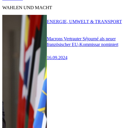
WAHLEN UND MACHT
ENERGIE, UMWELT & TRANSPORT
Macrons Vertrauter Séjourné als neuer
französischer EU-Kommissar nominiert
16.09.2024