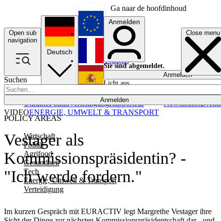
Ga naar de hoofdinhoud
Anmelden
Open sub
Close menu
English
navigation
Deutsch
Français
Sie sind abgemeldet.
Anmelden
Suchen
Licht aus
Español
Anmelden
Ukraine
Politik
Verteidigung
Rapporteur
Newsletters
Event
VIDEO
ENERGIE, UMWELT & TRANSPORT
POLICY AREAS
Vestager als
Wirtschaft
Politik
Kommissionspräsidentin? -
Agrifood
Gesundheit
Tech
"Ich werde fordern."
Energie, Umwelt & Transport
Verteidigung
Im kurzen Gespräch mit EURACTIV legt Margrethe Vestager ihre
Sicht der Dinge zur nächsten Kommissionspräsidentschaft dar - und