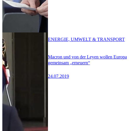
ENERGIE, UMWELT & TRANSPORT
Macron und von der Leyen wollen Europa
gemeinsam „erneuern“
24.07.2019