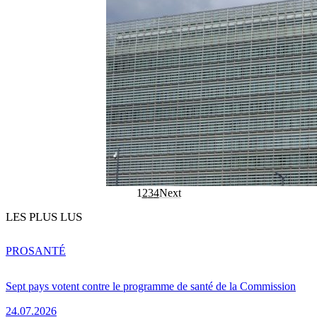
1
2
3
4
Next
LES PLUS LUS
PRO
SANTÉ
Sept pays votent contre le programme de santé de la Commission
24.07.2026