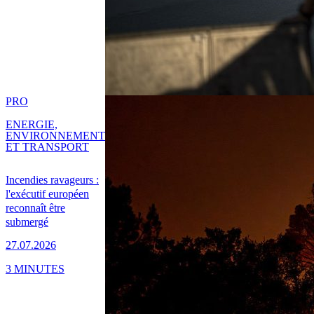
PRO
ENERGIE,
ENVIRONNEMENT
ET TRANSPORT
Incendies ravageurs :
l'exécutif européen
reconnaît être
submergé
27.07.2026
3 MINUTES