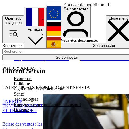
Ga naar de hoofdinhoud
Se connecter
Open sub
Close menu
English
navigation
Français
Deutsch
Vous êtes déconnecté.
Recherche
Se connecter
Español
Lumières éteintes
Se connecter
Rapporteur
Politique
Économie
Newsletters
Evénements
Em
POLICY AREAS
Florent Servia
Economie
Politique
LATEST POSTS FROM FLORENT SERVIA
Agriculture et Alimentation
Santé
Technologies
ENERGIE,
Energie, Environnement et Transport
ENVIRONNEMENT
Défense
ET TRANSPORT
Baisse des ventes : les