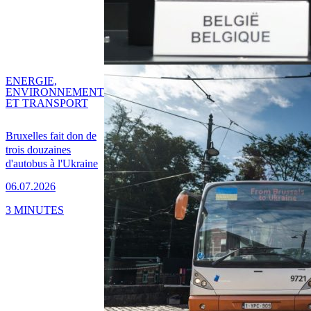
ENERGIE,
ENVIRONNEMENT
ET TRANSPORT
Bruxelles fait don de
trois douzaines
d'autobus à l'Ukraine
06.07.2026
3 MINUTES