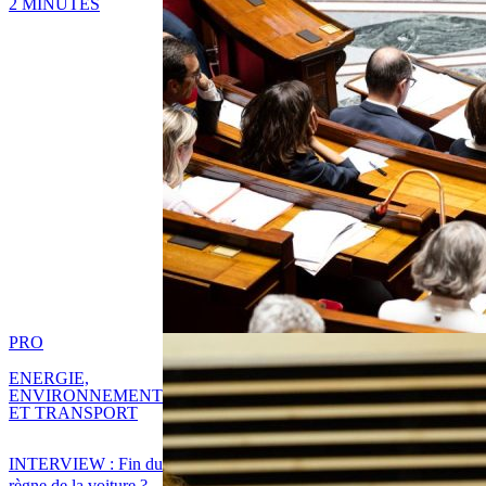
2 MINUTES
PRO
ENERGIE,
ENVIRONNEMENT
ET TRANSPORT
INTERVIEW : Fin du
règne de la voiture ?