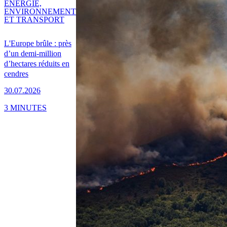
ENERGIE,
ENVIRONNEMENT
ET TRANSPORT
L'Europe brûle : près
d’un demi-million
d’hectares réduits en
cendres
30.07.2026
3 MINUTES