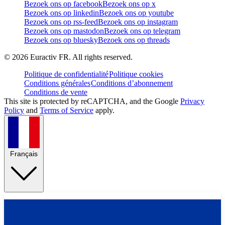
Bezoek ons op facebook
Bezoek ons op x
Bezoek ons op linkedin
Bezoek ons op youtube
Bezoek ons op rss-feed
Bezoek ons op instagram
Bezoek ons op mastodon
Bezoek ons op telegram
Bezoek ons op bluesky
Bezoek ons op threads
©
2026
Euractiv FR. All rights reserved.
Politique de confidentialité
Politique cookies
Conditions générales
Conditions d’abonnement
Conditions de vente
This site is protected by reCAPTCHA, and the Google
Privacy
Policy
and
Terms of Service
apply.
Français