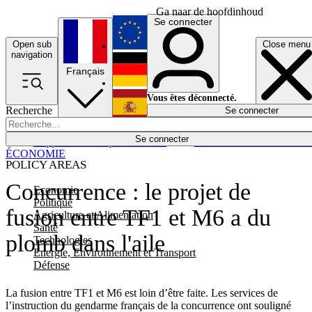
Ga naar de hoofdinhoud
Se connecter
Open sub
Close menu
English
navigation
Français
Deutsch
Vous êtes déconnecté.
Recherche
Se connecter
Español
Lumières éteintes
Se connecter
Rapporteur
Politique
Économie
Newsletters
Evénements
Em
ÉCONOMIE
POLICY AREAS
Concurrence : le projet de
Economie
Politique
fusion entre TF1 et M6 a du
Agriculture et Alimentation
Santé
plomb dans l'aile
Technologies
Energie, Environnement et Transport
Défense
La fusion entre TF1 et M6 est loin d’être faite. Les services de
l’instruction du gendarme français de la concurrence ont souligné