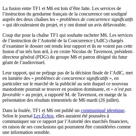
La fusion entre TF1 et M6 est loin d’être faite. Les services de
l’instruction du gendarme français de la concurrence ont souligné
auprès des deux chaînes les «
problèmes de concurrence significatifs
» qui découleraient du projet, et y ont donné un avis défavorable.
Coup dur pour la chaîne TF1 qui souhaite racheter M6. Les services
de l’instruction de l’Autorité de la Concurrence (AdlC) chargés
d’examiner le dossier ont rendu leur rapport et ils ne voient pas cette
fusion d’un très bon œil, à en croire Nicolas de Tavernost, président-
directeur général (PDG) du groupe M6 et patron désigné du futur
géant de l’audiovisuel.
Leur rapport, qui ne préjuge pas de la décision finale de l’AdlC, met
en lumière des «
problèmes de concurrence significatifs
», en
particulier sur le marché de la publicité au sein duquel ce nouveau
mastodonte pourrait se trouver en position dominante, et «
n’est pas
favorable
» au projet, a rapporté M. de Tavernost, en marge de la
présentation des résultats trimestriels de M6 mardi (26 juillet).
Dans la foulée, TF1 et M6 ont publié un
communiqué identique
.
Selon le journal
Les Échos
, elles auraient été poussées à
communiquer sur ce rapport par l’Autorité des marchés financiers,
en raison de ses conclusions qui pourraient être considérées comme
une information sensible.