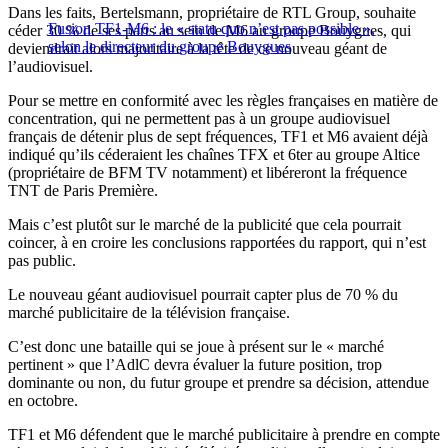
Dans les faits, Bertelsmann, propriétaire de RTL Group, souhaite
Fusion TF1-M6 : le « statu quo n’est pas possible »,
céder 30 % de ses parts au sein de M6 au groupe Bouygues, qui
selon le directeur du groupe Bouygues
deviendrait alors majoritaire à la tête de ce nouveau géant de
l’audiovisuel.
Pour se mettre en conformité avec les règles françaises en matière de
concentration, qui ne permettent pas à un groupe audiovisuel
français de détenir plus de sept fréquences, TF1 et M6 avaient déjà
indiqué qu’ils céderaient les chaînes TFX et 6ter au groupe Altice
(propriétaire de BFM TV notamment) et libéreront la fréquence
TNT de Paris Première.
Mais c’est plutôt sur le marché de la publicité que cela pourrait
coincer, à en croire les conclusions rapportées du rapport, qui n’est
pas public.
Le nouveau géant audiovisuel pourrait capter plus de 70 % du
marché publicitaire de la télévision française.
C’est donc une bataille qui se joue à présent sur le « marché
pertinent » que l’AdlC devra évaluer la future position, trop
dominante ou non, du futur groupe et prendre sa décision, attendue
en octobre.
TF1 et M6 défendent que le marché publicitaire à prendre en compte