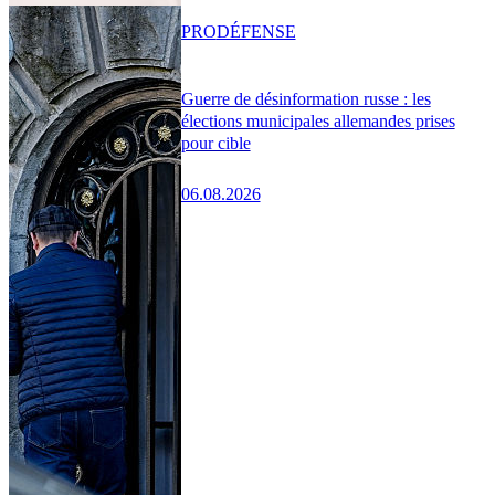
PRO
DÉFENSE
Guerre de désinformation russe : les
élections municipales allemandes prises
pour cible
06.08.2026