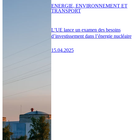
ENERGIE, ENVIRONNEMENT ET
TRANSPORT
L’UE lance un examen des besoins
d’investissement dans l’énergie nucléaire
15.04.2025