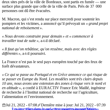
deux sites près de la ville de Bordeaux, sont partis en fumée — une
surface plus grande que celle de la ville de Paris. Près de 37 000
personnes ont dû être évacuées.
M. Macron, qui s’est rendu sur place mercredi pour soutenir les
pompiers et les victimes, a annoncé qu’il prévoyait un
« grand projet
national de reboisement »
.
« Nous devons construire pour demain » et « commencer à
travailler tout de suite »
, a-t-il déclaré.
« Il faut qu’on rebâtisse, qu’on ressème, mais avec des règles
différentes »
, a-t-il poursuivi.
La France n’est pas le seul pays européen touché par des feux de
forêt dévastateurs.
« Ce qui se passe au Portugal et en Grèce annonce ce qui risque de
se passer en Europe du Nord. Les modèles sont très clairs depuis
10 ans, nous avons une extension des zones à risque vers le nord et
en altitude »
, a confié à EURACTIV France Eric Maillé, ingénieur
de recherche à l’Institut national de recherche sur l’agriculture,
l’alimentation et l’environnement.
Jul 21, 2022 - 07:08
Dernière mise à jour: Jul 21, 2022 - 07:39
Les incendies dans le sud-ouest toujours incontrôlables
Energie, Environnement et Transport
Emmanuel Macron