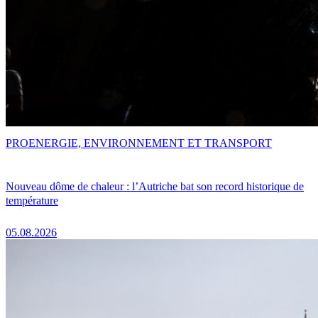
PRO
ENERGIE, ENVIRONNEMENT ET TRANSPORT
Nouveau dôme de chaleur : l’Autriche bat son record historique de
température
05.08.2026