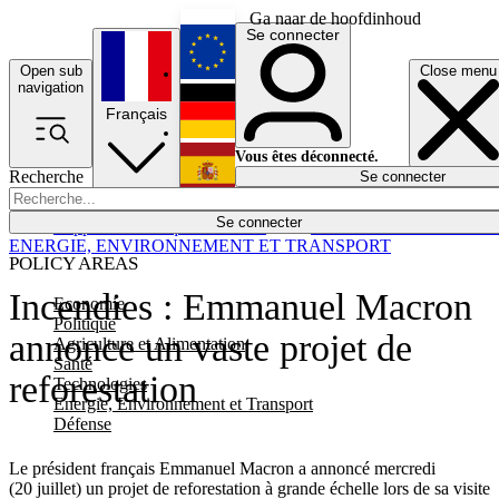
Ga naar de hoofdinhoud
Se connecter
Open sub
Close menu
English
navigation
Français
Deutsch
Vous êtes déconnecté.
Recherche
Se connecter
Español
Lumières éteintes
Se connecter
Rapporteur
Politique
Économie
Newsletters
Evénements
Em
ENERGIE, ENVIRONNEMENT ET TRANSPORT
POLICY AREAS
Incendies : Emmanuel Macron
Economie
Politique
annonce un vaste projet de
Agriculture et Alimentation
Santé
reforestation
Technologies
Energie, Environnement et Transport
Défense
Le président français Emmanuel Macron a annoncé mercredi
(20 juillet) un projet de reforestation à grande échelle lors de sa visite