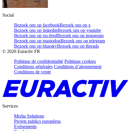
Social
Bezoek ons op facebook
Bezoek ons op x
Bezoek ons op linkedin
Bezoek ons op youtube
Bezoek ons op rss-feed
Bezoek ons op instagram
Bezoek ons op mastodon
Bezoek ons op telegram
Bezoek ons op bluesky
Bezoek ons op threads
©
2026
Euractiv FR
Politique de confidentialité
Politique cookies
Conditions générales
Conditions d’abonnement
Conditions de vente
Services
Media Solutions
Projets publics européens
Evénements