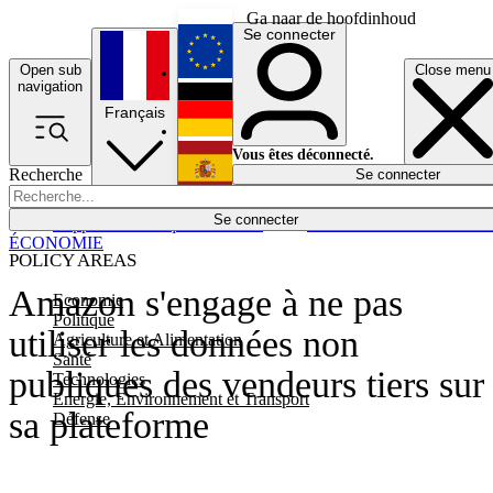
Ga naar de hoofdinhoud
Se connecter
Open sub
Close menu
English
navigation
Français
Deutsch
Vous êtes déconnecté.
Recherche
Se connecter
Español
Lumières éteintes
Se connecter
Rapporteur
Politique
Économie
Newsletters
Evénements
Em
ÉCONOMIE
POLICY AREAS
Amazon s'engage à ne pas
Economie
Politique
utiliser les données non
Agriculture et Alimentation
Santé
publiques des vendeurs tiers sur
Technologies
Energie, Environnement et Transport
sa plateforme
Défense