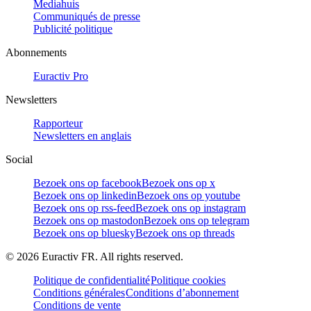
Mediahuis
Communiqués de presse
Publicité politique
Abonnements
Euractiv Pro
Newsletters
Rapporteur
Newsletters en anglais
Social
Bezoek ons op facebook
Bezoek ons op x
Bezoek ons op linkedin
Bezoek ons op youtube
Bezoek ons op rss-feed
Bezoek ons op instagram
Bezoek ons op mastodon
Bezoek ons op telegram
Bezoek ons op bluesky
Bezoek ons op threads
©
2026
Euractiv FR. All rights reserved.
Politique de confidentialité
Politique cookies
Conditions générales
Conditions d’abonnement
Conditions de vente