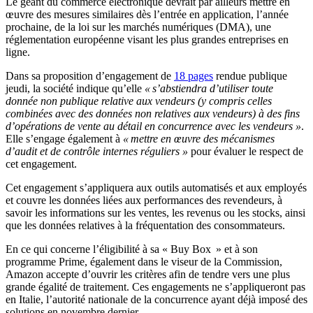
Le géant du commerce électronique devrait par ailleurs mettre en
œuvre des mesures similaires dès l’entrée en application, l’année
prochaine, de la loi sur les marchés numériques (DMA), une
réglementation européenne visant les plus grandes entreprises en
ligne.
Dans sa proposition d’engagement de
18 pages
rendue publique
jeudi, la société indique qu’elle
« s’abstiendra d’utiliser toute
donnée non publique relative aux vendeurs (y compris celles
combinées avec des données non relatives aux vendeurs) à des fins
d’opérations de vente au détail en concurrence avec les vendeurs »
.
Elle s’engage également à
« mettre en œuvre des mécanismes
d’audit et de contrôle internes réguliers »
pour évaluer le respect de
cet engagement.
Cet engagement s’appliquera aux outils automatisés et aux employés
et couvre les données liées aux performances des revendeurs, à
savoir les informations sur les ventes, les revenus ou les stocks, ainsi
que les données relatives à la fréquentation des consommateurs.
En ce qui concerne l’éligibilité à sa « Buy Box » et à son
programme Prime, également dans le viseur de la Commission,
Amazon accepte d’ouvrir les critères afin de tendre vers une plus
grande égalité de traitement. Ces engagements ne s’appliqueront pas
en Italie, l’autorité nationale de la concurrence ayant déjà imposé des
solutions en novembre dernier.