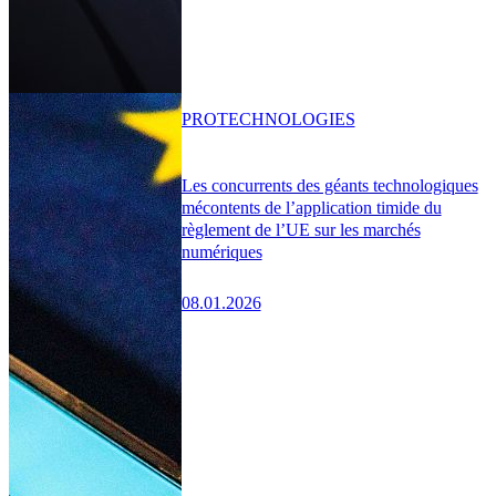
PRO
TECHNOLOGIES
Les concurrents des géants technologiques
mécontents de l’application timide du
règlement de l’UE sur les marchés
numériques
08.01.2026