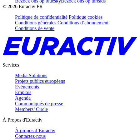
Bezoek ons op bluesky
Bezoek ons op threads
©
2026
Euractiv FR
Politique de confidentialité
Politique cookies
Conditions générales
Conditions d’abonnement
Conditions de vente
Services
Media Solutions
Projets publics européens
Evénements
Emplois
Agenda
Communiqués de presse
Members’ Circle
À Propos d'Euractiv
À propos d’Euractiv
Contactez-nous