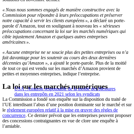
« Nous nous sommes engagés de manière constructive avec la
Commission pour répondre à leurs préoccupations et préserver
notre capacité à servir les clients européens »
, a déclaré un porte-
parole d’Amazon, tout en soulignant à nouveau les
« sérieuses
préoccupations concernant la loi sur les marchés numériques qui
cible injustement Amazon et quelques autres entreprises
américaines »
.
« Aucune entreprise ne se soucie plus des petites entreprises ou n’a
fait davantage pour les soutenir au cours des deux dernières
décennies qu’Amazon »
, a ajouté le porte-parole. Plus de la moitié
de tout ce qui est vendu sur les marchés d’Amazon provient de
petites et moyennes entreprises, indique l’entreprise.
La loi sur les marchés numériques
USA : Amazon responsable de la moitié des blessures
dans les entrepôts en 2021 selon les syndicats
La Commission a fondé son enquête sur la disposition du traité de
l’UE interdisant l’abus d’une position dominante sur le marché et sur
le
règlement européen relatif à la mise en œuvre des règles de
concurrence
. Ce dernier prévoit que les entreprises peuvent proposer
des concessions contraignantes en vue de clore une enquête à
l’amiable.