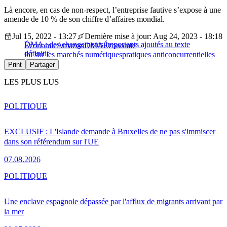
Là encore, en cas de non-respect, l’entreprise fautive s’expose à une
amende de 10 % de son chiffre d’affaires mondial.
Jul 15, 2022 - 13:27
Dernière mise à jour: Aug 24, 2023 - 18:18
DMA : des changements importants ajoutés au texte
Économie
Amazon
DMA
Économie
définitif
loi sur les marchés numériques
pratiques anticoncurrentielles
Print
Partager
LES PLUS LUS
POLITIQUE
EXCLUSIF : L'Islande demande à Bruxelles de ne pas s'immiscer
dans son référendum sur l'UE
07.08.2026
POLITIQUE
Une enclave espagnole dépassée par l'afflux de migrants arrivant par
la mer