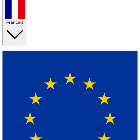
Français