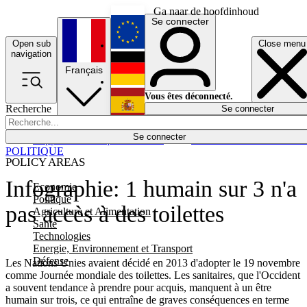
Ga naar de hoofdinhoud
Se connecter
Open sub
Close menu
English
navigation
Français
Deutsch
Vous êtes déconnecté.
Recherche
Se connecter
Español
Lumières éteintes
Se connecter
Rapporteur
Politique
Économie
Newsletters
Evénements
Em
POLITIQUE
POLICY AREAS
Infographie: 1 humain sur 3 n'a
Economie
Politique
pas accès à des toilettes
Agriculture et Alimentation
Santé
Technologies
Energie, Environnement et Transport
Défense
Les Nations Unies avaient décidé en 2013 d'adopter le 19 novembre
comme Journée mondiale des toilettes. Les sanitaires, que l'Occident
a souvent tendance à prendre pour acquis, manquent à un être
humain sur trois, ce qui entraîne de graves conséquences en terme