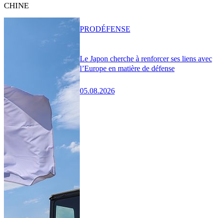
CHINE
PRO
DÉFENSE
Le Japon cherche à renforcer ses liens avec
l’Europe en matière de défense
05.08.2026