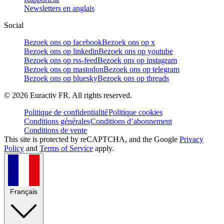
Newsletters en anglais
Social
Bezoek ons op facebook
Bezoek ons op x
Bezoek ons op linkedin
Bezoek ons op youtube
Bezoek ons op rss-feed
Bezoek ons op instagram
Bezoek ons op mastodon
Bezoek ons op telegram
Bezoek ons op bluesky
Bezoek ons op threads
©
2026
Euractiv FR. All rights reserved.
Politique de confidentialité
Politique cookies
Conditions générales
Conditions d’abonnement
Conditions de vente
This site is protected by reCAPTCHA, and the Google
Privacy
Policy
and
Terms of Service
apply.
Français