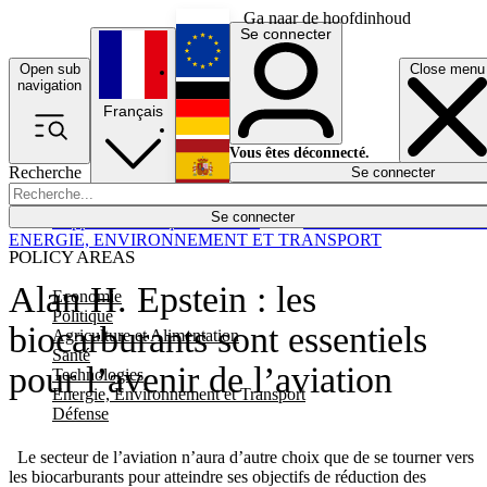
Ga naar de hoofdinhoud
Se connecter
Open sub
Close menu
English
navigation
Français
Deutsch
Vous êtes déconnecté.
Recherche
Se connecter
Español
Lumières éteintes
Se connecter
Rapporteur
Politique
Économie
Newsletters
Evénements
Em
ENERGIE, ENVIRONNEMENT ET TRANSPORT
POLICY AREAS
Alan H. Epstein : les
Economie
Politique
biocarburants sont essentiels
Agriculture et Alimentation
Santé
pour l’avenir de l’aviation
Technologies
Energie, Environnement et Transport
Défense
Le secteur de l’aviation n’aura d’autre choix que de se tourner vers
les biocarburants pour atteindre ses objectifs de réduction des