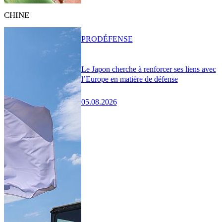
CHINE
PRO
DÉFENSE
Le Japon cherche à renforcer ses liens avec
l’Europe en matière de défense
05.08.2026