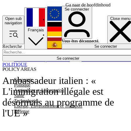
Ga naar de hoofdinhoud
Se connecter
Open sub
Close menu
English
navigation
Français
Deutsch
Vous êtes déconnecté.
Recherche
Se connecter
Español
Lumières éteintes
Se connecter
Rapporteur
Politique
Économie
Newsletters
Evénements
Em
POLITIQUE
POLICY AREAS
Ambassadeur italien : «
Economie
Politique
L'immigration illégale est
Agriculture et Alimentation
Santé
désormais au programme de
Technologies
Energie, Environnement et Transport
l'UE »
Défense