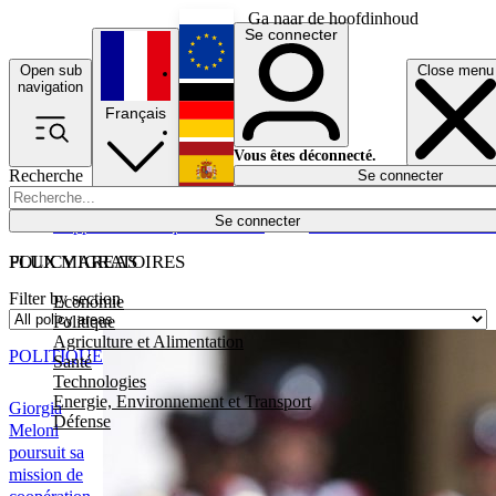
Ga naar de hoofdinhoud
Se connecter
Open sub
Close menu
English
navigation
Français
Deutsch
Vous êtes déconnecté.
Recherche
Se connecter
Español
Lumières éteintes
Se connecter
Rapporteur
Politique
Économie
Newsletters
Evénements
Em
POLICY AREAS
FLUX MIGRATOIRES
Filter by section
Economie
Politique
Agriculture et Alimentation
POLITIQUE
Santé
Technologies
Energie, Environnement et Transport
Giorgia
Défense
Meloni
poursuit sa
mission de