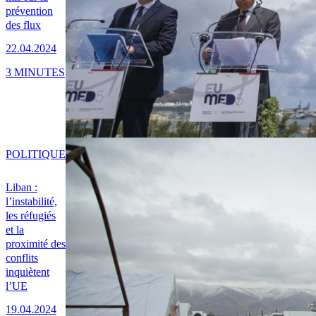
prévention
des flux
22.04.2024
3 MINUTES
POLITIQUE
Liban :
l’instabilité,
les réfugiés
et la
proximité des
conflits
inquiètent
l’UE
19.04.2024