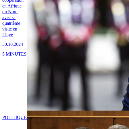
coopération
en Afrique
du Nord
avec sa
quatrième
visite en
Libye
30.10.2024
5 MINUTES
POLITIQUE