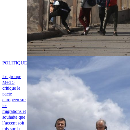
POLITIQUE
Le groupe
Med-5
critique le
pacte
européen sur
les
migrations et
souhaite que
l’accent soit
mis sur la