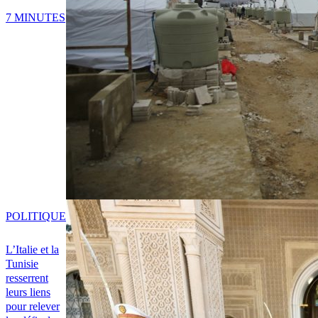
7 MINUTES
POLITIQUE
L’Italie et la
Tunisie
resserrent
leurs liens
pour relever