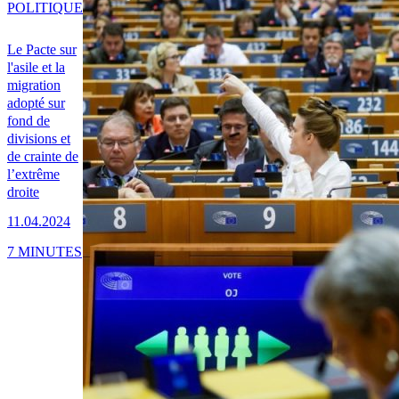
POLITIQUE
Le Pacte sur
l'asile et la
migration
adopté sur
fond de
divisions et
de crainte de
l’extrême
droite
11.04.2024
7 MINUTES