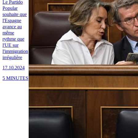
Le Partido
Popular
souhaite que
l'Espagne
avance au
même
rythme que
l'UE sur
l'immigration
irrégulière
17.10.2024
5 MINUTES