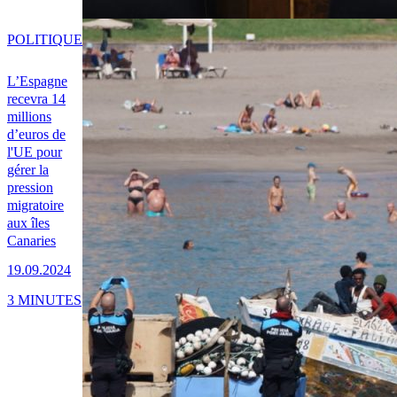
POLITIQUE
L’Espagne
recevra 14
millions
d’euros de
l'UE pour
gérer la
pression
migratoire
aux îles
Canaries
19.09.2024
3 MINUTES