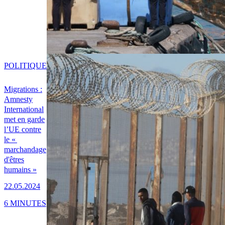
POLITIQUE
Migrations :
Amnesty
International
met en garde
l’UE contre
le «
marchandage
d'êtres
humains »
22.05.2024
6 MINUTES