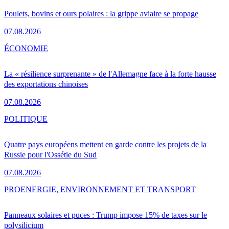
Poulets, bovins et ours polaires : la grippe aviaire se propage
07.08.2026
ÉCONOMIE
La « résilience surprenante » de l'Allemagne face à la forte hausse
des exportations chinoises
07.08.2026
POLITIQUE
Quatre pays européens mettent en garde contre les projets de la
Russie pour l'Ossétie du Sud
07.08.2026
PRO
ENERGIE, ENVIRONNEMENT ET TRANSPORT
Panneaux solaires et puces : Trump impose 15% de taxes sur le
polysilicium