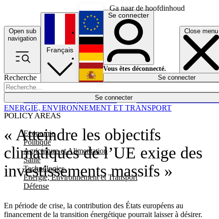
Ga naar de hoofdinhoud
Se connecter
Open sub
Close menu
English
navigation
Français
Deutsch
Vous êtes déconnecté.
Recherche
Se connecter
Español
Lumières éteintes
Se connecter
Rapporteur
Politique
Économie
Newsletters
Evénements
Em
ENERGIE, ENVIRONNEMENT ET TRANSPORT
POLICY AREAS
« Atteindre les objectifs
Economie
Politique
climatiques de l’UE exige des
Agriculture et Alimentation
Santé
investissements massifs »
Technologies
Energie, Environnement et Transport
Défense
En période de crise, la contribution des États européens au
financement de la transition énergétique pourrait laisser à désirer.