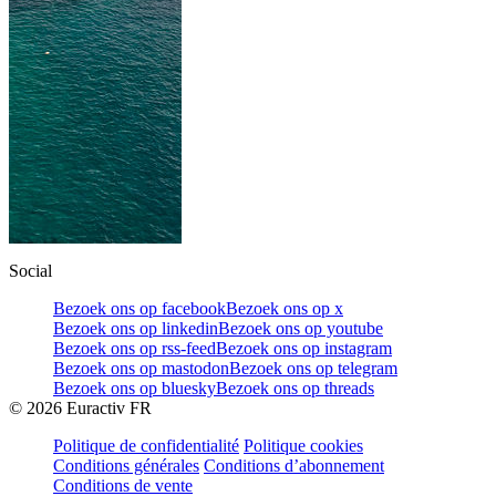
Social
Bezoek ons op facebook
Bezoek ons op x
Bezoek ons op linkedin
Bezoek ons op youtube
Bezoek ons op rss-feed
Bezoek ons op instagram
Bezoek ons op mastodon
Bezoek ons op telegram
Bezoek ons op bluesky
Bezoek ons op threads
©
2026
Euractiv FR
Politique de confidentialité
Politique cookies
Conditions générales
Conditions d’abonnement
Conditions de vente