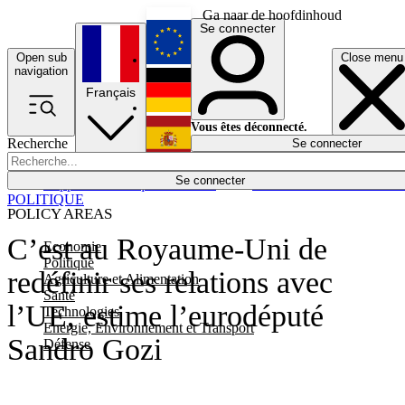
Ga naar de hoofdinhoud
Se connecter
Open sub
Close menu
English
navigation
Français
Deutsch
Vous êtes déconnecté.
Recherche
Se connecter
Español
Lumières éteintes
Se connecter
Rapporteur
Politique
Économie
Newsletters
Evénements
Em
POLITIQUE
POLICY AREAS
C’est au Royaume-Uni de
Economie
Politique
redéfinir ses relations avec
Agriculture et Alimentation
Santé
l’UE, estime l’eurodéputé
Technologies
Energie, Environnement et Transport
Sandro Gozi
Défense