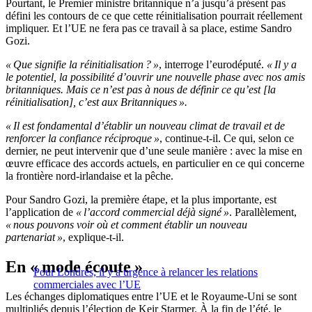
Pourtant, le Premier ministre britannique n’a jusqu’à présent pas
défini les contours de ce que cette réinitialisation pourrait réellement
impliquer. Et l’UE ne fera pas ce travail à sa place, estime Sandro
Gozi.
« Que signifie la réinitialisation ? »
, interroge l’eurodéputé.
« Il y a
le potentiel, la possibilité d’ouvrir une nouvelle phase avec nos amis
britanniques. Mais ce n’est pas à nous de définir ce qu’est [la
réinitialisation], c’est aux Britanniques ».
« Il est fondamental d’établir un nouveau climat de travail et de
renforcer la confiance réciproque »
, continue-t-il. Ce qui, selon ce
dernier, ne peut intervenir que d’une seule manière : avec la mise en
œuvre efficace des accords actuels, en particulier en ce qui concerne
la frontière nord-irlandaise et la pêche.
Pour Sandro Gozi, la première étape, et la plus importante, est
l’application de
« l’accord commercial déjà signé »
. Parallèlement,
« nous pouvons voir où et comment établir un nouveau
partenariat »
, explique-t-il.
En « mode écoute »
Pour Londres, il y a urgence à relancer les relations
commerciales avec l’UE
Les échanges diplomatiques entre l’UE et le Royaume-Uni se sont
multipliés depuis l’élection de Keir Starmer. À la fin de l’été, le