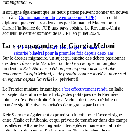
l’immigration ».
Il souligne également que les deux parties peuvent donner un nouvel
élan à la
Communauté politique européenne (CPE)
— un outil
diplomatique créé il y a deux ans par Emmanuel Macron pour
élargir l’influence de l’UE aux pays voisins. Le Royaume-Uni a
accueilli le dernier sommet de la CPE en juillet 2024.
La « propagande » de Giorgia Meloni
L’UE et le Royaume-Uni envisagent un pacte de
sécurité bilatéral pour la première fois depuis deux ans
Sur le dossier migratoire, un sujet qui suscite des débats passionnés
des deux côtés de la Manche, Sandro Gozi adopte un ton plus
prudent :
« Keir Starmer a été un peu trop enthousiaste d’aller
rencontrer Giorgia Meloni, et de prendre comme modèle un accord
en vigueur depuis [la veille] »
, prévient-il.
Le Premier ministre britannique
s’est effectivement rendu
en Italie
en septembre, afin de faire l’éloge des politiques de la Première
ministre d’extrême droite Giorgia Meloni destinées à réduire de
manière significative les arrivées de migrants par la mer.
Keir Starmer a également exprimé son intérêt pour l’accord signé
entre l’Italie et l’Albanie, et qui prévoit de transférer dans des camps
installés en Albanie les migrants interceptés en haute mer, afin de
traiter leurs demandes d’asile avant qu’ils ne touchent le sol