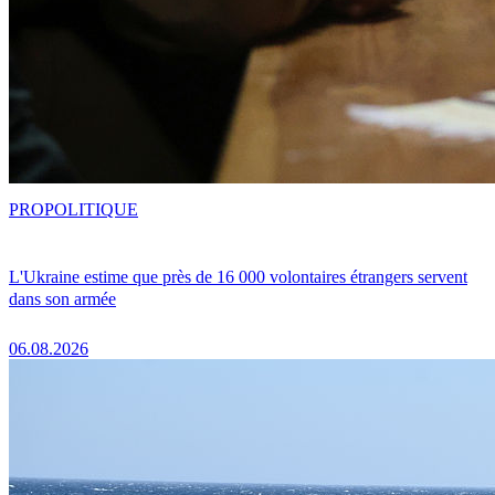
PRO
POLITIQUE
L'Ukraine estime que près de 16 000 volontaires étrangers servent
dans son armée
06.08.2026