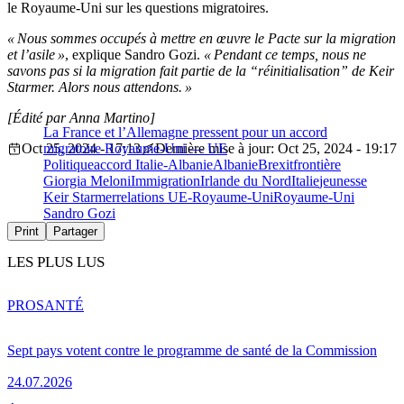
le Royaume-Uni sur les questions migratoires.
« Nous sommes occupés à mettre en œuvre le Pacte sur la migration
et l’asile »
, explique Sandro Gozi.
« Pendant ce temps, nous ne
savons pas si la migration fait partie de la “réinitialisation” de Keir
Starmer. Alors nous attendons. »
[Édité par Anna Martino]
La France et l’Allemagne pressent pour un accord
Oct 25, 2024 - 17:13
migratoire Royaume-Uni — UE
Dernière mise à jour: Oct 25, 2024 - 19:17
Politique
accord Italie-Albanie
Albanie
Brexit
frontière
Giorgia Meloni
Immigration
Irlande du Nord
Italie
jeunesse
Keir Starmer
relations UE-Royaume-Uni
Royaume-Uni
Sandro Gozi
Print
Partager
LES PLUS LUS
PRO
SANTÉ
Sept pays votent contre le programme de santé de la Commission
24.07.2026