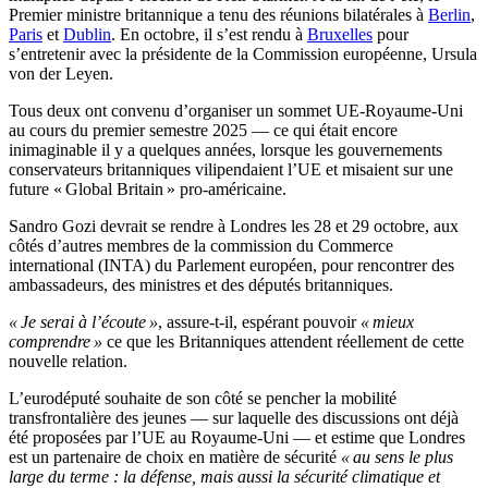
Premier ministre britannique a tenu des réunions bilatérales à
Berlin
,
Paris
et
Dublin
. En octobre, il s’est rendu à
Bruxelles
pour
s’entretenir avec la présidente de la Commission européenne, Ursula
von der Leyen.
Tous deux ont convenu d’organiser un sommet UE-Royaume-Uni
au cours du premier semestre 2025 — ce qui était encore
inimaginable il y a quelques années, lorsque les gouvernements
conservateurs britanniques vilipendaient l’UE et misaient sur une
future « Global Britain » pro-américaine.
Sandro Gozi devrait se rendre à Londres les 28 et 29 octobre, aux
côtés d’autres membres de la commission du Commerce
international (INTA) du Parlement européen, pour rencontrer des
ambassadeurs, des ministres et des députés britanniques.
« Je serai à l’écoute »
, assure-t-il, espérant pouvoir
« mieux
comprendre »
ce que les Britanniques attendent réellement de cette
nouvelle relation.
L’eurodéputé souhaite de son côté se pencher la mobilité
transfrontalière des jeunes — sur laquelle des discussions ont déjà
été proposées par l’UE au Royaume-Uni — et estime que Londres
est un partenaire de choix en matière de sécurité
« au sens le plus
large du terme : la défense, mais aussi la sécurité climatique et