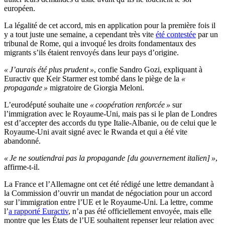
européen.
La légalité de cet accord, mis en application pour la première fois il
y a tout juste une semaine, a cependant très vite
été contestée
par un
tribunal de Rome, qui a invoqué les droits fondamentaux des
migrants s’ils étaient renvoyés dans leur pays d’origine.
« J’aurais été plus prudent »
, confie Sandro Gozi, expliquant à
Euractiv que Keir Starmer est tombé dans le piège de la
«
propagande »
migratoire de Giorgia Meloni.
L’eurodéputé souhaite une
« coopération renforcée »
sur
l’immigration avec le Royaume-Uni, mais pas si le plan de Londres
est d’accepter des accords du type Italie-Albanie, ou de celui que le
Royaume-Uni avait signé avec le Rwanda et qui a été vite
abandonné.
« Je ne soutiendrai pas la propagande [du gouvernement italien] »
,
affirme-t-il.
La France et l’Allemagne ont cet été rédigé une lettre demandant à
la Commission d’ouvrir un mandat de négociation pour un accord
sur l’immigration entre l’UE et le Royaume-Uni. La lettre, comme
l’
a rapporté Euractiv
, n’a pas été officiellement envoyée, mais elle
montre que les États de l’UE souhaitent repenser leur relation avec