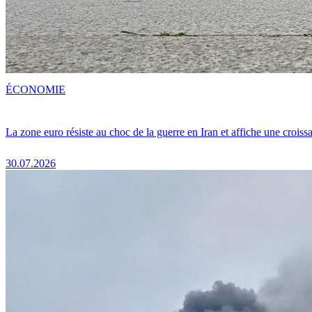
ÉCONOMIE
La zone euro résiste au choc de la guerre en Iran et affiche une crois
30.07.2026