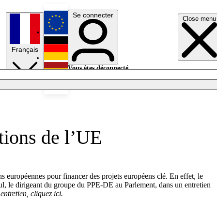
Se connecter
Close menu
English
Français
Deutsch
Vous êtes déconnecté.
Se connecter
Español
Lumières éteintes
ations de l’UE
ns européennes pour financer des projets européens clé. En effet, le
ul, le dirigeant du groupe du PPE-DE au Parlement, dans un entretien
ntretien, cliquez ici.