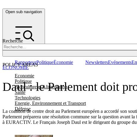
Open sub navigation
Recherche
Rapporteur
Politique
Économie
Newsletters
Evénements
Em
POLICY AREAS
ÉCONOMIE
Economie
Politique
Daul : le Parlement doit pr
Agriculture et Alimentation
Santé
Technologies
Energie, Environnement et Transport
Défense
La coalition de centre droit au Parlement européen a accordé son souti
Parlement préparera une résolution commune sur la question avant la 
à EURACTIV. Le Français Joseph Daul est le dirigeant du groupe 