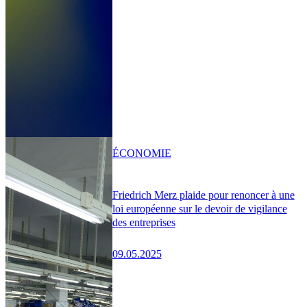
ÉCONOMIE
Friedrich Merz plaide pour renoncer à une
loi européenne sur le devoir de vigilance
des entreprises
09.05.2025