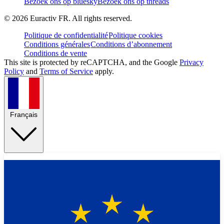
Bezoek ons op bluesky
Bezoek ons op threads
©
2026
Euractiv FR. All rights reserved.
Politique de confidentialité
Politique cookies
Conditions générales
Conditions d’abonnement
Conditions de vente
This site is protected by reCAPTCHA, and the Google
Privacy
Policy
and
Terms of Service
apply.
Français