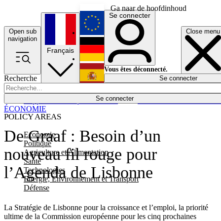
Ga naar de hoofdinhoud
Se connecter
Open sub
Close menu
English
navigation
Français
Deutsch
Vous êtes déconnecté.
Recherche
Se connecter
Español
Lumières éteintes
Se connecter
Rapporteur
Politique
Économie
Newsletters
Evénements
Em
ÉCONOMIE
POLICY AREAS
De Graaf : Besoin d’un
Economie
Politique
nouveau fil rouge pour
Agriculture et Alimentation
Santé
l’Agenda de Lisbonne
Technologies
Energie, Environnement et Transport
Défense
La Stratégie de Lisbonne pour la croissance et l’emploi, la priorité
ultime de la Commission européenne pour les cinq prochaines