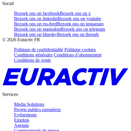
Social
Bezoek ons op facebook
Bezoek ons op x
Bezoek ons op linkedin
Bezoek ons op youtube
Bezoek ons op rss-feed
Bezoek ons op instagram
Bezoek ons op mastodon
Bezoek ons op telegram
Bezoek ons op bluesky
Bezoek ons op threads
©
2026
Euractiv FR
Politique de confidentialité
Politique cookies
Conditions générales
Conditions d’abonnement
Conditions de vente
Services
Media Solutions
Projets publics européens
Evénements
Emplois
Agenda
Communiqués de presse