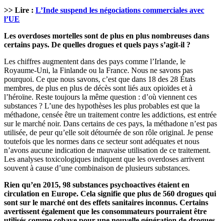
>> Lire :
L’Inde suspend les négociations commerciales avec
l’UE
Les overdoses mortelles sont de plus en plus nombreuses dans
certains pays. De quelles drogues et quels pays s’agit-il ?
Les chiffres augmentent dans des pays comme l’Irlande, le
Royaume-Uni, la Finlande ou la France. Nous ne savons pas
pourquoi. Ce que nous savons, c’est que dans 18 des 28 États
membres, de plus en plus de décès sont liés aux opioïdes et à
l’héroïne. Reste toujours la même question : d’où viennent ces
substances ? L’une des hypothèses les plus probables est que la
méthadone, censée être un traitement contre les addictions, est entrée
sur le marché noir. Dans certains de ces pays, la méthadone n’est pas
utilisée, de peur qu’elle soit détournée de son rôle original. Je pense
toutefois que les normes dans ce secteur sont adéquates et nous
n’avons aucune indication de mauvaise utilisation de ce traitement.
Les analyses toxicologiques indiquent que les overdoses arrivent
souvent à cause d’une combinaison de plusieurs substances.
Rien qu’en 2015, 98 substances psychoactives étaient en
circulation en Europe. Cela signifie que plus de 560 drogues qui
sont sur le marché ont des effets sanitaires inconnus. Certains
avertissent également que les consommateurs pourraient être
utilisés comme cobaye pour une nouvelle génération de drogues