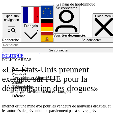
Ga naar de hoofdinhoud
Se connecter
Open sub
Close menu
English
navigation
Français
Deutsch
Vous êtes déconnecté.
Recherche
Se connecter
Español
Lumières éteintes
Se connecter
Rapporteur
Politique
Économie
Newsletters
Evénements
Em
POLITIQUE
POLICY AREAS
«Les États-Unis prennent
Economie
Politique
exemple sur l'UE pour la
Agriculture et Alimentation
Santé
dépénalisation des drogues»
Technologies
Energie, Environnement et Transport
Défense
Internet est une mine d'or pour les vendeurs de nouvelles drogues, et
les autorités de prévention ne parviennent pas à suivre, prévient