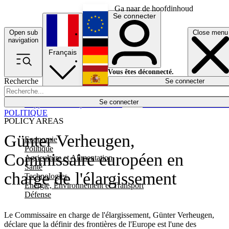
Ga naar de hoofdinhoud
Se connecter
Open sub
Close menu
English
navigation
Français
Deutsch
Vous êtes déconnecté.
Recherche
Se connecter
Español
Lumières éteintes
Se connecter
Rapporteur
Politique
Économie
Newsletters
Evénements
Em
POLITIQUE
POLICY AREAS
Günter Verheugen,
Economie
Politique
Commissaire européen en
Agriculture et Alimentation
Santé
charge de l'élargissement
Technologies
Energie, Environnement et Transport
Défense
Le Commissaire en charge de l'élargissement, Günter Verheugen,
déclare que la définir des frontières de l'Europe est l'une des