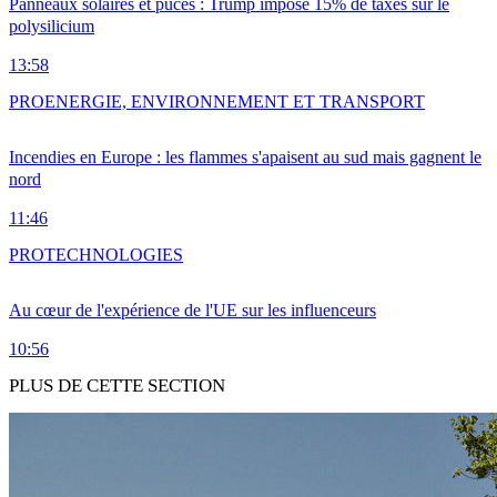
Panneaux solaires et puces : Trump impose 15% de taxes sur le
polysilicium
13:58
PRO
ENERGIE, ENVIRONNEMENT ET TRANSPORT
Incendies en Europe : les flammes s'apaisent au sud mais gagnent le
nord
11:46
PRO
TECHNOLOGIES
Au cœur de l'expérience de l'UE sur les influenceurs
10:56
PLUS DE CETTE SECTION