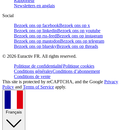
Rapporteur
Newsletters en anglais
Social
Bezoek ons op facebook
Bezoek ons op x
Bezoek ons op linkedin
Bezoek ons op youtube
Bezoek ons op rss-feed
Bezoek ons op instagram
Bezoek ons op mastodon
Bezoek ons op telegram
Bezoek ons op bluesky
Bezoek ons op threads
©
2026
Euractiv FR. All rights reserved.
Politique de confidentialité
Politique cookies
Conditions générales
Conditions d’abonnement
Conditions de vente
This site is protected by reCAPTCHA, and the Google
Privacy
Policy
and
Terms of Service
apply.
Français