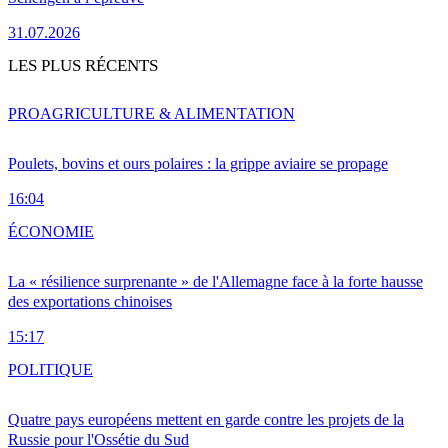
31.07.2026
LES PLUS RÉCENTS
PRO
AGRICULTURE & ALIMENTATION
Poulets, bovins et ours polaires : la grippe aviaire se propage
16:04
ÉCONOMIE
La « résilience surprenante » de l'Allemagne face à la forte hausse
des exportations chinoises
15:17
POLITIQUE
Quatre pays européens mettent en garde contre les projets de la
Russie pour l'Ossétie du Sud