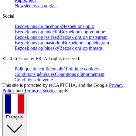
Rapporteur
Newsletters en anglais
Social
Bezoek ons op facebook
Bezoek ons op x
Bezoek ons op linkedin
Bezoek ons op youtube
Bezoek ons op rss-feed
Bezoek ons op instagram
Bezoek ons op mastodon
Bezoek ons op telegram
Bezoek ons op bluesky
Bezoek ons op threads
©
2026
Euractiv FR. All rights reserved.
Politique de confidentialité
Politique cookies
Conditions générales
Conditions d’abonnement
Conditions de vente
This site is protected by reCAPTCHA, and the Google
Privacy
Policy
and
Terms of Service
apply.
Français