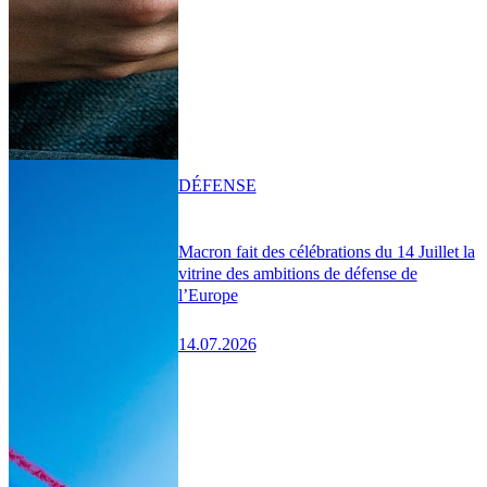
DÉFENSE
Macron fait des célébrations du 14 Juillet la
vitrine des ambitions de défense de
l’Europe
14.07.2026