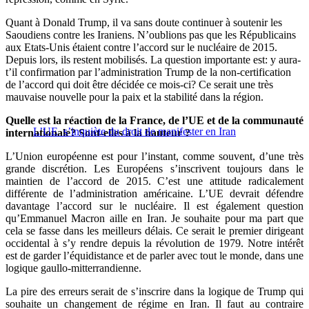
Quant à Donald Trump, il va sans doute continuer à soutenir les
Saoudiens contre les Iraniens. N’oublions pas que les Républicains
aux Etats-Unis étaient contre l’accord sur le nucléaire de 2015.
Depuis lors, ils restent mobilisés. La question importante est: y aura-
t’il confirmation par l’administration Trump de la non-certification
de l’accord qui doit être décidée ce mois-ci? Ce serait une très
mauvaise nouvelle pour la paix et la stabilité dans la région.
Quelle est la réaction de la France, de l’UE et de la communauté
L’UE s’inquiète du droit de manifester en Iran
internationale? Sont-elles à la hauteur ?
L’Union européenne est pour l’instant, comme souvent, d’une très
grande discrétion. Les Européens s’inscrivent toujours dans le
maintien de l’accord de 2015. C’est une attitude radicalement
différente de l’administration américaine. L’UE devrait défendre
davantage l’accord sur le nucléaire. Il est également question
qu’Emmanuel Macron aille en Iran. Je souhaite pour ma part que
cela se fasse dans les meilleurs délais. Ce serait le premier dirigeant
occidental à s’y rendre depuis la révolution de 1979. Notre intérêt
est de garder l’équidistance et de parler avec tout le monde, dans une
logique gaullo-mitterrandienne.
La pire des erreurs serait de s’inscrire dans la logique de Trump qui
souhaite un changement de régime en Iran. Il faut au contraire