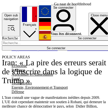
Ga naar de hoofdinhoud
Se connecter
Open sub
Close menu
English
navigation
Français
Deutsch
Vous êtes déconnecté.
Recherche
Se connecter
Español
Lumières éteintes
Se connecter
Rapporteur
Politique
Économie
Newsletters
Evénements
Em
POLICY AREAS
Iran: « La pire des erreurs serait
Economie
de s'inscrire dans la logique de
Politique
Agriculture et Alimentation
Trump »
Santé
Technologies
Energie, Environnement et Transport
Défense
L'Iran connaît une vague de manifestations inédites depuis 2009.
L'UE doit cependant maintenir son soutien à Rohani, qui demeure la
meilleure chance de démocratiser le pays, selon Didier Billion,