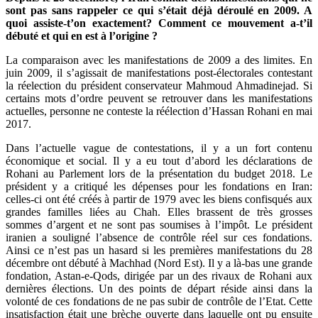
sont pas sans rappeler ce qui s’était déjà déroulé en 2009. A
quoi assiste-t’on exactement? Comment ce mouvement a-t’il
débuté et qui en est à l’origine ?
La comparaison avec les manifestations de 2009 a des limites. En
juin 2009, il s’agissait de manifestations post-électorales contestant
la réelection du président conservateur Mahmoud Ahmadinejad. Si
certains mots d’ordre peuvent se retrouver dans les manifestations
actuelles, personne ne conteste la réélection d’Hassan Rohani en mai
2017.
Dans l’actuelle vague de contestations, il y a un fort contenu
économique et social. Il y a eu tout d’abord les déclarations de
Rohani au Parlement lors de la présentation du budget 2018. Le
président y a critiqué les dépenses pour les fondations en Iran:
celles-ci ont été créés à partir de 1979 avec les biens confisqués aux
grandes familles liées au Chah. Elles brassent de très grosses
sommes d’argent et ne sont pas soumises à l’impôt. Le président
iranien a souligné l’absence de contrôle réel sur ces fondations.
Ainsi ce n’est pas un hasard si les premières manifestations du 28
décembre ont débuté à Machhad (Nord Est). Il y a là-bas une grande
fondation, Astan-e-Qods, dirigée par un des rivaux de Rohani aux
dernières élections. Un des points de départ réside ainsi dans la
volonté de ces fondations de ne pas subir de contrôle de l’Etat. Cette
insatisfaction était une brèche ouverte dans laquelle ont pu ensuite