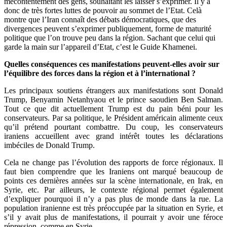
mécontentement des gens, souhaitant les laisser s’exprimer. Il y a
donc de très fortes luttes de pouvoir au sommet de l’Etat. Celà
montre que l’Iran connaît des débats démocratiques, que des
divergences peuvent s’exprimer publiquement, forme de maturité
politique que l’on trouve peu dans la région. Sachant que celui qui
garde la main sur l’appareil d’Etat, c’est le Guide Khamenei.
Quelles conséquences ces manifestations peuvent-elles avoir sur
l’équilibre des forces dans la région et à l’international ?
Les principaux soutiens étrangers aux manifestations sont Donald
Trump, Benyamin Netanhyaou et le prince saoudien Ben Salman.
Tout ce que dit actuellement Trump est du pain béni pour les
conservateurs. Par sa politique, le Président américain alimente ceux
qu’il prétend pourtant combattre. Du coup, les conservateurs
iraniens accueillent avec grand intérêt toutes les déclarations
imbéciles de Donald Trump.
Cela ne change pas l’évolution des rapports de force régionaux. Il
faut bien comprendre que les Iraniens ont marqué beaucoup de
points ces dernières années sur la scène internationale, en Irak, en
Syrie, etc. Par ailleurs, le contexte régional permet également
d’expliquer pourquoi il n’y a pas plus de monde dans la rue. La
population iranienne est très préoccupée par la situation en Syrie, et
s’il y avait plus de manifestations, il pourrait y avoir une féroce
répression, comme en Syrie.