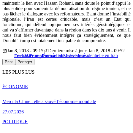
maintenir le lien avec Hassan Rohani, sans doute le point d’appui le
plus solide pour soutenir la démocratisation du régime iranien, et ne
pas lâcher le dialogue avec les réformateurs. Etant donné l’instabilité
régionale, l’Iran est certes criticable, mais c’est un Etat qui
fonctionne, qui défend logiquement ses intérêts géostratégiques et
qui va s’affirmer davantage dans la région dans les dix ans à venir. Il
nous faut bien évidemment intégrer ça stratégiquement, ce que
Donald Trump est totalement incapable de comprendre.
Jan 8, 2018 - 09:15
Dernière mise à jour: Jan 8, 2018 - 09:52
Le dossier nucléaire à l’aune de la présidentielle en Iran
Donald Trump
Emmanuel Macron
Iran
Print
Partager
LES PLUS LUS
ÉCONOMIE
Merci la Chine : elle a sauvé l’économie mondiale
27.07.2026
POLITIQUE