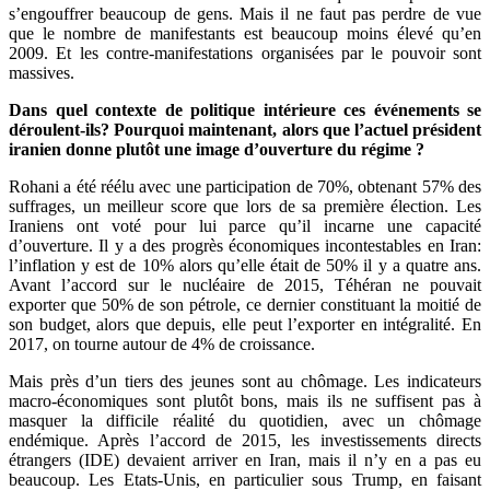
s’engouffrer beaucoup de gens. Mais il ne faut pas perdre de vue
que le nombre de manifestants est beaucoup moins élevé qu’en
2009. Et les contre-manifestations organisées par le pouvoir sont
massives.
Dans quel contexte de politique intérieure ces événements se
déroulent-ils? Pourquoi maintenant, alors que l’actuel président
iranien donne plutôt une image d’ouverture du régime ?
Rohani a été réélu avec une participation de 70%, obtenant 57% des
suffrages, un meilleur score que lors de sa première élection. Les
Iraniens ont voté pour lui parce qu’il incarne une capacité
d’ouverture. Il y a des progrès économiques incontestables en Iran:
l’inflation y est de 10% alors qu’elle était de 50% il y a quatre ans.
Avant l’accord sur le nucléaire de 2015, Téhéran ne pouvait
exporter que 50% de son pétrole, ce dernier constituant la moitié de
son budget, alors que depuis, elle peut l’exporter en intégralité. En
2017, on tourne autour de 4% de croissance.
Mais près d’un tiers des jeunes sont au chômage. Les indicateurs
macro-économiques sont plutôt bons, mais ils ne suffisent pas à
masquer la difficile réalité du quotidien, avec un chômage
endémique. Après l’accord de 2015, les investissements directs
étrangers (IDE) devaient arriver en Iran, mais il n’y en a pas eu
beaucoup. Les Etats-Unis, en particulier sous Trump, en faisant