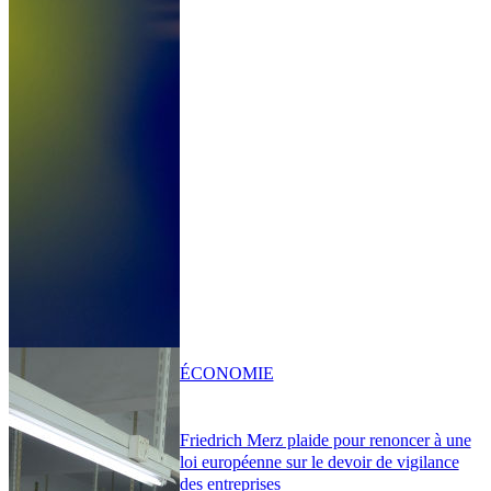
ÉCONOMIE
Friedrich Merz plaide pour renoncer à une
loi européenne sur le devoir de vigilance
des entreprises