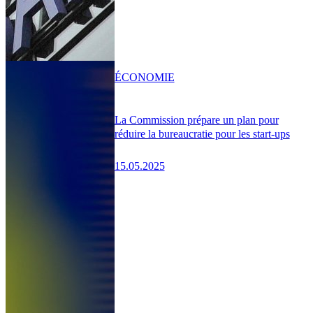
ÉCONOMIE
La Commission prépare un plan pour
réduire la bureaucratie pour les start-ups
15.05.2025