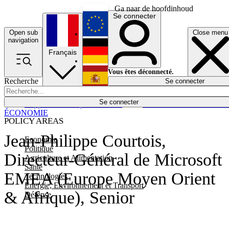
Ga naar de hoofdinhoud
Se connecter
Open sub
Close menu
English
navigation
Français
Deutsch
Vous êtes déconnecté.
Recherche
Se connecter
Español
Lumières éteintes
Se connecter
Rapporteur
Politique
Économie
Newsletters
Evénements
Em
ÉCONOMIE
POLICY AREAS
Jean-Philippe Courtois,
Economie
Politique
Directeur-Général de Microsoft
Agriculture et Alimentation
Santé
EMEA (Europe Moyen Orient
Technologies
Energie, Environnement et Transport
& Afrique), Senior
Défense