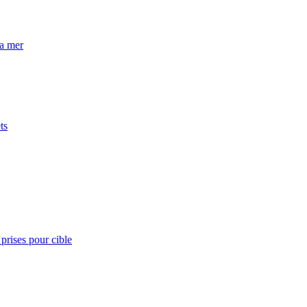
la mer
ts
prises pour cible