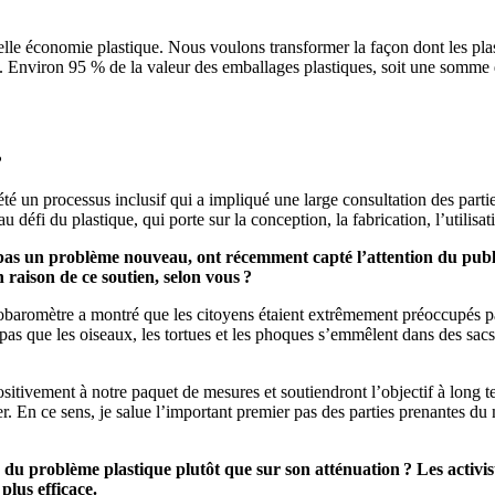
elle économie plastique. Nous voulons transformer la façon dont les plasti
. Environ 95 % de la valeur des emballages plastiques, soit une somme 
?
été un processus inclusif qui a impliqué une large consultation des par
u défi du plastique, qui porte sur la conception, la fabrication, l’utilis
 pas un problème nouveau, ont récemment capté l’attention du public.
 raison de ce soutien, selon vous ?
aromètre a montré que les citoyens étaient extrêmement préoccupés par l
 pas que les oiseaux, les tortues et les phoques s’emmêlent dans des sacs 
sitivement à notre paquet de mesures et soutiendront l’objectif à long 
ouer. En ce sens, je salue l’important premier pas des parties prenantes 
n du problème plastique plutôt que sur son atténuation ? Les activis
plus efficace.