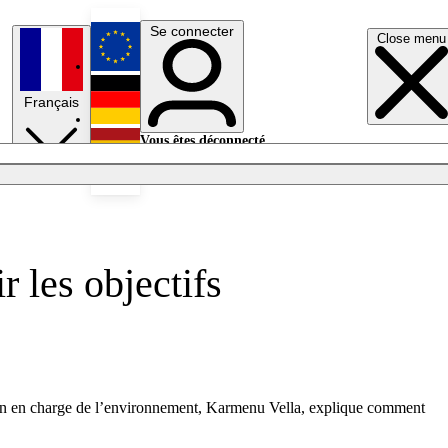
Se connecter
Close menu
English
Français
Deutsch
Vous êtes déconnecté.
Se connecter
Español
Lumières éteintes
r les objectifs
péen en charge de l’environnement, Karmenu Vella, explique comment