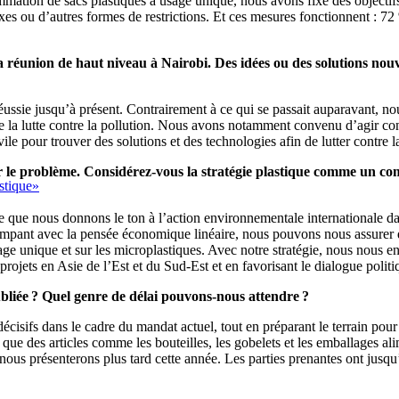
ation de sacs plastiques à usage unique, nous avons fixé des objectifs c
taxes ou d’autres formes de restrictions. Et ces mesures fonctionnent : 72
réunion de haut niveau à Nairobi. Des idées ou des solutions nouvel
ussie jusqu’à présent. Contrairement à ce qui se passait auparavant, no
 la lutte contre la pollution. Nous avons notamment convenu d’agir contr
ivile pour trouver des solutions et des technologies afin de lutter contre l
 le problème. Considérez-vous la stratégie plastique comme un com
stique»
 que nous donnons le ton à l’action environnementale internationale da
mpant avec la pensée économique linéaire, nous pouvons nous assurer qu
age unique et sur les microplastiques. Avec notre stratégie, nous nous 
rojets en Asie de l’Est et du Sud-Est et en favorisant le dialogue polit
publiée ? Quel genre de délai pouvons-nous attendre ?
décisifs dans le cadre du mandat actuel, tout en préparant le terrain pour
e des articles comme les bouteilles, les gobelets et les emballages alim
 nous présenterons plus tard cette année. Les parties prenantes ont jusqu’