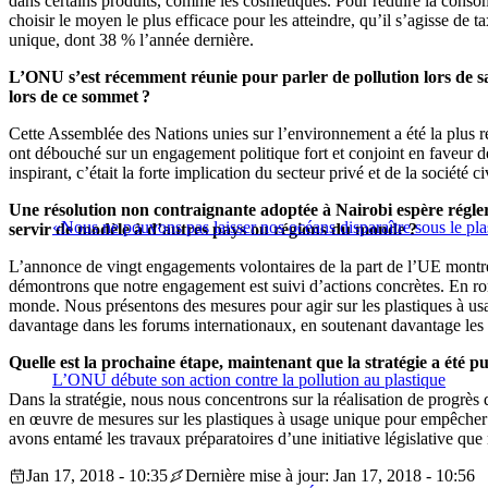
dans certains produits, comme les cosmétiques. Pour réduire la consomm
choisir le moyen le plus efficace pour les atteindre, qu’il s’agisse de 
unique, dont 38 % l’année dernière.
L’ONU s’est récemment réunie pour parler de pollution lors de sa 
lors de ce sommet ?
Cette Assemblée des Nations unies sur l’environnement a été la plus ré
ont débouché sur un engagement politique fort et conjoint en faveur de
inspirant, c’était la forte implication du secteur privé et de la société c
Une résolution non contraignante adoptée à Nairobi espère régler
«Nous ne pouvons pas laisser nos océans disparaître sous le pla
servir de modèle à d’autres pays ou régions du monde ?
L’annonce de vingt engagements volontaires de la part de l’UE montre
démontrons que notre engagement est suivi d’actions concrètes. En ro
monde. Nous présentons des mesures pour agir sur les plastiques à us
davantage dans les forums internationaux, en soutenant davantage les p
Quelle est la prochaine étape, maintenant que la stratégie a été 
L’ONU débute son action contre la pollution au plastique
Dans la stratégie, nous nous concentrons sur la réalisation de progrès 
en œuvre de mesures sur les plastiques à usage unique pour empêcher qu
avons entamé les travaux préparatoires d’une initiative législative que
Jan 17, 2018 - 10:35
Dernière mise à jour: Jan 17, 2018 - 10:56