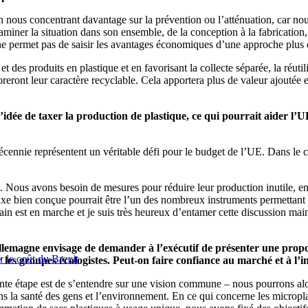
nous concentrant davantage sur la prévention ou l’atténuation, car no
miner la situation dans son ensemble, de la conception à la fabrication, e
t ne permet pas de saisir les avantages économiques d’une approche plus 
t des produits en plastique et en favorisant la collecte séparée, la réuti
oreront leur caractère recyclable. Cela apportera plus de valeur ajoutée
’idée de taxer la production de plastique, ce qui pourrait aider l’U
décennie représentent un véritable défi pour le budget de l’UE. Dans le 
 Nous avons besoin de mesures pour réduire leur production inutile, enco
 taxe bien conçue pourrait être l’un des nombreux instruments permettant
rain est en marche et je suis très heureux d’entamer cette discussion m
Allemagne envisage de demander à l’exécutif de présenter une propos
 le coût du Brexit
r les groupes écologistes. Peut-on faire confiance au marché et à l’i
e étape est de s’entendre sur une vision commune – nous pourrons alors
 la santé des gens et l’environnement. En ce qui concerne les microplasti