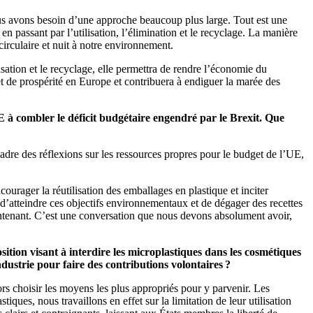
us avons besoin d’une approche beaucoup plus large. Tout est une
n passant par l’utilisation, l’élimination et le recyclage. La manière
circulaire et nuit à notre environnement.
lisation et le recyclage, elle permettra de rendre l’économie du
 et de prospérité en Europe et contribuera à endiguer la marée des
E à combler le déficit budgétaire engendré par le Brexit. Que
cadre des réflexions sur les ressources propres pour le budget de l’UE,
urager la réutilisation des emballages en plastique et inciter
 d’atteindre ces objectifs environnementaux et de dégager des recettes
aintenant. C’est une conversation que nous devons absolument avoir,
ition visant à interdire les microplastiques dans les cosmétiques
ndustrie pour faire des contributions volontaires ?
 choisir les moyens les plus appropriés pour y parvenir. Les
ques, nous travaillons en effet sur la limitation de leur utilisation