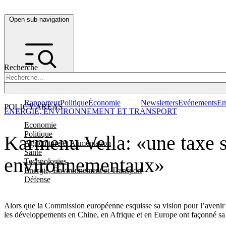
Open sub navigation
Recherche
Rapporteur
Politique
Économie
Newsletters
Evénements
Em
POLICY AREAS
ENERGIE, ENVIRONNEMENT ET TRANSPORT
Economie
Politique
Karmenu Vella: «une taxe sur
Agriculture et Alimentation
Santé
environnementaux»
Technologies
Energie, Environnement et Transport
Défense
Alors que la Commission européenne esquisse sa vision pour l’avenir 
les développements en Chine, en Afrique et en Europe ont façonné sa f