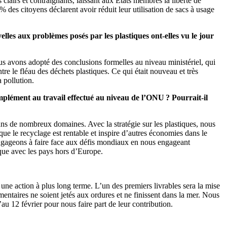
lairs et contraignants, laissant aux États membres la liberté de
 % des citoyens déclarent avoir réduit leur utilisation de sacs à usage
les aux problèmes posés par les plastiques ont-elles vu le jour
us avons adopté des conclusions formelles au niveau ministériel, qui
e le fléau des déchets plastiques. Ce qui était nouveau et très
a pollution.
plément au travail effectué au niveau de l’ONU ? Pourrait-il
ns de nombreux domaines. Avec la stratégie sur les plastiques, nous
e le recyclage est rentable et inspire d’autres économies dans le
engageons à faire face aux défis mondiaux en nous engageant
ique avec les pays hors d’Europe.
 une action à plus long terme. L’un des premiers livrables sera la mise
entaires ne soient jetés aux ordures et ne finissent dans la mer. Nous
au 12 février pour nous faire part de leur contribution.