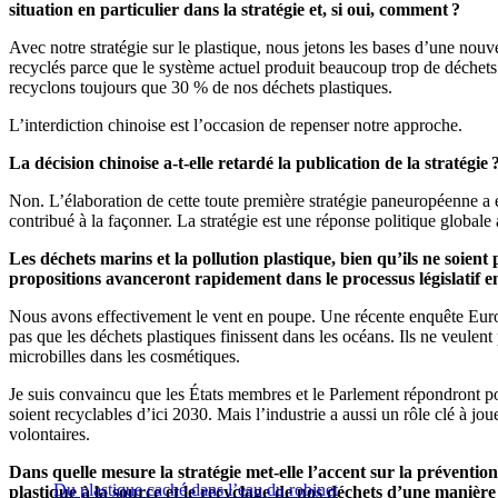
situation en particulier dans la stratégie et, si oui, comment ?
Avec notre stratégie sur le plastique, nous jetons les bases d’une nouv
recyclés parce que le système actuel produit beaucoup trop de déchets
recyclons toujours que 30 % de nos déchets plastiques.
L’interdiction chinoise est l’occasion de repenser notre approche.
La décision chinoise a-t-elle retardé la publication de la stratégie 
Non. L’élaboration de cette toute première stratégie paneuropéenne a 
contribué à la façonner. La stratégie est une réponse politique globale a
Les déchets marins et la pollution plastique, bien qu’ils ne soient
propositions avanceront rapidement dans le processus législatif en
Nous avons effectivement le vent en poupe. Une récente enquête Eurob
pas que les déchets plastiques finissent dans les océans. Ils ne veulent
microbilles dans les cosmétiques.
Je suis convaincu que les États membres et le Parlement répondront po
soient recyclables d’ici 2030. Mais l’industrie a aussi un rôle clé à j
volontaires.
Dans quelle mesure la stratégie met-elle l’accent sur la préventio
Du plastique caché dans l’eau du robinet
plastique à la source et le recyclage de nos déchets d’une manière 