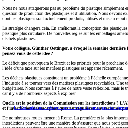
Nous ne nous attaquerons pas au problème du plastique simplement en 
question de production des plastiques et d’utilisation. Nous devons exa
dont les plastiques sont actuellement produits, utilisés et mis au rebu
La stratégie changera cela. En améliorant la conception des plastiques e
plastique plus circulaire. De nouvelles règles sur les emballages améli
déchets plastiques.
Votre collègue, Günther Oettinger, a évoqué la semaine dernière l
pensez-vous de cette idée ?
Le déficit que provoquera le Brexit et les priorités pour la prochaine 
l’idée d’une taxe sur les matières plastiques est apparue récemment.
Les déchets plastiques constituent un problème à l’échelle européenne.
l’industrie à se tourner vers des matières plastiques recyclables. Une
budgétaires. Nous sommes à l’aube de notre vaste réflexion, mais le t
car il y a de nombreux aspects à explorer.
Quelle est la position de la Commission sur les interdictions ? L’
La Commission envisage une « taxe plastique » pour compenser
et l’interdiction des sacs plastiques est régulièrement réclamée pa
De nombreuses routes mènent à Rome. La première et la plus important
interdictions peuvent être une manière de s’assurer que nous protégeons