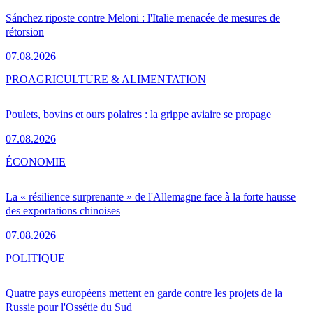
Sánchez riposte contre Meloni : l'Italie menacée de mesures de
rétorsion
07.08.2026
PRO
AGRICULTURE & ALIMENTATION
Poulets, bovins et ours polaires : la grippe aviaire se propage
07.08.2026
ÉCONOMIE
La « résilience surprenante » de l'Allemagne face à la forte hausse
des exportations chinoises
07.08.2026
POLITIQUE
Quatre pays européens mettent en garde contre les projets de la
Russie pour l'Ossétie du Sud