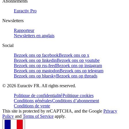
Abonnements
Euractiv Pro
Newsletters
Rapporteur
Newsletters en anglais
Social
Bezoek ons op facebook
Bezoek ons op x
Bezoek ons op linkedin
Bezoek ons op youtube
Bezoek ons op rss-feed
Bezoek ons op instagram
Bezoek ons op mastodon
Bezoek ons op telegram
Bezoek ons op bluesky
Bezoek ons op threads
©
2026
Euractiv FR. All rights reserved.
Politique de confidentialité
Politique cookies
Conditions générales
Conditions d’abonnement
Conditions de vente
This site is protected by reCAPTCHA, and the Google
Privacy
Policy
and
Terms of Service
apply.