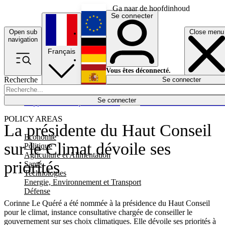
Ga naar de hoofdinhoud
Se connecter
Open sub
Close menu
English
navigation
Français
Deutsch
Vous êtes déconnecté.
Recherche
Se connecter
Español
Lumières éteintes
Se connecter
Rapporteur
Politique
Économie
Newsletters
Evénements
Em
POLICY AREAS
La présidente du Haut Conseil
Economie
sur le Climat dévoile ses
Politique
Agriculture et Alimentation
priorités
Santé
Technologies
Energie, Environnement et Transport
Défense
Corinne Le Quéré a été nommée à la présidence du Haut Conseil
pour le climat, instance consultative chargée de conseiller le
gouvernement sur ses choix climatiques. Elle dévoile ses priorités à