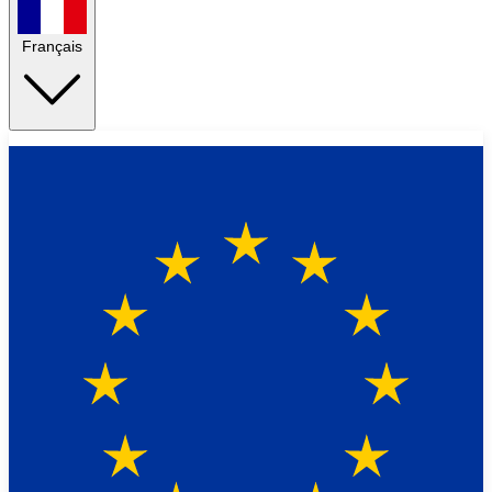
Français