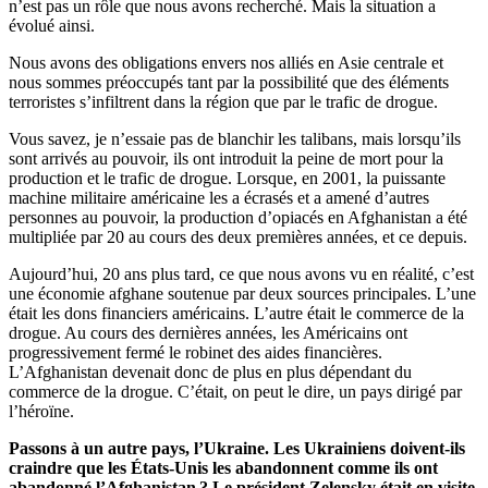
n’est pas un rôle que nous avons recherché. Mais la situation a
évolué ainsi.
Nous avons des obligations envers nos alliés en Asie centrale et
nous sommes préoccupés tant par la possibilité que des éléments
terroristes s’infiltrent dans la région que par le trafic de drogue.
Vous savez, je n’essaie pas de blanchir les talibans, mais lorsqu’ils
sont arrivés au pouvoir, ils ont introduit la peine de mort pour la
production et le trafic de drogue. Lorsque, en 2001, la puissante
machine militaire américaine les a écrasés et a amené d’autres
personnes au pouvoir, la production d’opiacés en Afghanistan a été
multipliée par 20 au cours des deux premières années, et ce depuis.
Aujourd’hui, 20 ans plus tard, ce que nous avons vu en réalité, c’est
une économie afghane soutenue par deux sources principales. L’une
était les dons financiers américains. L’autre était le commerce de la
drogue. Au cours des dernières années, les Américains ont
progressivement fermé le robinet des aides financières.
L’Afghanistan devenait donc de plus en plus dépendant du
commerce de la drogue. C’était, on peut le dire, un pays dirigé par
l’héroïne.
Passons à un autre pays, l’Ukraine. Les Ukrainiens doivent-ils
craindre que les États-Unis les abandonnent comme ils ont
abandonné l’Afghanistan ? Le président Zelensky était en visite