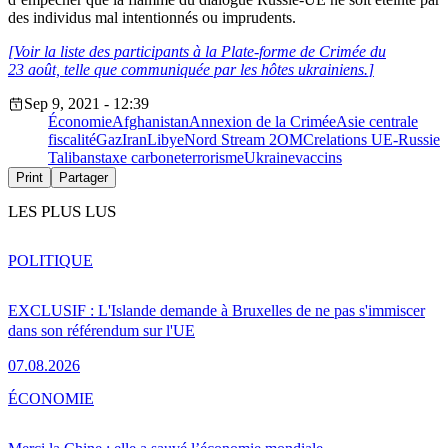
des individus mal intentionnés ou imprudents.
[
Voir la liste des participants à la
Plate-forme
de Crimée du
23 août, telle que communiquée par les hôtes ukrainiens.
]
Sep 9, 2021 - 12:39
Économie
Afghanistan
Annexion de la Crimée
Asie centrale
fiscalité
Gaz
Iran
Libye
Nord Stream 2
OMC
relations UE-Russie
Talibans
taxe carbone
terrorisme
Ukraine
vaccins
Print
Partager
LES PLUS LUS
POLITIQUE
EXCLUSIF : L'Islande demande à Bruxelles de ne pas s'immiscer
dans son référendum sur l'UE
07.08.2026
ÉCONOMIE