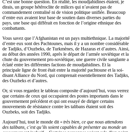
C’est une bonne question. En réalité, les moudjahidines étaient, je
dirais, un groupe hétéroclite de milices qui n’avaient pas de
commandement centralisé ni de vision politique unifiée. Beaucoup
d’entre eux avaient leur base de soutien dans diverses parties du
pays, une base qui différait en fonction de l’origine ethnique des
combattants.
Vous savez que l’Afghanistan est un pays multiethnique. La majorité
d’entre eux sont des Pachtounes, mais il y a un nombre considérable
de Tadjiks, d’Ouzbeks, de Turkmènes, de Hazaras et d’autres. Ainsi,
au début des années 1990, après le départ de l’armée soviétique et la
chute du gouvernement pro-soviétique, une guerre civile sanglante a
éclaté entre les différentes factions de moudjahidines. Et la
principale ligne de front était entre la majorité pachtoune et la soi-
disant Alliance du Nord, qui comprenait essentiellement des Tadjiks,
des Ouzbeks et d’autres.
Or, si vous regardez le tableau composite d’aujourd’hui, vous verrez
que certains de ceux qui occupaient des postes importants dans le
gouvernement précédent et qui ont essayé de diriger certains
mouvements de résistance contre les talibans étaient soit des
Ouzbeks, soit des Tadjiks.
Aujourd’hui, tout le monde dit «
très bien, ce que nous attendons
des talibans, c’est qu’ils soient capables de présenter au monde un