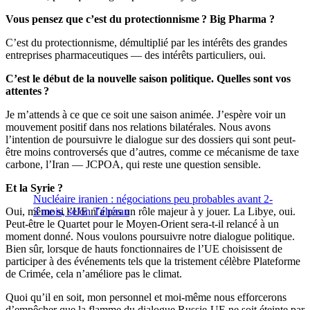
Vous pensez que c’est du protectionnisme ? Big Pharma ?
C’est du protectionnisme, démultiplié par les intérêts des grandes
entreprises pharmaceutiques — des intérêts particuliers, oui.
C’est le début de la nouvelle saison politique. Quelles sont vos
attentes ?
Je m’attends à ce que ce soit une saison animée. J’espère voir un
mouvement positif dans nos relations bilatérales. Nous avons
l’intention de poursuivre le dialogue sur des dossiers qui sont peut-
être moins controversés que d’autres, comme ce mécanisme de taxe
carbone, l’Iran — JCPOA, qui reste une question sensible.
Et la Syrie ?
Nucléaire iranien : négociations peu probables avant 2-
Oui, même si l’UE n’a pas un rôle majeur à y jouer. La Libye, oui.
3 mois, selon Téhéran
Peut-être le Quartet pour le Moyen-Orient sera-t-il relancé à un
moment donné. Nous voulons poursuivre notre dialogue politique.
Bien sûr, lorsque de hauts fonctionnaires de l’UE choisissent de
participer à des événements tels que la tristement célèbre Plateforme
de Crimée, cela n’améliore pas le climat.
Quoi qu’il en soit, mon personnel et moi-même nous efforcerons
d’empêcher que la flamme du dialogue Russie-UE ne soit éteinte par