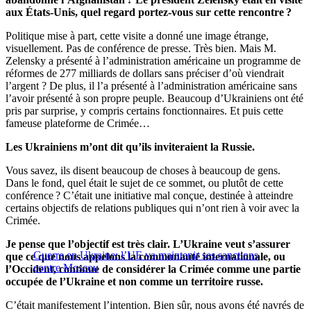
aux États-Unis, quel regard portez-vous sur cette rencontre ?
Politique mise à part, cette visite a donné une image étrange,
visuellement. Pas de conférence de presse. Très bien. Mais M.
Zelensky a présenté à l’administration américaine un programme de
réformes de 277 milliards de dollars sans préciser d’où viendrait
l’argent ? De plus, il l’a présenté à l’administration américaine sans
l’avoir présenté à son propre peuple. Beaucoup d’Ukrainiens ont été
pris par surprise, y compris certains fonctionnaires. Et puis cette
fameuse plateforme de Crimée…
Les Ukrainiens m’ont dit qu’ils inviteraient la Russie.
Vous savez, ils disent beaucoup de choses à beaucoup de gens.
Dans le fond, quel était le sujet de ce sommet, ou plutôt de cette
conférence ? C’était une initiative mal conçue, destinée à atteindre
certains objectifs de relations publiques qui n’ont rien à voir avec la
Crimée.
Je pense que l’objectif est très clair. L’Ukraine veut s’assurer
Guerre en Ukraine: l’UE va maintenir ses sanctions
que ce que nous appelons la communauté internationale, ou
contre Moscou
l’Occident, continue de considérer la Crimée comme une partie
occupée de l’Ukraine et non comme un territoire russe.
C’était manifestement l’intention. Bien sûr, nous avons été navrés de