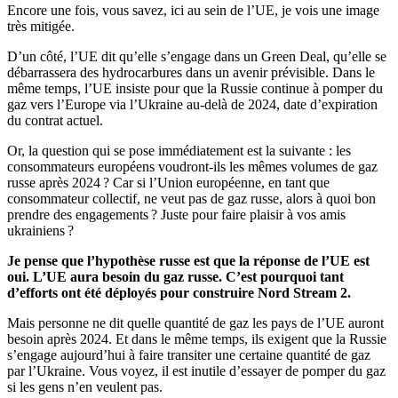
Encore une fois, vous savez, ici au sein de l’UE, je vois une image
très mitigée.
D’un côté, l’UE dit qu’elle s’engage dans un Green Deal, qu’elle se
débarrassera des hydrocarbures dans un avenir prévisible. Dans le
même temps, l’UE insiste pour que la Russie continue à pomper du
gaz vers l’Europe via l’Ukraine au-delà de 2024, date d’expiration
du contrat actuel.
Or, la question qui se pose immédiatement est la suivante : les
consommateurs européens voudront-ils les mêmes volumes de gaz
russe après 2024 ? Car si l’Union européenne, en tant que
consommateur collectif, ne veut pas de gaz russe, alors à quoi bon
prendre des engagements ? Juste pour faire plaisir à vos amis
ukrainiens ?
Je pense que l’hypothèse russe est que la réponse de l’UE est
oui. L’UE aura besoin du gaz russe. C’est pourquoi tant
d’efforts ont été déployés pour construire Nord Stream 2.
Mais personne ne dit quelle quantité de gaz les pays de l’UE auront
besoin après 2024. Et dans le même temps, ils exigent que la Russie
s’engage aujourd’hui à faire transiter une certaine quantité de gaz
par l’Ukraine. Vous voyez, il est inutile d’essayer de pomper du gaz
si les gens n’en veulent pas.