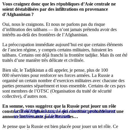
Vous craignez donc que les républiques d’Asie centrale ne
soient déstabilisées par des infiltrations en provenance
d’Afghanistan ?
Oui, nous le craignons. Et nous ne parlons pas du risque
d’infiltration des talibans — ils n’ont jamais prétendu avoir des
intérêts au-delà des frontières de l’Afghanistan.
La préoccupation immédiate aujourd’hui est que certains éléments
de l’ancien régime, y compris certains militaires, fuiraient les
talibans. Certains ont déjà franchi la frontière tadjike. Mais ils ont été
traités d’une manière très délicate et civilisée.
Bien sûr, le Tadjikistan a dû appeler, je pense, plus de 100
000 réservistes pour renforcer ses forces armées. La Russie a
organisé un certain nombre d’exercices militaires avec chacune des
parties prenantes séparément et tous ensemble. Certains de ces pays
sont membres de l’OTSC (Organisation du traité de sécurité
collective), d’autres non.
En somme, vous suggérez que la Russie peut jouer un rôle
Le Tadjikistan fait appel à des réservistes pour renforcer
constructif en Afghanistan, ce qui constitue probablement une
sa frontière avec l’Afghanistan
annonce intéressante pour Bruxelles…
Je pense que la Russie est bien placée pour jouer un tel rôle. Ce