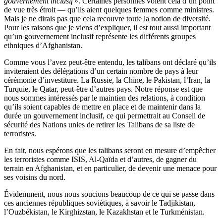
gouvernement inclusif
». Certaines personnes voient cela d’un point
de vue très étroit — qu’ils aient quelques femmes comme ministres.
Mais je ne dirais pas que cela recouvre toute la notion de diversité.
Pour les raisons que je viens d’expliquer, il est tout aussi important
qu’un gouvernement inclusif représente les différents groupes
ethniques d’Afghanistan.
Comme vous l’avez peut-être entendu, les talibans ont déclaré qu’ils
inviteraient des délégations d’un certain nombre de pays à leur
cérémonie d’investiture. La Russie, la Chine, le Pakistan, l’Iran, la
Turquie, le Qatar, peut-être d’autres pays. Notre réponse est que
nous sommes intéressés par le maintien des relations, à condition
qu’ils soient capables de mettre en place et de maintenir dans la
durée un gouvernement inclusif, ce qui permettrait au Conseil de
sécurité des Nations unies de retirer les Talibans de sa liste de
terroristes.
En fait, nous espérons que les talibans seront en mesure d’empêcher
les terroristes comme ISIS, Al-Qaïda et d’autres, de gagner du
terrain en Afghanistan, et en particulier, de devenir une menace pour
ses voisins du nord.
Évidemment, nous nous soucions beaucoup de ce qui se passe dans
ces anciennes républiques soviétiques, à savoir le Tadjikistan,
l’Ouzbékistan, le Kirghizstan, le Kazakhstan et le Turkménistan.