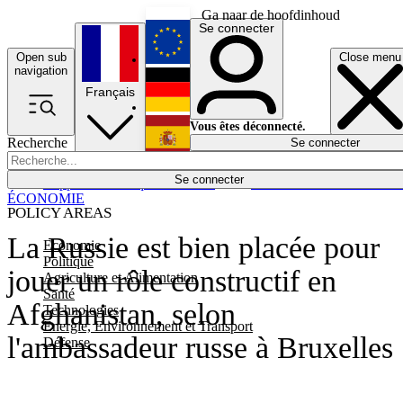
Ga naar de hoofdinhoud
Se connecter
Open sub
Close menu
English
navigation
Français
Deutsch
Vous êtes déconnecté.
Recherche
Se connecter
Español
Lumières éteintes
Se connecter
Rapporteur
Politique
Économie
Newsletters
Evénements
Em
ÉCONOMIE
POLICY AREAS
La Russie est bien placée pour
Economie
Politique
jouer un rôle constructif en
Agriculture et Alimentation
Santé
Afghanistan, selon
Technologies
Energie, Environnement et Transport
l'ambassadeur russe à Bruxelles
Défense