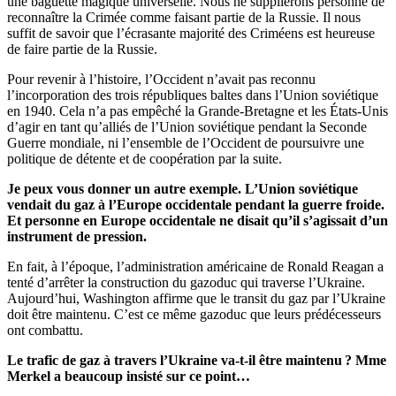
une baguette magique universelle. Nous ne supplierons personne de
reconnaître la Crimée comme faisant partie de la Russie. Il nous
suffit de savoir que l’écrasante majorité des Criméens est heureuse
de faire partie de la Russie.
Pour revenir à l’histoire, l’Occident n’avait pas reconnu
l’incorporation des trois républiques baltes dans l’Union soviétique
en 1940. Cela n’a pas empêché la Grande-Bretagne et les États-Unis
d’agir en tant qu’alliés de l’Union soviétique pendant la Seconde
Guerre mondiale, ni l’ensemble de l’Occident de poursuivre une
politique de détente et de coopération par la suite.
Je peux vous donner un autre exemple. L’Union soviétique
vendait du gaz à l’Europe occidentale pendant la guerre froide.
Et personne en Europe occidentale ne disait qu’il s’agissait d’un
instrument de pression.
En fait, à l’époque, l’administration américaine de Ronald Reagan a
tenté d’arrêter la construction du gazoduc qui traverse l’Ukraine.
Aujourd’hui, Washington affirme que le transit du gaz par l’Ukraine
doit être maintenu. C’est ce même gazoduc que leurs prédécesseurs
ont combattu.
Le trafic de gaz à travers l’Ukraine va-t-il être maintenu ? Mme
Merkel a beaucoup insisté sur ce point…